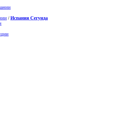
мании
нии
/
Испания Сегунда
и
нции