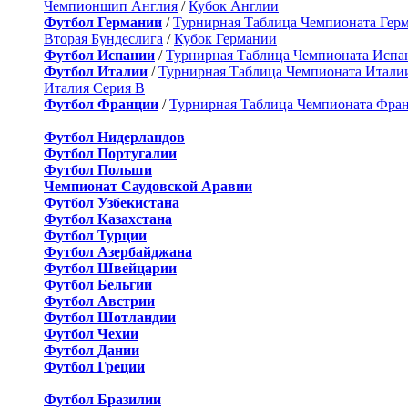
Чемпионшип Англия
/
Кубок Англии
Футбол Германии
/
Турнирная Таблица Чемпионата Гер
Вторая Бундеслига
/
Кубок Германии
Футбол Испании
/
Турнирная Таблица Чемпионата Испа
Футбол Италии
/
Турнирная Таблица Чемпионата Итали
Италия Серия B
Футбол Франции
/
Турнирная Таблица Чемпионата Фра
Футбол Нидерландов
Футбол Португалии
Футбол Польши
Чемпионат Саудовской Аравии
Футбол Узбекистана
Футбол Казахстана
Футбол Турции
Футбол Азербайджана
Футбол Швейцарии
Футбол Бельгии
Футбол Австрии
Футбол Шотландии
Футбол Чехии
Футбол Дании
Футбол Греции
Футбол Бразилии