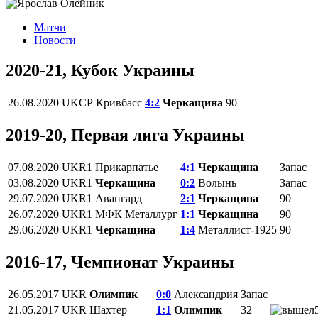
Матчи
Новости
2020-21, Кубок Украины
26.08.2020
UKCP
Кривбасс
4:2
Черкащина
90
2019-20, Первая лига Украины
07.08.2020
UKR1
Прикарпатье
4:1
Черкащина
Запас
03.08.2020
UKR1
Черкащина
0:2
Волынь
Запас
29.07.2020
UKR1
Авангард
2:1
Черкащина
90
26.07.2020
UKR1
МФК Металлург
1:1
Черкащина
90
29.06.2020
UKR1
Черкащина
1:4
Металлист-1925
90
2016-17, Чемпионат Украины
26.05.2017
UKR
Олимпик
0:0
Александрия
Запас
21.05.2017
UKR
Шахтер
1:1
Олимпик
32