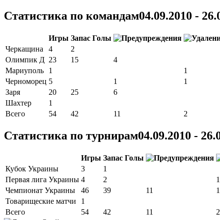
Статистика по командам
04.09.2010 - 26.
Игры
Запас
Голы
Черкащина
4
2
Олимпик Д
23
15
4
Мариуполь
1
1
Черноморец
5
1
1
Заря
20
25
6
Шахтер
1
Всего
54
42
11
2
Статистика по турнирам
04.09.2010 - 26.
Игры
Запас
Голы
Кубок Украины
3
1
Первая лига Украины
4
2
1
Чемпионат Украины
46
39
11
1
Товарищеские матчи
1
Всего
54
42
11
2