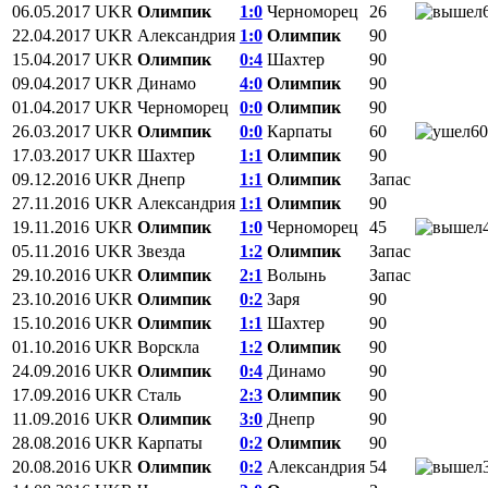
06.05.2017
UKR
Олимпик
1:0
Черноморец
26
22.04.2017
UKR
Александрия
1:0
Олимпик
90
15.04.2017
UKR
Олимпик
0:4
Шахтер
90
09.04.2017
UKR
Динамо
4:0
Олимпик
90
01.04.2017
UKR
Черноморец
0:0
Олимпик
90
26.03.2017
UKR
Олимпик
0:0
Карпаты
60
60
17.03.2017
UKR
Шахтер
1:1
Олимпик
90
09.12.2016
UKR
Днепр
1:1
Олимпик
Запас
27.11.2016
UKR
Александрия
1:1
Олимпик
90
19.11.2016
UKR
Олимпик
1:0
Черноморец
45
05.11.2016
UKR
Звезда
1:2
Олимпик
Запас
29.10.2016
UKR
Олимпик
2:1
Волынь
Запас
23.10.2016
UKR
Олимпик
0:2
Заря
90
15.10.2016
UKR
Олимпик
1:1
Шахтер
90
01.10.2016
UKR
Ворскла
1:2
Олимпик
90
24.09.2016
UKR
Олимпик
0:4
Динамо
90
17.09.2016
UKR
Сталь
2:3
Олимпик
90
11.09.2016
UKR
Олимпик
3:0
Днепр
90
28.08.2016
UKR
Карпаты
0:2
Олимпик
90
20.08.2016
UKR
Олимпик
0:2
Александрия
54