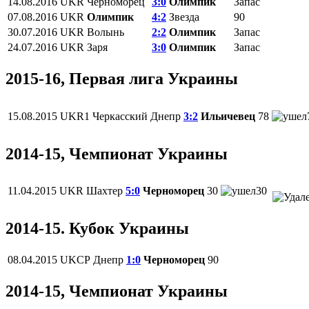
14.08.2016
UKR
Черноморец
3:0
Олимпик
Запас
07.08.2016
UKR
Олимпик
4:2
Звезда
90
30.07.2016
UKR
Волынь
2:2
Олимпик
Запас
24.07.2016
UKR
Заря
3:0
Олимпик
Запас
2015-16, Первая лига Украины
15.08.2015
UKR1
Черкасский Днепр
3:2
Ильичевец
78
2014-15, Чемпионат Украины
11.04.2015
UKR
Шахтер
5:0
Черноморец
30
30
2014-15. Кубок Украины
08.04.2015
UKCP
Днепр
1:0
Черноморец
90
2014-15, Чемпионат Украины