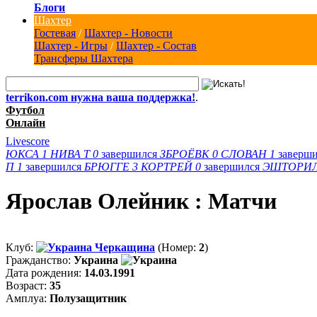
Блоги
Шахтер
Гостевая
/
Шахтер - Новости
Шахтер - Игры
/
Шахтер - Состав
Трансферы Шахтера
terrikon.com нужна ваша поддержка!
.
Футбол
Онлайн
Livescore
ЮКСА
1
НИВА Т
0
завершился
ЗБРОЁВК
0
СЛОВАН
1
заверш
П
1
завершился
БРЮГГЕ
3
КОРТРЕЙ
0
завершился
ЭШТОРИ
Ярослав Олейник : Матчи
Клуб:
Черкащина
(Номер:
2
)
Гражданство:
Украина
Дата рождения:
14.03.1991
Возраст:
35
Амплуа:
Полузащитник