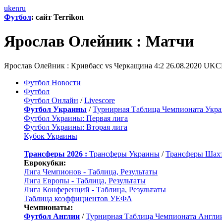
uk
en
ru
Футбол
: сайт Terrikon
Ярослав Олейник : Матчи
Ярослав Олейник : Кривбасс vs Черкащина 4:2 26.08.2020 UKC
Футбол Новости
Футбол
Футбол Онлайн
/
Livescore
Футбол Украины
/
Турнирная Таблица Чемпионата Укр
Футбол Украины: Первая лига
Футбол Украины: Вторая лига
Кубок Украины
Трансферы 2026 :
Трансферы Украины
/
Трансферы Шах
Еврокубки:
Лига Чемпионов - Таблица, Результаты
Лига Европы - Таблица, Результаты
Лига Конференций - Таблица, Результаты
Таблица коэффициентов УЕФА
Чемпионаты:
Футбол Англии
/
Турнирная Таблица Чемпионата Англи