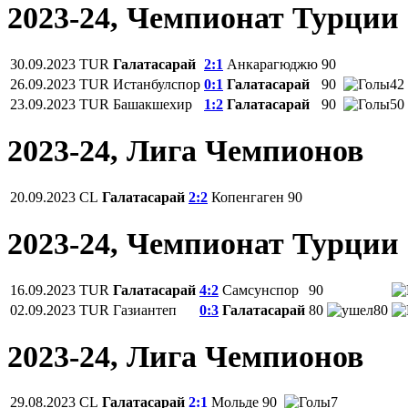
2023-24, Чемпионат Турции
30.09.2023
TUR
Галатасарай
2:1
Анкарагюджю
90
26.09.2023
TUR
Истанбулспор
0:1
Галатасарай
90
42
23.09.2023
TUR
Башакшехир
1:2
Галатасарай
90
50
2023-24, Лига Чемпионов
20.09.2023
CL
Галатасарай
2:2
Копенгаген
90
2023-24, Чемпионат Турции
16.09.2023
TUR
Галатасарай
4:2
Самсунспор
90
02.09.2023
TUR
Газиантеп
0:3
Галатасарай
80
80
2023-24, Лига Чемпионов
29.08.2023
CL
Галатасарай
2:1
Мольде
90
7