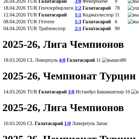
26.04.2026
TUR
Галатасарай
3:0
Фенербахче
9
18.04.2026
TUR
Генчлербирлиги
1:2
Галатасарай
78
12.04.2026
TUR
Галатасарай
1:1
Коджаэлиспор
11
08.04.2026
TUR
Гёзтепе
1:3
Галатасарай
6
04.04.2026
TUR
Трабзонспор
2:1
Галатасарай
90
2025-26, Лига Чемпионов
18.03.2026
CL
Ливерпуль
4:0
Галатасарай
11
80
2025-26, Чемпионат Турции
14.03.2026
TUR
Галатасарай
3:0
Истанбул Башакшехир
16
2025-26, Лига Чемпионов
10.03.2026
CL
Галатасарай
1:0
Ливерпуль
Запас