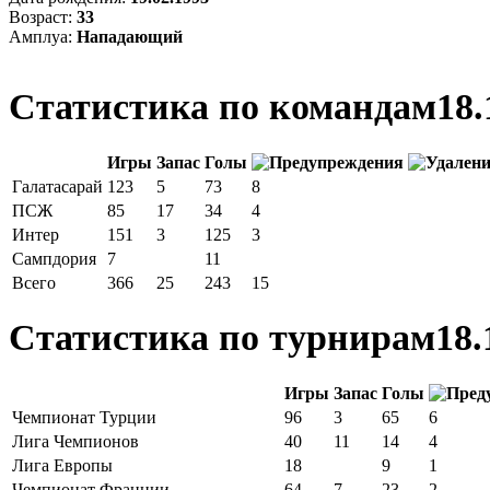
Возраст:
33
Амплуа:
Нападающий
Статистика по командам
18.
Игры
Запас
Голы
Галатасарай
123
5
73
8
ПСЖ
85
17
34
4
Интер
151
3
125
3
Сампдория
7
11
Всего
366
25
243
15
Статистика по турнирам
18.
Игры
Запас
Голы
Чемпионат Турции
96
3
65
6
Лига Чемпионов
40
11
14
4
Лига Европы
18
9
1
Чемпионат Франции
64
7
23
2