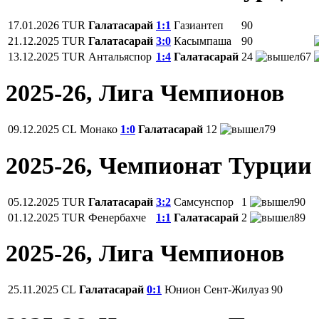
17.01.2026
TUR
Галатасарай
1:1
Газиантеп
90
21.12.2025
TUR
Галатасарай
3:0
Касымпаша
90
13.12.2025
TUR
Антальяспор
1:4
Галатасарай
24
67
2025-26, Лига Чемпионов
09.12.2025
CL
Монако
1:0
Галатасарай
12
79
2025-26, Чемпионат Турции
05.12.2025
TUR
Галатасарай
3:2
Самсунспор
1
90
01.12.2025
TUR
Фенербахче
1:1
Галатасарай
2
89
2025-26, Лига Чемпионов
25.11.2025
CL
Галатасарай
0:1
Юнион Сент-Жилуаз
90