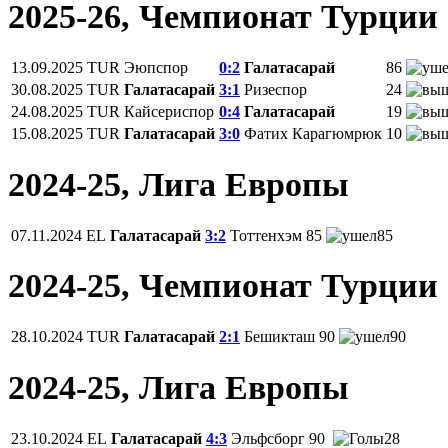
2025-26, Чемпионат Турции
13.09.2025
TUR
Эюпспор
0:2
Галатасарай
86
30.08.2025
TUR
Галатасарай
3:1
Ризеспор
24
24.08.2025
TUR
Кайсериспор
0:4
Галатасарай
19
15.08.2025
TUR
Галатасарай
3:0
Фатих Карагюмрюк
10
2024-25, Лига Европы
07.11.2024
EL
Галатасарай
3:2
Тоттенхэм
85
85
2024-25, Чемпионат Турции
28.10.2024
TUR
Галатасарай
2:1
Бешикташ
90
90
2024-25, Лига Европы
23.10.2024
EL
Галатасарай
4:3
Эльфсборг
90
28