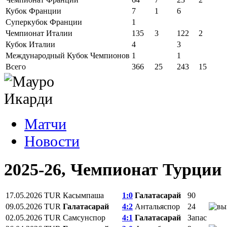
Кубок Франции
7
1
6
Суперкубок Франции
1
Чемпионат Италии
135
3
122
2
Кубок Италии
4
3
Международный Кубок Чемпионов
1
1
Всего
366
25
243
15
Матчи
Новости
2025-26, Чемпионат Турции
17.05.2026
TUR
Касымпаша
1:0
Галатасарай
90
09.05.2026
TUR
Галатасарай
4:2
Антальяспор
24
02.05.2026
TUR
Самсунспор
4:1
Галатасарай
Запас