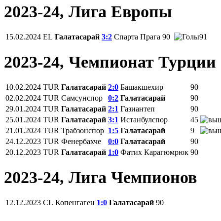
2023-24, Лига Европы
15.02.2024
EL
Галатасарай
3:2
Спарта Прага
90
91
2023-24, Чемпионат Турции
10.02.2024
TUR
Галатасарай
2:0
Башакшехир
90
02.02.2024
TUR
Самсунспор
0:2
Галатасарай
90
29.01.2024
TUR
Галатасарай
2:1
Газиантеп
90
25.01.2024
TUR
Галатасарай
3:1
Истанбулспор
45
21.01.2024
TUR
Трабзонспор
1:5
Галатасарай
9
24.12.2023
TUR
Фенербахче
0:0
Галатасарай
90
20.12.2023
TUR
Галатасарай
1:0
Фатих Карагюмрюк
90
2023-24, Лига Чемпионов
12.12.2023
CL
Копенгаген
1:0
Галатасарай
90