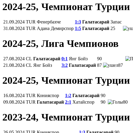
2024-25, Чемпионат Турции
21.09.2024
TUR
Фенербахче
1:3
Галатасарай
Запас
31.08.2024
TUR
Адана Демирспор
1:5
Галатасарай
25
2024-25, Лига Чемпионов
27.08.2024
CL
Галатасарай
0:1
Янг Бойз
90
21.08.2024
CL
Янг Бойз
3:2
Галатасарай
87
87
2024-25, Чемпионат Турции
16.08.2024
TUR
Конияспор
1:2
Галатасарай
90
09.08.2024
TUR
Галатасарай
2:1
Хатайспор
90
80
2023-24, Чемпионат Турции
26.05.2024
TUR
Конияспор
1:3
Галатасарай
90