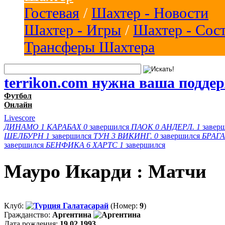
Гостевая
/
Шахтер - Новости
Шахтер - Игры
/
Шахтер - Сос
Трансферы Шахтера
terrikon.com нужна ваша подде
Футбол
Онлайн
Livescore
ДИНАМО
1
КАРАБАХ
0
завершился
ПАОК
0
АНДЕРЛ.
1
завер
ШЕЛБУРН
1
завершился
ТУН
3
ВИКИНГ.
0
завершился
БРАГА
завершился
БЕНФИКА
6
ХАРТС
1
завершился
Мауро Икарди : Матчи
Клуб:
Галатасарай
(Номер:
9
)
Гражданство:
Аргентина
Дата рождения:
19.02.1993