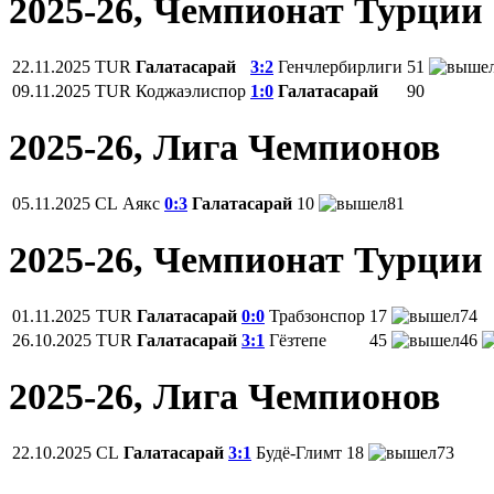
2025-26, Чемпионат Турции
22.11.2025
TUR
Галатасарай
3:2
Генчлербирлиги
51
09.11.2025
TUR
Коджаэлиспор
1:0
Галатасарай
90
2025-26, Лига Чемпионов
05.11.2025
CL
Аякс
0:3
Галатасарай
10
81
2025-26, Чемпионат Турции
01.11.2025
TUR
Галатасарай
0:0
Трабзонспор
17
74
26.10.2025
TUR
Галатасарай
3:1
Гёзтепе
45
46
2025-26, Лига Чемпионов
22.10.2025
CL
Галатасарай
3:1
Будё-Глимт
18
73