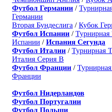
Футбол Германии
/
Турнирная
Германии
Вторая Бундеслига
/
Кубок Ге
Футбол Испании
/
Турнирная
Испании
/
Испания Сегунда
Футбол Италии
/
Турнирная 
Италия Серия B
Футбол Франции
/
Турнирная
Франции
Футбол Нидерландов
Футбол Португалии
Футбол Польши