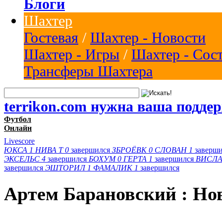
Блоги
Шахтер
Гостевая
/
Шахтер - Новости
Шахтер - Игры
/
Шахтер - Сос
Трансферы Шахтера
terrikon.com нужна ваша подде
Футбол
Онлайн
Livescore
ЮКСА
1
НИВА Т
0
завершился
ЗБРОЁВК
0
СЛОВАН
1
заверш
ЭКСЕЛЬС
4
завершился
БОХУМ
0
ГЕРТА
1
завершился
ВИСЛА
завершился
ЭШТОРИЛ
1
ФАМАЛИК
1
завершился
Артем Барановский : Но