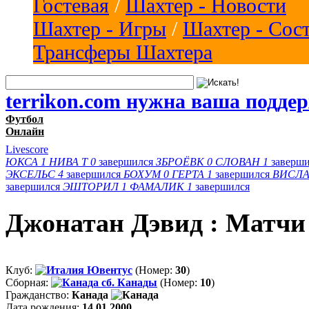
Гостевая
/
Шахтер - Новости
Шахтер - Игры
/
Шахтер - Сос
Трансферы Шахтера
terrikon.com нужна ваша подде
Футбол
Онлайн
Livescore
ЮКСА
1
НИВА Т
0
завершился
ЗБРОЁВК
0
СЛОВАН
1
заверш
ЭКСЕЛЬС
4
завершился
БОХУМ
0
ГЕРТА
1
завершился
ВИСЛА
завершился
ЭШТОРИЛ
1
ФАМАЛИК
1
завершился
Джонатан Дэвид : Матчи
Клуб:
Ювентус
(Номер:
30
)
Сборная:
сб. Канады
(Номер:
10
)
Гражданство:
Канада
Дата рождения:
14.01.2000