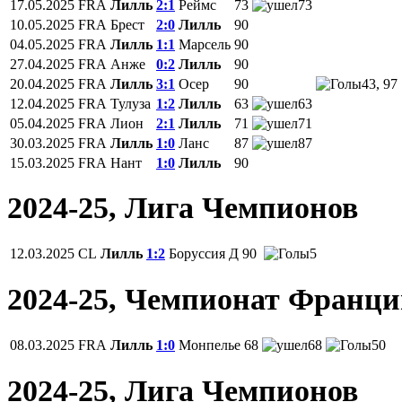
17.05.2025
FRA
Лилль
2:1
Реймс
73
73
10.05.2025
FRA
Брест
2:0
Лилль
90
04.05.2025
FRA
Лилль
1:1
Марсель
90
27.04.2025
FRA
Анже
0:2
Лилль
90
20.04.2025
FRA
Лилль
3:1
Осер
90
43, 97
12.04.2025
FRA
Тулуза
1:2
Лилль
63
63
05.04.2025
FRA
Лион
2:1
Лилль
71
71
30.03.2025
FRA
Лилль
1:0
Ланс
87
87
15.03.2025
FRA
Нант
1:0
Лилль
90
2024-25, Лига Чемпионов
12.03.2025
CL
Лилль
1:2
Боруссия Д
90
5
2024-25, Чемпионат Франц
08.03.2025
FRA
Лилль
1:0
Монпелье
68
68
50
2024-25, Лига Чемпионов