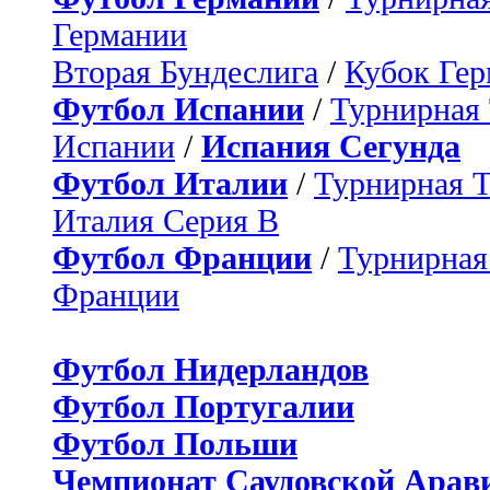
Германии
Вторая Бундеслига
/
Кубок Ге
Футбол Испании
/
Турнирная
Испании
/
Испания Сегунда
Футбол Италии
/
Турнирная 
Италия Серия B
Футбол Франции
/
Турнирная
Франции
Футбол Нидерландов
Футбол Португалии
Футбол Польши
Чемпионат Саудовской Арав