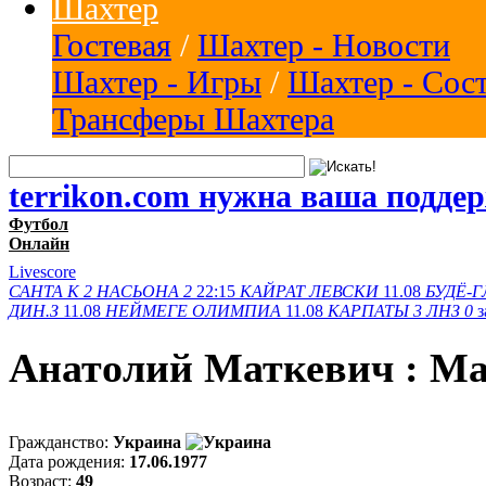
Шахтер
Гостевая
/
Шахтер - Новости
Шахтер - Игры
/
Шахтер - Сос
Трансферы Шахтера
terrikon.com нужна ваша подде
Футбол
Онлайн
Livescore
САНТА К
2
НАСЬОНА
2
22:15
КАЙРАТ
ЛЕВСКИ
11.08
БУДЁ-Г
ДИН.З
11.08
НЕЙМЕГЕ
ОЛИМПИА
11.08
КАРПАТЫ
3
ЛНЗ
0
Анатолий Маткевич : М
Гражданство:
Украина
Дата рождения:
17.06.1977
Возраст:
49