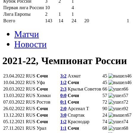
Кубок России
3
2
1
Первая лига России
10
4
Лига Европы
2
1
1
Всего
143
14
24
20
1
Матчи
Новости
2021-22, Чемпионат России
23.04.2022
RUS
Сочи
3:2
Ахмат
45
46
10.04.2022
RUS
Уфа
1:2
Сочи
45
46
20.03.2022
RUS
Сочи
2:3
Крылья Советов
66
66
13.03.2022
RUS
Химки
0:0
Сочи
57
57
07.03.2022
RUS
Ростов
0:1
Сочи
72
72
26.02.2022
RUS
Сочи
2:0
Арсенал Т
90
92
13.12.2021
RUS
Сочи
3:0
Спартак
24
67
05.12.2021
RUS
Сочи
1:2
Краснодар
74
74
27.11.2021
RUS
Урал
1:1
Сочи
68
68