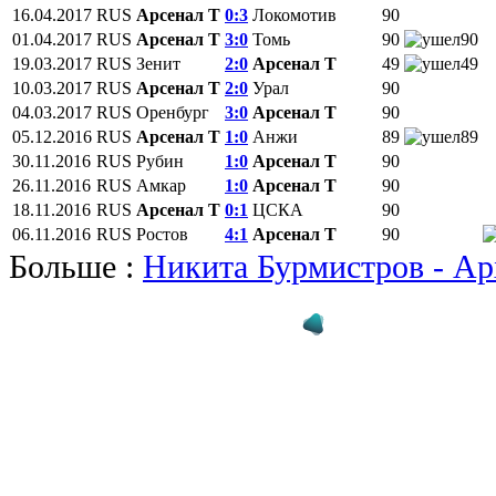
16.04.2017
RUS
Арсенал Т
0:3
Локомотив
90
01.04.2017
RUS
Арсенал Т
3:0
Томь
90
90
19.03.2017
RUS
Зенит
2:0
Арсенал Т
49
49
10.03.2017
RUS
Арсенал Т
2:0
Урал
90
04.03.2017
RUS
Оренбург
3:0
Арсенал Т
90
05.12.2016
RUS
Арсенал Т
1:0
Анжи
89
89
30.11.2016
RUS
Рубин
1:0
Арсенал Т
90
26.11.2016
RUS
Амкар
1:0
Арсенал Т
90
18.11.2016
RUS
Арсенал Т
0:1
ЦСКА
90
06.11.2016
RUS
Ростов
4:1
Арсенал Т
90
Больше :
Никита Бурмистров - Ар