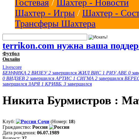
Гостевая
/
Шахтер - Новости
Шахтер - Игры
/
Шахтер - Сос
Трансферы Шахтера
terrikon.com нужна ваша подде
Футбол
Онлайн
Livescore
БЕНФИКА
2
ВИЗЕУ
2
завершился
ЖИЛ ВИС
1
РИУ АВЕ
0
за
0
ВИДЗЕВ
2
завершился
АРТИС
1
СИГМА
2
завершился
ВЕРЕ
завершился
ЗАРЯ
1
КРИВБ.
3
завершился
Никита Бурмистров : Ма
Клуб:
Сочи
(Номер:
18
)
Гражданство:
Россия
Дата рождения:
06.07.1989
Возраст:
37