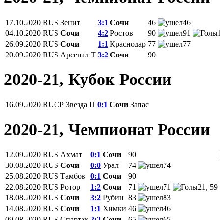
17.10.2020
RUS
Зенит
3:1
Сочи
46
46
04.10.2020
RUS
Сочи
4:2
Ростов
90
91
26.09.2020
RUS
Сочи
1:1
Краснодар
77
77
20.09.2020
RUS
Арсенал Т
3:2
Сочи
90
2020-21, Кубок России
16.09.2020
RUCP
Звезда П
0:1
Сочи
Запас
2020-21, Чемпионат России
12.09.2020
RUS
Ахмат
0:1
Сочи
90
30.08.2020
RUS
Сочи
0:0
Урал
74
74
25.08.2020
RUS
Тамбов
0:1
Сочи
90
22.08.2020
RUS
Ротор
1:2
Сочи
71
71
21, 59
18.08.2020
RUS
Сочи
3:2
Рубин
83
83
14.08.2020
RUS
Сочи
1:1
Химки
46
46
09.08.2020
RUS
Спартак
2:2
Сочи
65
65