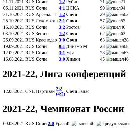
21.11.2021
RUS
Сочи
1:2
Рубин
71
71
06.11.2021
RUS
Сочи
4:1
ЦСКА
90
94
31.10.2021
RUS
Арсенал Т
1:2
Сочи
29
62
25.10.2021
RUS
Локомотив
2:1
Сочи
57
57
16.10.2021
RUS
Сочи
3:2
Ростов
46
46
03.10.2021
RUS
Зенит
1:2
Сочи
62
62
26.09.2021
RUS
Краснодар
3:0
Сочи
63
28
19.09.2021
RUS
Сочи
0:1
Динамо М
23
68
12.09.2021
RUS
Сочи
3:1
Уфа
28
63
16.08.2021
RUS
Сочи
3:0
Химки
45
46
2021-22, Лига конференций
2:2
12.08.2021
СNL
Партизан
Сочи
Запас
(4:2)
2021-22, Чемпионат России
09.08.2021
RUS
Сочи
2:0
Урал
45
46