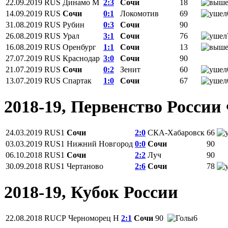
22.09.2019
RUS
Динамо М
2:3
Сочи
18
14.09.2019
RUS
Сочи
0:1
Локомотив
69
31.08.2019
RUS
Рубин
0:3
Сочи
90
26.08.2019
RUS
Урал
3:1
Сочи
76
16.08.2019
RUS
Оренбург
1:1
Сочи
13
27.07.2019
RUS
Краснодар
3:0
Сочи
90
21.07.2019
RUS
Сочи
0:2
Зенит
60
13.07.2019
RUS
Спартак
1:0
Сочи
67
2018-19, Первенство Росси
24.03.2019
RUS1
Сочи
2:0
СКА-Хабаровск
66
03.03.2019
RUS1
Нижний Новгород
0:0
Сочи
90
06.10.2018
RUS1
Сочи
2:2
Луч
90
30.09.2018
RUS1
Чертаново
2:6
Сочи
78
2018-19, Кубок России
22.08.2018
RUCP
Черноморец Н
2:1
Сочи
90
6