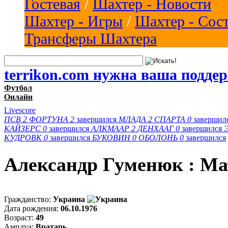
Гостевая
/
Шахтер - Новости
Шахтер - Игры
/
Шахтер - Сос
Трансферы Шахтера
terrikon.com нужна ваша подде
Футбол
Онлайн
Livescore
ПСВ
2
ФОРТУНА
2
завершился
МЛАДА
2
СПАРТА
0
завершил
КАЙЗЕРС
0
завершился
АЛКМААР
2
ДЕНХААГ
0
завершился
КУДРОВК
0
завершился
БУКОВИН
0
ОБОЛОНЬ
0
завершился
Александр Гуменюк : М
Гражданство:
Украина
Дата рождения:
06.10.1976
Возраст:
49
Амплуа:
Вратарь