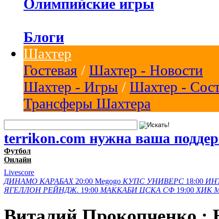
Олимпийские игры
Блоги
Шахтер
Гостевая
/
Шахтер - Новости
Шахтер - Игры
/
Шахтер - Сос
Трансферы Шахтера
terrikon.com нужна ваша подде
Футбол
Онлайн
Livescore
ДИНАМО
КАРАБАХ
20:00
Megogo
КУПС
УНИВЕРС
18:00
ИН
ЯГЕЛЛОН
РЕЙНДЖ.
19:00
МАККАБИ
ЦСКА СФ
19:00
ХИК
Виталий Прокопченко : 