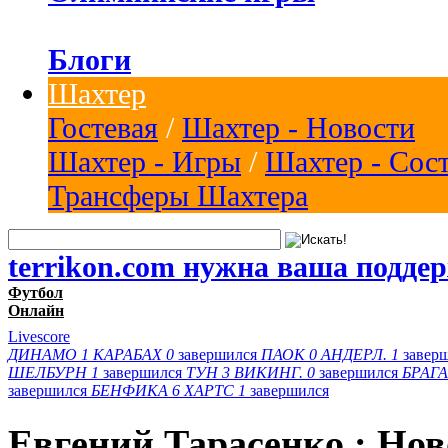
Блоги
Шахтер
Гостевая
/
Шахтер - Новости
Шахтер - Игры
/
Шахтер - Сос
Трансферы Шахтера
terrikon.com нужна ваша подде
Футбол
Онлайн
Livescore
ДИНАМО
1
КАРАБАХ
0
завершился
ПАОК
0
АНДЕРЛ.
1
завер
ШЕЛБУРН
1
завершился
ТУН
3
ВИКИНГ.
0
завершился
БРАГА
завершился
БЕНФИКА
6
ХАРТС
1
завершился
Евгений Тарасенко : Нов