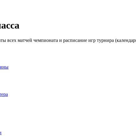
асса
аты всех матчей чемпионата и расписание игр турнира (календар
аины
тера
и