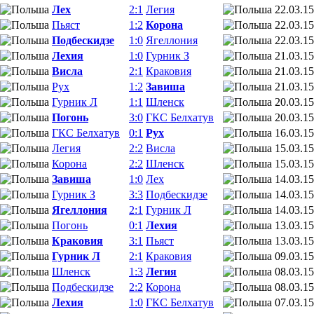
Лех
2:1
Легия
22.03.15
Пьяст
1:2
Корона
22.03.15
Подбескидзе
1:0
Ягеллония
22.03.15
Лехия
1:0
Гурник З
21.03.15
Висла
2:1
Краковия
21.03.15
Рух
1:2
Завиша
21.03.15
Гурник Л
1:1
Шленск
20.03.15
Погонь
3:0
ГКС Белхатув
20.03.15
ГКС Белхатув
0:1
Рух
16.03.15
Легия
2:2
Висла
15.03.15
Корона
2:2
Шленск
15.03.15
Завиша
1:0
Лех
14.03.15
Гурник З
3:3
Подбескидзе
14.03.15
Ягеллония
2:1
Гурник Л
14.03.15
Погонь
0:1
Лехия
13.03.15
Краковия
3:1
Пьяст
13.03.15
Гурник Л
2:1
Краковия
09.03.15
Шленск
1:3
Легия
08.03.15
Подбескидзе
2:2
Корона
08.03.15
Лехия
1:0
ГКС Белхатув
07.03.15