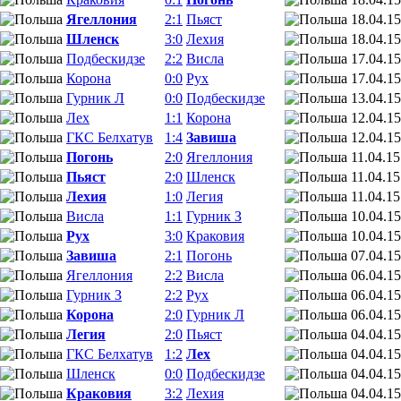
Ягеллония
2:1
Пьяст
18.04.15
Шленск
3:0
Лехия
18.04.15
Подбескидзе
2:2
Висла
17.04.15
Корона
0:0
Рух
17.04.15
Гурник Л
0:0
Подбескидзе
13.04.15
Лех
1:1
Корона
12.04.15
ГКС Белхатув
1:4
Завиша
12.04.15
Погонь
2:0
Ягеллония
11.04.15
Пьяст
2:0
Шленск
11.04.15
Лехия
1:0
Легия
11.04.15
Висла
1:1
Гурник З
10.04.15
Рух
3:0
Краковия
10.04.15
Завиша
2:1
Погонь
07.04.15
Ягеллония
2:2
Висла
06.04.15
Гурник З
2:2
Рух
06.04.15
Корона
2:0
Гурник Л
06.04.15
Легия
2:0
Пьяст
04.04.15
ГКС Белхатув
1:2
Лех
04.04.15
Шленск
0:0
Подбескидзе
04.04.15
Краковия
3:2
Лехия
04.04.15