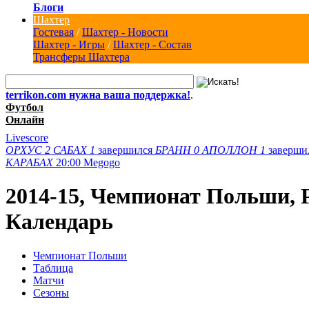
Блоги
Шахтер
Гостевая
/
Шахтер - Новости
Шахтер - Игры
/
Шахтер - Состав
Трансферы Шахтера
terrikon.com нужна ваша поддержка!
.
Футбол
Онлайн
Livescore
ОРХУС
2
САБАХ
1
завершился
БРАНН
0
АПОЛЛОН
1
заверши
КАРАБАХ
20:00
Megogo
2014-15, Чемпионат Польши, 
Календарь
Чемпионат Польши
Таблица
Матчи
Сезоны