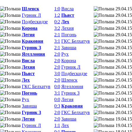
Шленск
1:0
Висла
29.04.15
Гурник Л
1:2
Пьяст
29.04.15
Подбескидзе
0:2
Лех
29.04.15
Корона
3:2
Лехия
29.04.15
Легия
2:1
Погонь
29.04.15
Краковия
3:1
ГКС Белхатув
29.04.15
Гурник З
2:1
Завиша
29.04.15
Ягеллония
2:0
Рух
29.04.15
Висла
2:0
Корона
26.04.15
Лехия
2:0
Гурник Л
26.04.15
Пьяст
3:0
Подбескидзе
26.04.15
Лех
2:0
Шленск
25.04.15
ГКС Белхатув
0:0
Ягеллония
25.04.15
Погонь
3:1
Гурник З
25.04.15
Рух
0:0
Легия
24.04.15
Завиша
0:3
Краковия
24.04.15
Гурник З
2:0
ГКС Белхатув
20.04.15
Легия
2:0
Завиша
19.04.15
Гурник Л
1:1
Лех
19.04.15
Краковия
0:1
Погонь
18.04.15