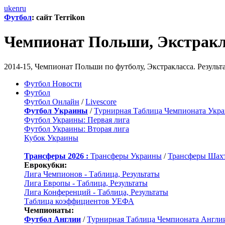
uk
en
ru
Футбол
: сайт Terrikon
Чемпионат Польши, Экстракл
2014-15, Чемпионат Польши по футболу, Экстракласса. Результ
Футбол Новости
Футбол
Футбол Онлайн
/
Livescore
Футбол Украины
/
Турнирная Таблица Чемпионата Укр
Футбол Украины: Первая лига
Футбол Украины: Вторая лига
Кубок Украины
Трансферы 2026 :
Трансферы Украины
/
Трансферы Шах
Еврокубки:
Лига Чемпионов - Таблица, Результаты
Лига Европы - Таблица, Результаты
Лига Конференций - Таблица, Результаты
Таблица коэффициентов УЕФА
Чемпионаты:
Футбол Англии
/
Турнирная Таблица Чемпионата Англи