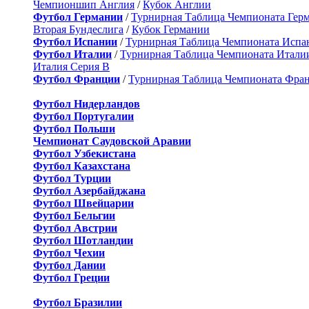
Чемпионшип Англия
/
Кубок Англии
Футбол Германии
/
Турнирная Таблица Чемпионата Гер
Вторая Бундеслига
/
Кубок Германии
Футбол Испании
/
Турнирная Таблица Чемпионата Испа
Футбол Италии
/
Турнирная Таблица Чемпионата Итали
Италия Серия B
Футбол Франции
/
Турнирная Таблица Чемпионата Фра
Футбол Нидерландов
Футбол Португалии
Футбол Польши
Чемпионат Саудовской Аравии
Футбол Узбекистана
Футбол Казахстана
Футбол Турции
Футбол Азербайджана
Футбол Швейцарии
Футбол Бельгии
Футбол Австрии
Футбол Шотландии
Футбол Чехии
Футбол Дании
Футбол Греции
Футбол Бразилии