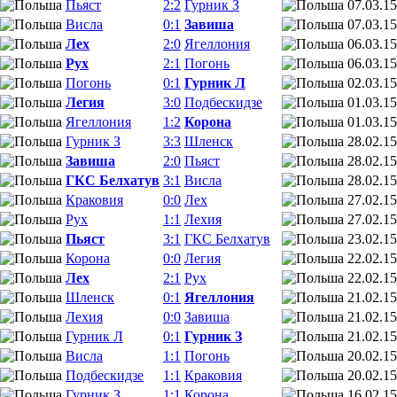
Пьяст
2:2
Гурник З
07.03.15
Висла
0:1
Завиша
07.03.15
Лех
2:0
Ягеллония
06.03.15
Рух
2:1
Погонь
06.03.15
Погонь
0:1
Гурник Л
02.03.15
Легия
3:0
Подбескидзе
01.03.15
Ягеллония
1:2
Корона
01.03.15
Гурник З
3:3
Шленск
28.02.15
Завиша
2:0
Пьяст
28.02.15
ГКС Белхатув
3:1
Висла
28.02.15
Краковия
0:0
Лех
27.02.15
Рух
1:1
Лехия
27.02.15
Пьяст
3:1
ГКС Белхатув
23.02.15
Корона
0:0
Легия
22.02.15
Лех
2:1
Рух
22.02.15
Шленск
0:1
Ягеллония
21.02.15
Лехия
0:0
Завиша
21.02.15
Гурник Л
0:1
Гурник З
21.02.15
Висла
1:1
Погонь
20.02.15
Подбескидзе
1:1
Краковия
20.02.15
Гурник З
1:1
Корона
16.02.15