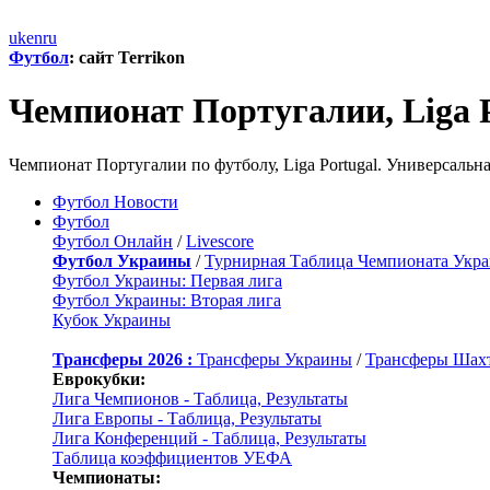
uk
en
ru
Футбол
: сайт Terrikon
Чемпионат Португалии, Liga P
Чемпионат Португалии по футболу, Liga Portugal. Универсаль
Футбол Новости
Футбол
Футбол Онлайн
/
Livescore
Футбол Украины
/
Турнирная Таблица Чемпионата Укр
Футбол Украины: Первая лига
Футбол Украины: Вторая лига
Кубок Украины
Трансферы 2026 :
Трансферы Украины
/
Трансферы Шах
Еврокубки:
Лига Чемпионов - Таблица, Результаты
Лига Европы - Таблица, Результаты
Лига Конференций - Таблица, Результаты
Таблица коэффициентов УЕФА
Чемпионаты: