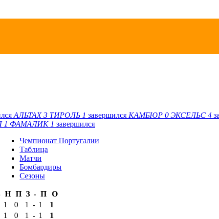
ился
АЛЬТАХ
3
ТИРОЛЬ
1
завершился
КАМБЮР
0
ЭКСЕЛЬС
4
з
Л
1
ФАМАЛИК
1
завершился
Чемпионат Португалии
Таблица
Матчи
Бомбардиры
Сезоны
В
Н
П
З
-
П
О
1
0
1
-
1
1
1
0
1
-
1
1