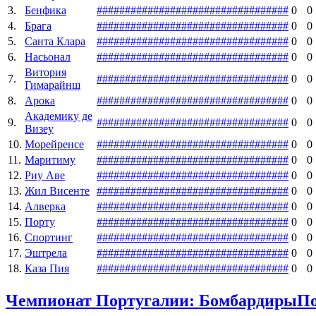
3.
Бенфика
#
#
#
#
#
#
#
#
#
#
#
#
#
#
#
#
#
#
#
#
#
#
#
#
#
#
#
#
#
#
#
#
#
#
0
0
4.
Брага
#
#
#
#
#
#
#
#
#
#
#
#
#
#
#
#
#
#
#
#
#
#
#
#
#
#
#
#
#
#
#
#
#
#
0
0
5.
Санта Клара
#
#
#
#
#
#
#
#
#
#
#
#
#
#
#
#
#
#
#
#
#
#
#
#
#
#
#
#
#
#
#
#
#
#
0
0
6.
Насьонал
#
#
#
#
#
#
#
#
#
#
#
#
#
#
#
#
#
#
#
#
#
#
#
#
#
#
#
#
#
#
#
#
#
#
0
0
Витория
7.
#
#
#
#
#
#
#
#
#
#
#
#
#
#
#
#
#
#
#
#
#
#
#
#
#
#
#
#
#
#
#
#
#
#
0
0
Гимарайнш
8.
Арока
#
#
#
#
#
#
#
#
#
#
#
#
#
#
#
#
#
#
#
#
#
#
#
#
#
#
#
#
#
#
#
#
#
#
0
0
Академику де
9.
#
#
#
#
#
#
#
#
#
#
#
#
#
#
#
#
#
#
#
#
#
#
#
#
#
#
#
#
#
#
#
#
#
#
0
0
Визеу
10.
Морейренсе
#
#
#
#
#
#
#
#
#
#
#
#
#
#
#
#
#
#
#
#
#
#
#
#
#
#
#
#
#
#
#
#
#
#
0
0
11.
Маритиму
#
#
#
#
#
#
#
#
#
#
#
#
#
#
#
#
#
#
#
#
#
#
#
#
#
#
#
#
#
#
#
#
#
#
0
0
12.
Риу Аве
#
#
#
#
#
#
#
#
#
#
#
#
#
#
#
#
#
#
#
#
#
#
#
#
#
#
#
#
#
#
#
#
#
#
0
0
13.
Жил Висенте
#
#
#
#
#
#
#
#
#
#
#
#
#
#
#
#
#
#
#
#
#
#
#
#
#
#
#
#
#
#
#
#
#
#
0
0
14.
Алверка
#
#
#
#
#
#
#
#
#
#
#
#
#
#
#
#
#
#
#
#
#
#
#
#
#
#
#
#
#
#
#
#
#
#
0
0
15.
Порту
#
#
#
#
#
#
#
#
#
#
#
#
#
#
#
#
#
#
#
#
#
#
#
#
#
#
#
#
#
#
#
#
#
#
0
0
16.
Спортинг
#
#
#
#
#
#
#
#
#
#
#
#
#
#
#
#
#
#
#
#
#
#
#
#
#
#
#
#
#
#
#
#
#
#
0
0
17.
Эштрела
#
#
#
#
#
#
#
#
#
#
#
#
#
#
#
#
#
#
#
#
#
#
#
#
#
#
#
#
#
#
#
#
#
#
0
0
18.
Каза Пия
#
#
#
#
#
#
#
#
#
#
#
#
#
#
#
#
#
#
#
#
#
#
#
#
#
#
#
#
#
#
#
#
#
#
0
0
Чемпионат Португалии: Бомбардиры
П