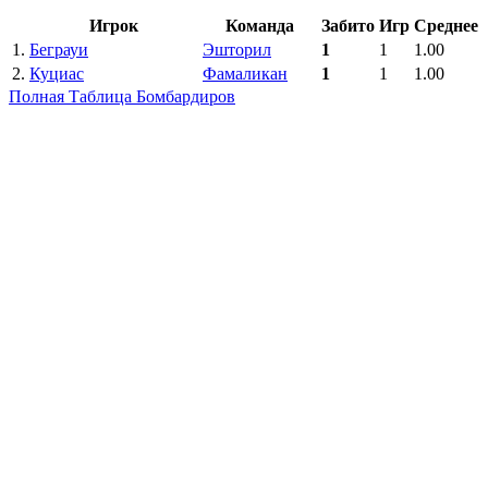
Игрок
Команда
Забито
Игр
Среднее
1.
Беграуи
Эшторил
1
1
1.00
2.
Куциас
Фамаликан
1
1
1.00
Полная Таблица Бомбардиров