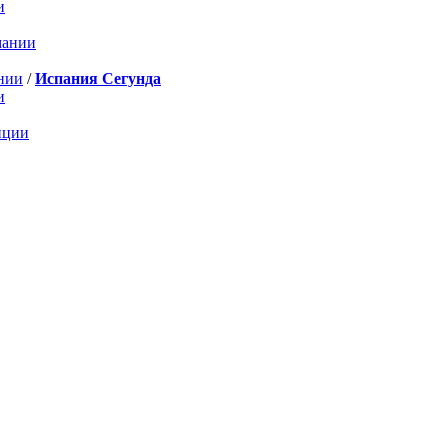
и
мании
нии
/
Испания Сегунда
и
нции