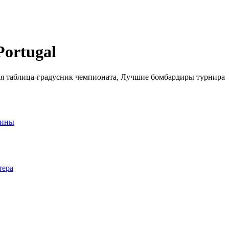
ortugal
ная таблица-градусник чемпионата, Лучшие бомбардиры турнира
аины
тера