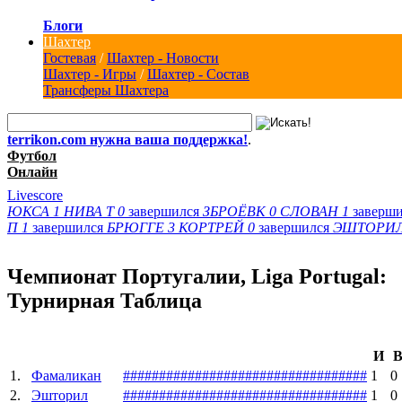
Блоги
Шахтер
Гостевая
/
Шахтер - Новости
Шахтер - Игры
/
Шахтер - Состав
Трансферы Шахтера
terrikon.com нужна ваша поддержка!
.
Футбол
Онлайн
Livescore
ЮКСА
1
НИВА Т
0
завершился
ЗБРОЁВК
0
СЛОВАН
1
заверш
П
1
завершился
БРЮГГЕ
3
КОРТРЕЙ
0
завершился
ЭШТОРИ
Чемпионат Португалии, Liga Portugal:
Турнирная Таблица
И
1.
Фамаликан
#
#
#
#
#
#
#
#
#
#
#
#
#
#
#
#
#
#
#
#
#
#
#
#
#
#
#
#
#
#
#
#
#
#
1
0
2.
Эшторил
#
#
#
#
#
#
#
#
#
#
#
#
#
#
#
#
#
#
#
#
#
#
#
#
#
#
#
#
#
#
#
#
#
#
1
0