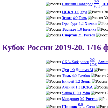
2:2
Нижний Новгород
Ши
(0:3)
ЦСКА
1:0
Уфа
30
Зенит
4:0
Томь
30
Оренбург
1:2
Химки
Торпедо
1:0
Балтика
Спартак
2:1
Ростов
Кубок России 2019-20. 1/16 
2:2
СКА-Хабаровск
Ахма
(2:4)
Луч
1:0
Динамо М
Томь
4:0
Тамбов
Енисей
1:2
Зенит
Алания
1:3
ЦСКА
Чайка П
0:1
Уфа
Мордовия
0:2
Ростов
0:0
Шинник
Сочи