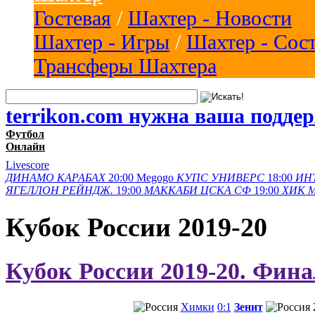
Гостевая
/
Шахтер - Новости
Шахтер - Игры
/
Шахтер - Сос
Трансферы Шахтера
terrikon.com нужна ваша подде
Футбол
Онлайн
Livescore
ДИНАМО
КАРАБАХ
20:00
Megogo
КУПС
УНИВЕРС
18:00
ИН
ЯГЕЛЛОН
РЕЙНДЖ.
19:00
МАККАБИ
ЦСКА СФ
19:00
ХИК
Кубок России 2019-20
Кубок России 2019-20. Фина
Химки
0:1
Зенит