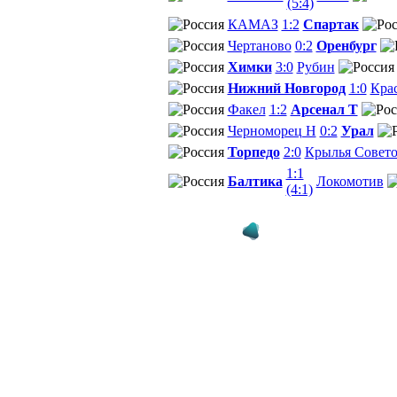
(5:4)
КАМАЗ
1:2
Спартак
Чертаново
0:2
Оренбург
Химки
3:0
Рубин
Нижний Новгород
1:0
Кра
Факел
1:2
Арсенал Т
Черноморец Н
0:2
Урал
Торпедо
2:0
Крылья Совет
1:1
Балтика
Локомотив
(4:1)