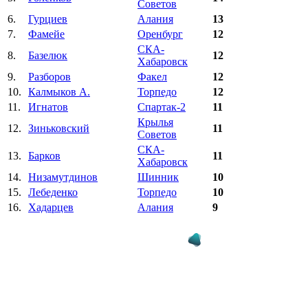
Советов
6.
Гурциев
Алания
13
7.
Фамейе
Оренбург
12
СКА-
8.
Базелюк
12
Хабаровск
9.
Разборов
Факел
12
10.
Калмыков А.
Торпедо
12
11.
Игнатов
Спартак-2
11
Крылья
12.
Зиньковский
11
Советов
СКА-
13.
Барков
11
Хабаровск
14.
Низамутдинов
Шинник
10
15.
Лебеденко
Торпедо
10
16.
Хадарцев
Алания
9