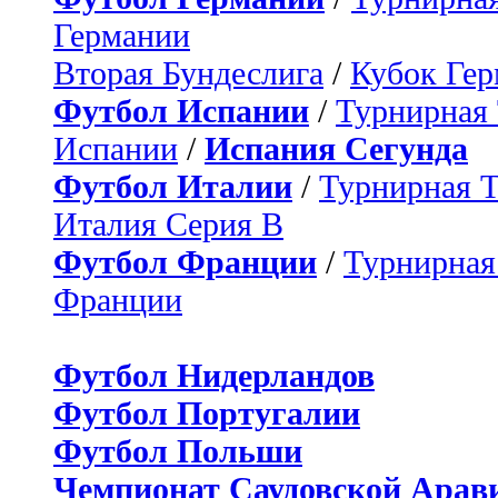
Германии
Вторая Бундеслига
/
Кубок Ге
Футбол Испании
/
Турнирная
Испании
/
Испания Сегунда
Футбол Италии
/
Турнирная 
Италия Серия B
Футбол Франции
/
Турнирная
Франции
Футбол Нидерландов
Футбол Португалии
Футбол Польши
Чемпионат Саудовской Арав