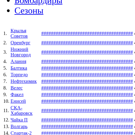
Бомбардиры
Сезоны
Крылья
1.
#
#
#
#
#
#
#
#
#
#
#
#
#
#
#
#
#
#
#
#
#
#
#
#
#
#
#
#
#
#
#
#
#
#
#
#
#
#
Советов
2.
Оренбург
#
#
#
#
#
#
#
#
#
#
#
#
#
#
#
#
#
#
#
#
#
#
#
#
#
#
#
#
#
#
#
#
#
#
#
#
#
#
Нижний
3.
#
#
#
#
#
#
#
#
#
#
#
#
#
#
#
#
#
#
#
#
#
#
#
#
#
#
#
#
#
#
#
#
#
#
#
#
#
#
Новгород
4.
Алания
#
#
#
#
#
#
#
#
#
#
#
#
#
#
#
#
#
#
#
#
#
#
#
#
#
#
#
#
#
#
#
#
#
#
#
#
#
#
5.
Балтика
#
#
#
#
#
#
#
#
#
#
#
#
#
#
#
#
#
#
#
#
#
#
#
#
#
#
#
#
#
#
#
#
#
#
#
#
#
#
6.
Торпедо
#
#
#
#
#
#
#
#
#
#
#
#
#
#
#
#
#
#
#
#
#
#
#
#
#
#
#
#
#
#
#
#
#
#
#
#
#
#
7.
Нефтехимик
#
#
#
#
#
#
#
#
#
#
#
#
#
#
#
#
#
#
#
#
#
#
#
#
#
#
#
#
#
#
#
#
#
#
#
#
#
#
8.
Велес
#
#
#
#
#
#
#
#
#
#
#
#
#
#
#
#
#
#
#
#
#
#
#
#
#
#
#
#
#
#
#
#
#
#
#
#
#
#
9.
Факел
#
#
#
#
#
#
#
#
#
#
#
#
#
#
#
#
#
#
#
#
#
#
#
#
#
#
#
#
#
#
#
#
#
#
#
#
#
#
10.
Енисей
#
#
#
#
#
#
#
#
#
#
#
#
#
#
#
#
#
#
#
#
#
#
#
#
#
#
#
#
#
#
#
#
#
#
#
#
#
#
СКА-
11.
#
#
#
#
#
#
#
#
#
#
#
#
#
#
#
#
#
#
#
#
#
#
#
#
#
#
#
#
#
#
#
#
#
#
#
#
#
#
Хабаровск
12.
Чайка П
#
#
#
#
#
#
#
#
#
#
#
#
#
#
#
#
#
#
#
#
#
#
#
#
#
#
#
#
#
#
#
#
#
#
#
#
#
#
13.
Волгарь
#
#
#
#
#
#
#
#
#
#
#
#
#
#
#
#
#
#
#
#
#
#
#
#
#
#
#
#
#
#
#
#
#
#
#
#
#
#
14.
Спартак-2
#
#
#
#
#
#
#
#
#
#
#
#
#
#
#
#
#
#
#
#
#
#
#
#
#
#
#
#
#
#
#
#
#
#
#
#
#
#