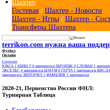
Шахтер
Гостевая
/
Шахтер - Новости
Шахтер - Игры
/
Шахтер - Сос
Трансферы Шахтера
terrikon.com нужна ваша подде
Футбол
Онлайн
Livescore
ЮКСА
1
НИВА Т
0
завершился
ЗБРОЁВК
0
СЛОВАН
1
заверш
ЭКСЕЛЬС
4
завершился
БОХУМ
0
ГЕРТА
1
завершился
ВИСЛА
завершился
ЭШТОРИЛ
1
ФАМАЛИК
1
завершился
2020-21, Первенство России ФНЛ:
Турнирная Таблица