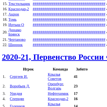
15.
Текстильщик
#
#
#
#
#
#
#
#
#
#
#
#
#
#
#
#
#
#
#
#
#
#
#
#
#
#
#
#
#
#
#
#
#
#
#
#
#
#
16.
Краснодар-2
#
#
#
#
#
#
#
#
#
#
#
#
#
#
#
#
#
#
#
#
#
#
#
#
#
#
#
#
#
#
#
#
#
#
#
#
#
#
17.
Акрон
#
#
#
#
#
#
#
#
#
#
#
#
#
#
#
#
#
#
#
#
#
#
#
#
#
#
#
#
#
#
#
#
#
#
#
#
#
#
18.
Томь
#
#
#
#
#
#
#
#
#
#
#
#
#
#
#
#
#
#
#
#
#
#
#
#
#
#
#
#
#
#
#
#
#
#
#
#
#
#
19.
Иртыш О
#
#
#
#
#
#
#
#
#
#
#
#
#
#
#
#
#
#
#
#
#
#
#
#
#
#
#
#
#
#
#
#
#
#
#
#
#
#
Динамо
20.
#
#
#
#
#
#
#
#
#
#
#
#
#
#
#
#
#
#
#
#
#
#
#
#
#
#
#
#
#
#
#
#
#
#
#
#
#
#
Брянск
21.
Чертаново
#
#
#
#
#
#
#
#
#
#
#
#
#
#
#
#
#
#
#
#
#
#
#
#
#
#
#
#
#
#
#
#
#
#
#
#
#
#
22.
Шинник
#
#
#
#
#
#
#
#
#
#
#
#
#
#
#
#
#
#
#
#
#
#
#
#
#
#
#
#
#
#
#
#
#
#
#
#
#
#
2020-21, Первенство Росси
Игрок
Команда
Забито
Крылья
1.
Сергеев И.
41
Советов
Оренбург
,
2.
Воробьев Д.
23
Волгарь
3.
Уридия
Нефтехимик
17
4.
Сперцян
Краснодар-2
16
Крылья
5.
Голенков
14