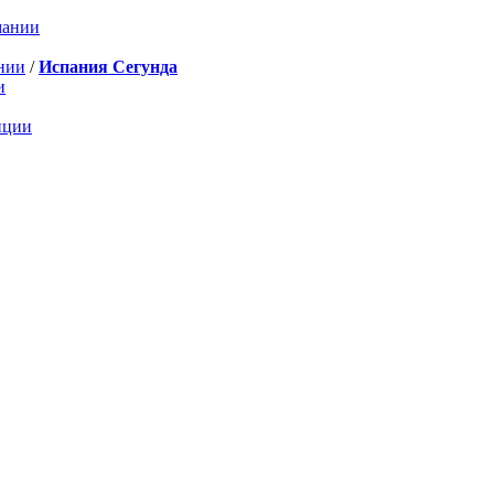
мании
нии
/
Испания Сегунда
и
нции