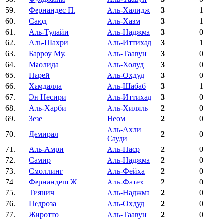
59.
Фернандес П.
Аль-Халидж
3
1
60.
Саюд
Аль-Хазм
3
1
61.
Аль-Тулайи
Аль-Наджма
3
0
62.
Аль-Шахри
Аль-Иттихад
3
1
63.
Барроу Му.
Аль-Таавун
3
0
64.
Маолида
Аль-Холуд
3
0
65.
Нарей
Аль-Охдуд
3
0
66.
Хамдалла
Аль-Шабаб
3
1
67.
Эн Несири
Аль-Иттихад
3
0
68.
Аль-Харби
Аль-Хиляль
2
0
69.
Зезе
Неом
2
0
Аль-Ахли
70.
Демирал
2
0
Сауди
71.
Аль-Амри
Аль-Наср
2
0
72.
Самир
Аль-Наджма
2
0
73.
Смоллинг
Аль-Фейха
2
0
74.
Фернандеш Ж.
Аль-Фатех
2
0
75.
Тиянич
Аль-Наджма
2
0
76.
Педроза
Аль-Охдуд
2
0
77.
Жиротто
Аль-Таавун
2
0