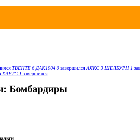
шился
ТВЕНТЕ
6
ДАК1904
0
завершился
АЯКС
3
ШЕЛБУРН
1
за
6
ХАРТС
1
завершился
и: Бомбардиры
нальти