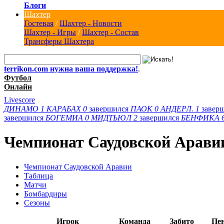
Блоги
Шахтер
Гостевая
/
Шахтер - Новости
Шахтер - Игры
/
Шахтер - Состав
Трансферы Шахтера
terrikon.com нужна ваша поддержка!
.
Футбол
Онлайн
Livescore
ДИНАМО
1
КАРАБАХ
0
завершился
ПАОК
0
АНДЕРЛ.
1
завер
завершился
БОГЕМИА
0
МИДТЬЮЛ
2
завершился
БЕНФИКА
Чемпионат Саудовской Арави
Чемпионат Саудовской Аравии
Таблица
Матчи
Бомбардиры
Сезоны
Игрок
Команда
Забито
Пе