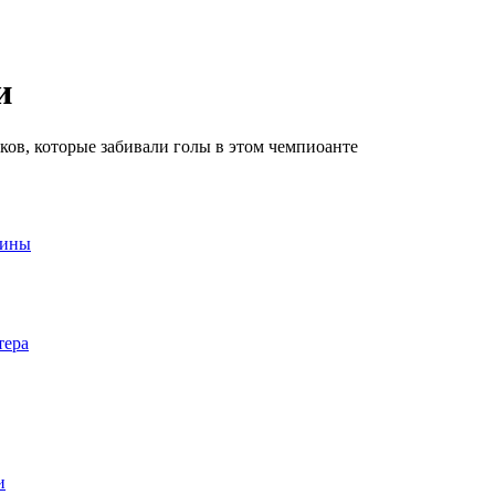
и
ов, которые забивали голы в этом чемпиоанте
аины
тера
и