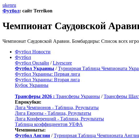
uk
en
ru
Футбол
: сайт Terrikon
Чемпионат Саудовской Арави
Чемпионат Саудовской Аравии. Бомбардиры: Список всех игрок
Футбол Новости
Футбол
Футбол Онлайн
/
Livescore
Футбол Украины
/
Турнирная Таблица Чемпионата Укр
Футбол Украины: Первая лига
Футбол Украины: Вторая лига
Кубок Украины
Трансферы 2026 :
Трансферы Украины
/
Трансферы Шах
Еврокубки:
Лига Чемпионов - Таблица, Результаты
Лига Европы - Таблица, Результаты
Лига Конференций - Таблица, Результаты
Таблица коэффициентов УЕФА
Чемпионаты:
Футбол Англии
/
Турнирная Таблица Чемпионата Англи