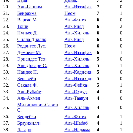
19.
Вада
Дамак
7
2
20.
Аль-Ганнам
Аль-Иттифак
7
0
21.
Бенрахма
Неом
7
1
22.
Варгас М.
Аль-Фатех
6
0
23.
Тоше
Аль-Рияд
6
2
24.
Нуньес Д.
Аль-Хиляль
6
0
25.
Силла Диалло
Аль-Рияд
6
0
26.
Родригес Лус.
Неом
6
0
27.
Дембеле М.
Аль-Иттифак
6
1
28.
Эрнандес Тео
Аль-Хиляль
5
0
29.
Аль-Досари С.
Аль-Хиляль
5
1
30.
Нандес Н.
Аль-Кадисия
5
0
31.
Бергвейн
Аль-Иттихад
5
0
32.
Сакала Ф.
Аль-Фейха
5
1
33.
Аль-Рубайе
Аль-Охдуд
4
0
34.
Аль-Ахмед
Аль-Таавун
4
0
Милинкович-Савич
35.
Аль-Хиляль
4
0
С.
36.
Бендебка
Аль-Фатех
4
1
37.
Браунхилл
Аль-Шабаб
4
1
38.
Лазаро
Аль-Наджма
4
1