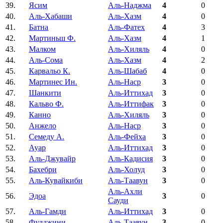
39.
Ясим
Аль-Наджма
4
0
40.
Аль-Хабаши
Аль-Хазм
4
0
41.
Батна
Аль-Фатех
4
3
42.
Мартиньш Ф.
Аль-Хазм
4
1
43.
Малком
Аль-Хиляль
4
0
44.
Аль-Сома
Аль-Хазм
4
2
45.
Карвальо К.
Аль-Шабаб
4
0
46.
Мартинес Ин.
Аль-Наср
3
0
47.
Шанкити
Аль-Иттихад
3
0
48.
Кальво Ф.
Аль-Иттифак
3
0
49.
Канно
Аль-Хиляль
3
0
50.
Анжело
Аль-Наср
3
0
51.
Семеду А.
Аль-Фейха
3
0
52.
Ауар
Аль-Иттихад
3
0
53.
Аль-Джувайр
Аль-Кадисия
3
0
54.
Бахебри
Аль-Холуд
3
0
55.
Аль-Кувайкиби
Аль-Таавун
3
0
Аль-Ахли
56.
Эдоа
3
0
Сауди
57.
Аль-Гамди
Аль-Иттихад
3
0
58.
Фулджини
Аль-Таавун
3
0