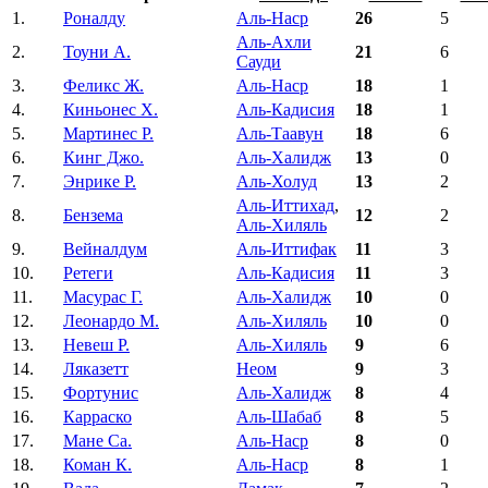
1.
Роналду
Аль-Наср
26
5
Аль-Ахли
2.
Тоуни А.
21
6
Сауди
3.
Феликс Ж.
Аль-Наср
18
1
4.
Киньонес Х.
Аль-Кадисия
18
1
5.
Мартинес Р.
Аль-Таавун
18
6
6.
Кинг Джо.
Аль-Халидж
13
0
7.
Энрике Р.
Аль-Холуд
13
2
Аль-Иттихад
,
8.
Бензема
12
2
Аль-Хиляль
9.
Вейналдум
Аль-Иттифак
11
3
10.
Ретеги
Аль-Кадисия
11
3
11.
Масурас Г.
Аль-Халидж
10
0
12.
Леонардо М.
Аль-Хиляль
10
0
13.
Невеш Р.
Аль-Хиляль
9
6
14.
Ляказетт
Неом
9
3
15.
Фортунис
Аль-Халидж
8
4
16.
Карраско
Аль-Шабаб
8
5
17.
Мане Са.
Аль-Наср
8
0
18.
Коман К.
Аль-Наср
8
1