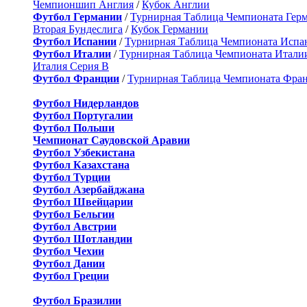
Чемпионшип Англия
/
Кубок Англии
Футбол Германии
/
Турнирная Таблица Чемпионата Гер
Вторая Бундеслига
/
Кубок Германии
Футбол Испании
/
Турнирная Таблица Чемпионата Испа
Футбол Италии
/
Турнирная Таблица Чемпионата Итали
Италия Серия B
Футбол Франции
/
Турнирная Таблица Чемпионата Фра
Футбол Нидерландов
Футбол Португалии
Футбол Польши
Чемпионат Саудовской Аравии
Футбол Узбекистана
Футбол Казахстана
Футбол Турции
Футбол Азербайджана
Футбол Швейцарии
Футбол Бельгии
Футбол Австрии
Футбол Шотландии
Футбол Чехии
Футбол Дании
Футбол Греции
Футбол Бразилии