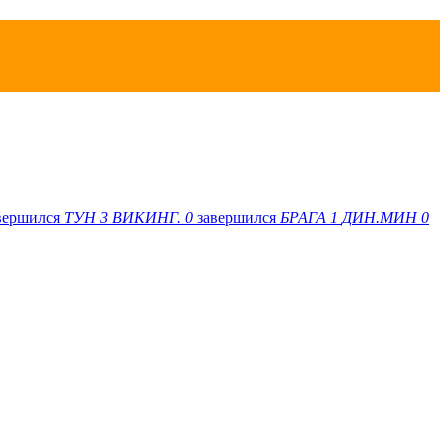
вершился
ТУН
3
ВИКИНГ.
0
завершился
БРАГА
1
ДИН.МИН
0