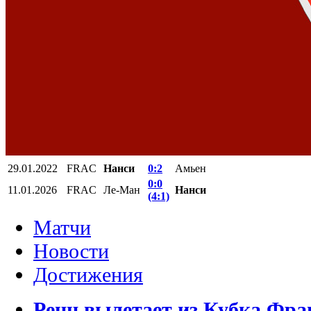
29.01.2022
FRAC
Нанси
0:2
Амьен
0:0
11.01.2026
FRAC
Ле-Ман
Нанси
(4:1)
Матчи
Новости
Достижения
Ренн вылетает из Кубка Фра