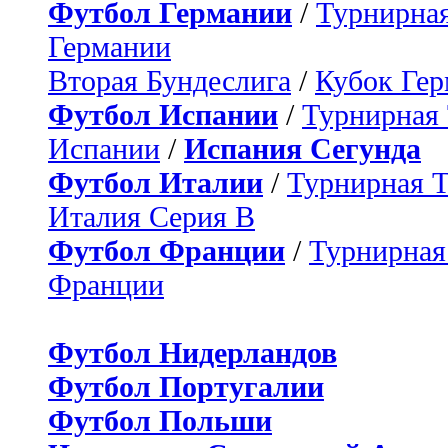
Футбол Германии
/
Турнирная
Германии
Вторая Бундеслига
/
Кубок Ге
Футбол Испании
/
Турнирная
Испании
/
Испания Сегунда
Футбол Италии
/
Турнирная 
Италия Серия B
Футбол Франции
/
Турнирная
Франции
Футбол Нидерландов
Футбол Португалии
Футбол Польши