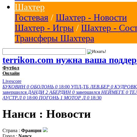
Шахтер
Гостевая
/
Шахтер - Новости
Шахтер - Игры
/
Шахтер - Сос
Трансферы Шахтера
terrikon.com нужна ваша подде
Футбол
Онлайн
Livescore
БУКОВИН
0
ОБОЛОНЬ
0
18:00
УПЛ-ТБ
ЛЕВ.БЕР
0
КУДРОВК
завершился
ДАНДИ
2
АБЕРДИН
0
завершился
НЕЙМЕГЕ
0
ТЕ
АУСТР.Л
0
18:00
ПОГОНЬ
1
МОТОР Л
0
18:30
Нанси : Новости
Страна :
Франция
Город :
Nancy