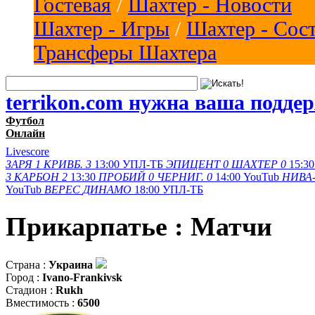
Гостевая
/
Шахтер - Новости
Шахтер - Игры
/
Шахтер - Сос
Трансферы Шахтера
terrikon.com нужна ваша подде
Футбол
Онлайн
Livescore
ЗАРЯ
1
КРИВБ.
3
13:00
УПЛ-ТБ
ЭПИЦЕНТ
0
ШАХТЕР
0
15:30
3
КАРБОН
2
13:30
ПРОБИЙ
0
ЧЕРНИГ.
0
14:00
YouTub
НИВА-
YouTub
ВЕРЕС
ДИНАМО
18:00
УПЛ-ТБ
Прикарпатье : Матчи
Страна :
Украина
Город :
Ivano-Frankivsk
Стадион :
Rukh
Вместимость :
6500