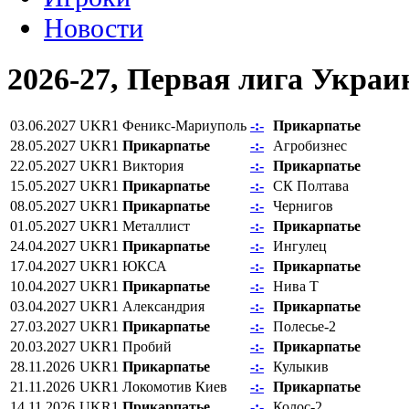
Новости
2026-27, Первая лига Укра
03.06.2027
UKR1
Феникс-Мариуполь
-:-
Прикарпатье
28.05.2027
UKR1
Прикарпатье
-:-
Агробизнес
22.05.2027
UKR1
Виктория
-:-
Прикарпатье
15.05.2027
UKR1
Прикарпатье
-:-
СК Полтава
08.05.2027
UKR1
Прикарпатье
-:-
Чернигов
01.05.2027
UKR1
Металлист
-:-
Прикарпатье
24.04.2027
UKR1
Прикарпатье
-:-
Ингулец
17.04.2027
UKR1
ЮКСА
-:-
Прикарпатье
10.04.2027
UKR1
Прикарпатье
-:-
Нива Т
03.04.2027
UKR1
Александрия
-:-
Прикарпатье
27.03.2027
UKR1
Прикарпатье
-:-
Полесье-2
20.03.2027
UKR1
Пробий
-:-
Прикарпатье
28.11.2026
UKR1
Прикарпатье
-:-
Кулыкив
21.11.2026
UKR1
Локомотив Киев
-:-
Прикарпатье
14.11.2026
UKR1
Прикарпатье
-:-
Колос-2