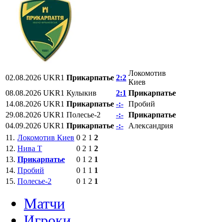
Локомотив
02.08.2026
UKR1
Прикарпатье
2:2
Киев
08.08.2026
UKR1
Кулыкив
2:1
Прикарпатье
14.08.2026
UKR1
Прикарпатье
-:-
Пробий
29.08.2026
UKR1
Полесье-2
-:-
Прикарпатье
04.09.2026
UKR1
Прикарпатье
-:-
Александрия
11.
Локомотив Киев
0
2
1
2
12.
Нива Т
0
2
1
2
13.
Прикарпатье
0
1
2
1
14.
Пробий
0
1
1
1
15.
Полесье-2
0
1
2
1
Матчи
Игроки