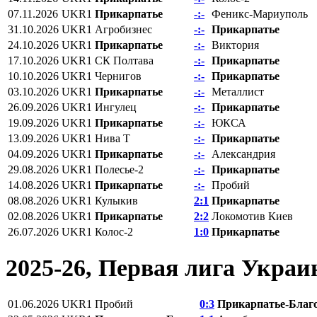
07.11.2026
UKR1
Прикарпатье
-:-
Феникс-Мариуполь
31.10.2026
UKR1
Агробизнес
-:-
Прикарпатье
24.10.2026
UKR1
Прикарпатье
-:-
Виктория
17.10.2026
UKR1
СК Полтава
-:-
Прикарпатье
10.10.2026
UKR1
Чернигов
-:-
Прикарпатье
03.10.2026
UKR1
Прикарпатье
-:-
Металлист
26.09.2026
UKR1
Ингулец
-:-
Прикарпатье
19.09.2026
UKR1
Прикарпатье
-:-
ЮКСА
13.09.2026
UKR1
Нива Т
-:-
Прикарпатье
04.09.2026
UKR1
Прикарпатье
-:-
Александрия
29.08.2026
UKR1
Полесье-2
-:-
Прикарпатье
14.08.2026
UKR1
Прикарпатье
-:-
Пробий
08.08.2026
UKR1
Кулыкив
2:1
Прикарпатье
02.08.2026
UKR1
Прикарпатье
2:2
Локомотив Киев
26.07.2026
UKR1
Колос-2
1:0
Прикарпатье
2025-26, Первая лига Укра
01.06.2026
UKR1
Пробий
0:3
Прикарпатье-Благ