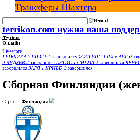
Трансферы Шахтера
terrikon.com нужна ваша подде
Футбол
Онлайн
Livescore
БЕНФИКА
2
ВИЗЕУ
2
завершился
ЖИЛ ВИС
1
РИУ АВЕ
0
за
0
ВИДЗЕВ
2
завершился
АРТИС
1
СИГМА
2
завершился
ВЕРЕ
завершился
ЗАРЯ
1
КРИВБ.
3
завершился
Сборная Финляндии (жен
Страна :
Финляндия