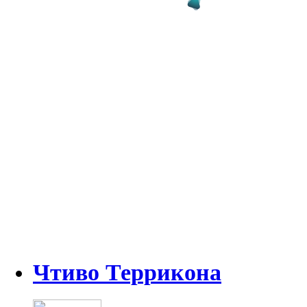
Чтиво Террикона