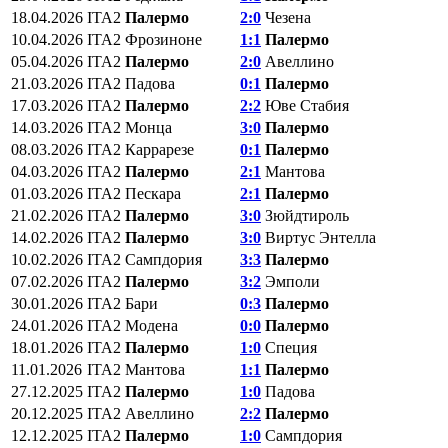
18.04.2026
ITA2
Палермо
2:0
Чезена
10.04.2026
ITA2
Фрозиноне
1:1
Палермо
05.04.2026
ITA2
Палермо
2:0
Авеллино
21.03.2026
ITA2
Падова
0:1
Палермо
17.03.2026
ITA2
Палермо
2:2
Юве Стабия
14.03.2026
ITA2
Монца
3:0
Палермо
08.03.2026
ITA2
Каррарезе
0:1
Палермо
04.03.2026
ITA2
Палермо
2:1
Мантова
01.03.2026
ITA2
Пескара
2:1
Палермо
21.02.2026
ITA2
Палермо
3:0
Зюйдтироль
14.02.2026
ITA2
Палермо
3:0
Виртус Энтелла
10.02.2026
ITA2
Сампдория
3:3
Палермо
07.02.2026
ITA2
Палермо
3:2
Эмполи
30.01.2026
ITA2
Бари
0:3
Палермо
24.01.2026
ITA2
Модена
0:0
Палермо
18.01.2026
ITA2
Палермо
1:0
Специя
11.01.2026
ITA2
Мантова
1:1
Палермо
27.12.2025
ITA2
Палермо
1:0
Падова
20.12.2025
ITA2
Авеллино
2:2
Палермо
12.12.2025
ITA2
Палермо
1:0
Сампдория