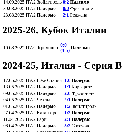
14.09.2025
ITA2
Зюйдтироль
0:2
Палермо
30.08.2025
ITA2
Палермо
0:0
Фрозиноне
23.08.2025
ITA2
Палермо
2:1
Реджана
2025-26, Кубок Италии
0:0
16.08.2025
ITAC
Кремонезе
Палермо
(4:5)
2024-25, Италия - Серия В
17.05.2025
ITA2
Юве Стабия
1:0
Палермо
13.05.2025
ITA2
Палермо
1:1
Каррарезе
09.05.2025
ITA2
Палермо
2:0
Фрозиноне
04.05.2025
ITA2
Чезена
2:1
Палермо
01.05.2025
ITA2
Палермо
1:2
Зюйдтироль
27.04.2025
ITA2
Катанзаро
1:3
Палермо
11.04.2025
ITA2
Бари
2:1
Палермо
06.04.2025
ITA2
Палермо
5:3
Сассуоло