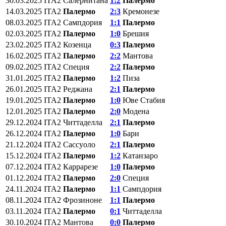
30.03.2025
ITA2
Салернитана
1:2
Палермо
14.03.2025
ITA2
Палермо
2:3
Кремонезе
08.03.2025
ITA2
Сампдория
1:1
Палермо
02.03.2025
ITA2
Палермо
1:0
Брешия
23.02.2025
ITA2
Козенца
0:3
Палермо
16.02.2025
ITA2
Палермо
2:2
Мантова
09.02.2025
ITA2
Специя
2:2
Палермо
31.01.2025
ITA2
Палермо
1:2
Пиза
26.01.2025
ITA2
Реджана
2:1
Палермо
19.01.2025
ITA2
Палермо
1:0
Юве Стабия
12.01.2025
ITA2
Палермо
2:0
Модена
29.12.2024
ITA2
Читтаделла
2:1
Палермо
26.12.2024
ITA2
Палермо
1:0
Бари
21.12.2024
ITA2
Сассуоло
2:1
Палермо
15.12.2024
ITA2
Палермо
1:2
Катанзаро
07.12.2024
ITA2
Каррарезе
1:0
Палермо
01.12.2024
ITA2
Палермо
2:0
Специя
24.11.2024
ITA2
Палермо
1:1
Сампдория
08.11.2024
ITA2
Фрозиноне
1:1
Палермо
03.11.2024
ITA2
Палермо
0:1
Читтаделла
30.10.2024
ITA2
Мантова
0:0
Палермо