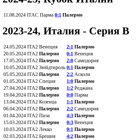
11.08.2024
ITAC
Парма
0:1
Палермо
2023-24, Италия - Серия В
24.05.2024
ITA2
Венеция
2:1
Палермо
20.05.2024
ITA2
Палермо
0:1
Венеция
17.05.2024
ITA2
Палермо
2:0
Сампдория
10.05.2024
ITA2
Зюйдтироль
0:1
Палермо
05.05.2024
ITA2
Палермо
2:2
Асколи
01.05.2024
ITA2
Специя
1:0
Палермо
27.04.2024
ITA2
Палермо
1:2
Реджана
19.04.2024
ITA2
Палермо
0:0
Парма
13.04.2024
ITA2
Козенца
1:1
Палермо
06.04.2024
ITA2
Палермо
2:2
Сампдория
01.04.2024
ITA2
Пиза
4:3
Палермо
15.03.2024
ITA2
Палермо
0:3
Венеция
10.03.2024
ITA2
Лекко
0:1
Палермо
02.03.2024
ITA2
Брешия
4:2
Палермо