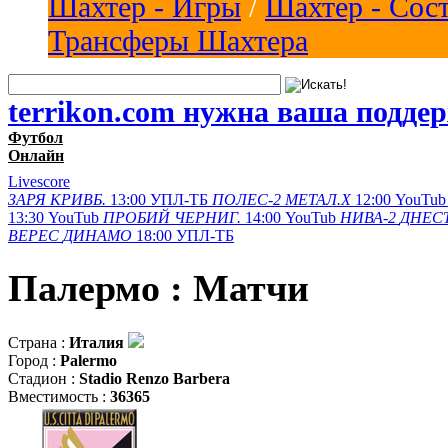
Шахтер - Игры
/
Шахтер - Сос
Трансферы Шахтера
terrikon.com нужна ваша подде
Футбол
Онлайн
Livescore
ЗАРЯ
КРИВБ.
13:00
УПЛ-ТБ
ПОЛЕС-2
МЕТАЛ.Х
12:00
YouTub
13:30
YouTub
ПРОБИЙ
ЧЕРНИГ.
14:00
YouTub
НИВА-2
ДНЕСТ
ВЕРЕС
ДИНАМО
18:00
УПЛ-ТБ
Палермо : Матчи
Страна :
Италия
Город :
Palermo
Стадион :
Stadio Renzo Barbera
Вместимость :
36365