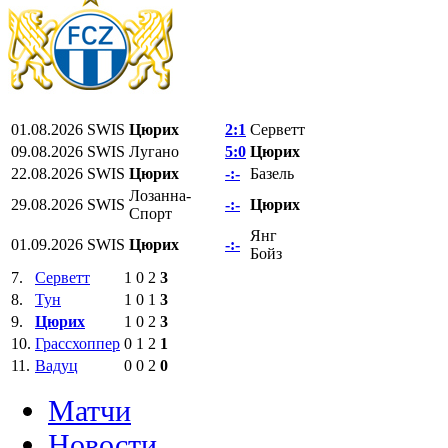
01.08.2026
SWIS
Цюрих
2:1
Серветт
09.08.2026
SWIS
Лугано
5:0
Цюрих
22.08.2026
SWIS
Цюрих
-:-
Базель
Лозанна-
29.08.2026
SWIS
-:-
Цюрих
Спорт
Янг
01.09.2026
SWIS
Цюрих
-:-
Бойз
7.
Серветт
1
0
2
3
8.
Тун
1
0
1
3
9.
Цюрих
1
0
2
3
10.
Грассхоппер
0
1
2
1
11.
Вадуц
0
0
2
0
Матчи
Новости