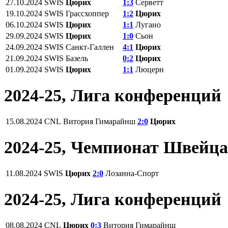
27.10.2024
SWIS
Цюрих
1:3
Серветт
19.10.2024
SWIS
Грассхоппер
1:2
Цюрих
06.10.2024
SWIS
Цюрих
1:1
Лугано
29.09.2024
SWIS
Цюрих
1:0
Сьон
24.09.2024
SWIS
Санкт-Галлен
4:1
Цюрих
21.09.2024
SWIS
Базель
0:2
Цюрих
01.09.2024
SWIS
Цюрих
1:1
Люцерн
2024-25, Лига конференций
15.08.2024
CNL
Витория Гимарайнш
2:0
Цюрих
2024-25, Чемпионат Швейц
11.08.2024
SWIS
Цюрих
2:0
Лозанна-Спорт
2024-25, Лига конференций
08.08.2024
CNL
Цюрих
0:3
Витория Гимарайнш