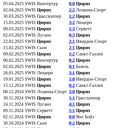
05.04.2025
SWIS
Винтертур
0:0
Цюрих
02.04.2025
SWIS
Цюрих
2:2
Лозанна-Спорт
30.03.2025
SWIS
Грассхоппер
1:2
Цюрих
15.03.2025
SWIS
Цюрих
3:2
Люцерн
09.03.2025
SWIS
Цюрих
1:3
Серветт
02.03.2025
SWIS
Лугано
0:3
Цюрих
22.02.2025
SWIS
Цюрих
2:1
Ивердон-Спорт
15.02.2025
SWIS
Сьон
2:1
Цюрих
09.02.2025
SWIS
Цюрих
1:2
Санкт-Галлен
06.02.2025
SWIS
Винтертур
0:2
Цюрих
02.02.2025
SWIS
Цюрих
0:1
Базель
26.01.2025
SWIS
Люцерн
3:1
Цюрих
19.01.2025
SWIS
Цюрих
1:0
Ивердон-Спорт
15.12.2024
SWIS
Цюрих
0:2
Санкт-Галлен
08.12.2024
SWIS
Лозанна-Спорт
3:0
Цюрих
30.11.2024
SWIS
Цюрих
1:1
Грассхоппер
24.11.2024
SWIS
Лугано
4:1
Цюрих
09.11.2024
SWIS
Серветт
1:1
Цюрих
02.11.2024
SWIS
Цюрих
0:0
Янг Бойз
30.10.2024
SWIS
Сьон
0:2
Цюрих