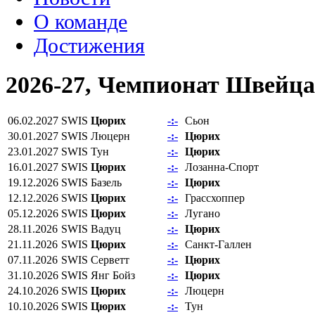
О команде
Достижения
2026-27, Чемпионат Швейц
06.02.2027
SWIS
Цюрих
-:-
Сьон
30.01.2027
SWIS
Люцерн
-:-
Цюрих
23.01.2027
SWIS
Тун
-:-
Цюрих
16.01.2027
SWIS
Цюрих
-:-
Лозанна-Спорт
19.12.2026
SWIS
Базель
-:-
Цюрих
12.12.2026
SWIS
Цюрих
-:-
Грассхоппер
05.12.2026
SWIS
Цюрих
-:-
Лугано
28.11.2026
SWIS
Вадуц
-:-
Цюрих
21.11.2026
SWIS
Цюрих
-:-
Санкт-Галлен
07.11.2026
SWIS
Серветт
-:-
Цюрих
31.10.2026
SWIS
Янг Бойз
-:-
Цюрих
24.10.2026
SWIS
Цюрих
-:-
Люцерн
10.10.2026
SWIS
Цюрих
-:-
Тун