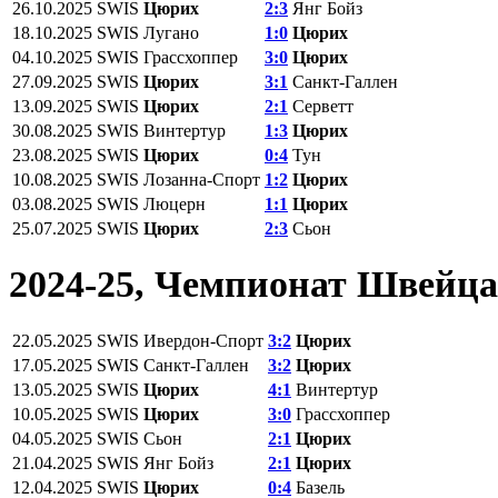
26.10.2025
SWIS
Цюрих
2:3
Янг Бойз
18.10.2025
SWIS
Лугано
1:0
Цюрих
04.10.2025
SWIS
Грассхоппер
3:0
Цюрих
27.09.2025
SWIS
Цюрих
3:1
Санкт-Галлен
13.09.2025
SWIS
Цюрих
2:1
Серветт
30.08.2025
SWIS
Винтертур
1:3
Цюрих
23.08.2025
SWIS
Цюрих
0:4
Тун
10.08.2025
SWIS
Лозанна-Спорт
1:2
Цюрих
03.08.2025
SWIS
Люцерн
1:1
Цюрих
25.07.2025
SWIS
Цюрих
2:3
Сьон
2024-25, Чемпионат Швейц
22.05.2025
SWIS
Ивердон-Спорт
3:2
Цюрих
17.05.2025
SWIS
Санкт-Галлен
3:2
Цюрих
13.05.2025
SWIS
Цюрих
4:1
Винтертур
10.05.2025
SWIS
Цюрих
3:0
Грассхоппер
04.05.2025
SWIS
Сьон
2:1
Цюрих
21.04.2025
SWIS
Янг Бойз
2:1
Цюрих
12.04.2025
SWIS
Цюрих
0:4
Базель