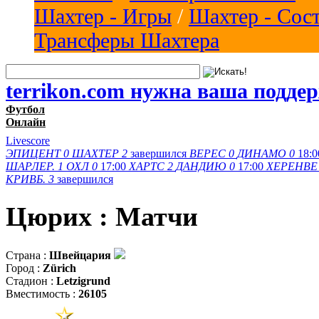
Шахтер - Игры
/
Шахтер - Сос
Трансферы Шахтера
terrikon.com нужна ваша подде
Футбол
Онлайн
Livescore
ЭПИЦЕНТ
0
ШАХТЕР
2
завершился
ВЕРЕС
0
ДИНАМО
0
18:0
ШАРЛЕР.
1
ОХЛ
0
17:00
ХАРТС
2
ДАНДИЮ
0
17:00
ХЕРЕНВЕ
КРИВБ.
3
завершился
Цюрих : Матчи
Страна :
Швейцария
Город :
Zürich
Стадион :
Letzigrund
Вместимость :
26105