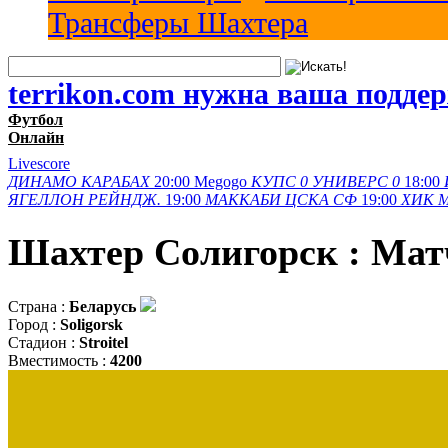
Трансферы Шахтера
terrikon.com нужна ваша подде
Футбол
Онлайн
Livescore
ДИНАМО
КАРАБАХ
20:00
Megogo
КУПС
0
УНИВЕРС
0
18:00
ЯГЕЛЛОН
РЕЙНДЖ.
19:00
МАККАБИ
ЦСКА СФ
19:00
ХИК
Шахтер Солигорск : Мат
Страна :
Беларусь
Город :
Soligorsk
Стадион :
Stroitel
Вместимость :
4200