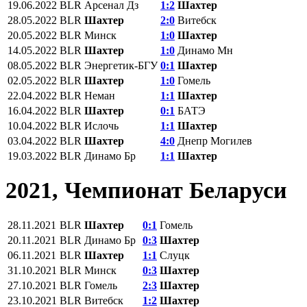
19.06.2022
BLR
Арсенал Дз
1:2
Шахтер
28.05.2022
BLR
Шахтер
2:0
Витебск
20.05.2022
BLR
Минск
1:0
Шахтер
14.05.2022
BLR
Шахтер
1:0
Динамо Мн
08.05.2022
BLR
Энергетик-БГУ
0:1
Шахтер
02.05.2022
BLR
Шахтер
1:0
Гомель
22.04.2022
BLR
Неман
1:1
Шахтер
16.04.2022
BLR
Шахтер
0:1
БАТЭ
10.04.2022
BLR
Ислочь
1:1
Шахтер
03.04.2022
BLR
Шахтер
4:0
Днепр Могилев
19.03.2022
BLR
Динамо Бр
1:1
Шахтер
2021, Чемпионат Беларуси
28.11.2021
BLR
Шахтер
0:1
Гомель
20.11.2021
BLR
Динамо Бр
0:3
Шахтер
06.11.2021
BLR
Шахтер
1:1
Слуцк
31.10.2021
BLR
Минск
0:3
Шахтер
27.10.2021
BLR
Гомель
2:3
Шахтер
23.10.2021
BLR
Витебск
1:2
Шахтер