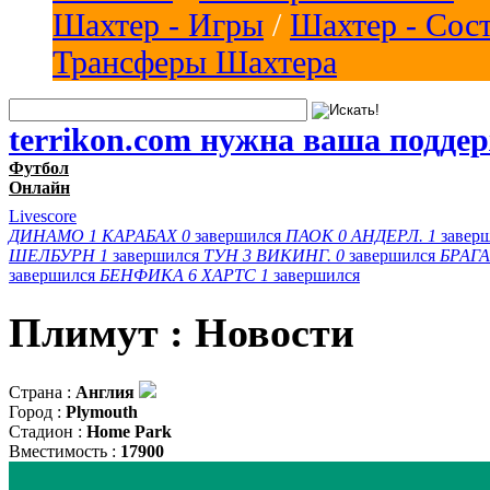
Шахтер - Игры
/
Шахтер - Сос
Трансферы Шахтера
terrikon.com нужна ваша подде
Футбол
Онлайн
Livescore
ДИНАМО
1
КАРАБАХ
0
завершился
ПАОК
0
АНДЕРЛ.
1
завер
ШЕЛБУРН
1
завершился
ТУН
3
ВИКИНГ.
0
завершился
БРАГА
завершился
БЕНФИКА
6
ХАРТС
1
завершился
Плимут : Новости
Страна :
Англия
Город :
Plymouth
Стадион :
Home Park
Вместимость :
17900