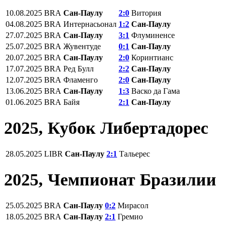
10.08.2025
BRA
Сан-Паулу
2:0
Витория
04.08.2025
BRA
Интернасьонал
1:2
Сан-Паулу
27.07.2025
BRA
Сан-Паулу
3:1
Флуминенсе
25.07.2025
BRA
Жувентуде
0:1
Сан-Паулу
20.07.2025
BRA
Сан-Паулу
2:0
Коринтианс
17.07.2025
BRA
Ред Булл
2:2
Сан-Паулу
12.07.2025
BRA
Фламенго
2:0
Сан-Паулу
13.06.2025
BRA
Сан-Паулу
1:3
Васко да Гама
01.06.2025
BRA
Байя
2:1
Сан-Паулу
2025, Кубок Либертадорес
28.05.2025
LIBR
Сан-Паулу
2:1
Тальерес
2025, Чемпионат Бразилии
25.05.2025
BRA
Сан-Паулу
0:2
Мирасол
18.05.2025
BRA
Сан-Паулу
2:1
Гремио