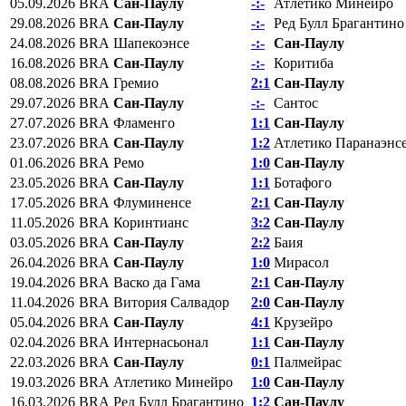
05.09.2026
BRA
Сан-Паулу
-:-
Атлетико Минейро
29.08.2026
BRA
Сан-Паулу
-:-
Ред Булл Брагантино
24.08.2026
BRA
Шапекоэнсе
-:-
Сан-Паулу
16.08.2026
BRA
Сан-Паулу
-:-
Коритиба
08.08.2026
BRA
Гремио
2:1
Сан-Паулу
29.07.2026
BRA
Сан-Паулу
-:-
Сантос
27.07.2026
BRA
Фламенго
1:1
Сан-Паулу
23.07.2026
BRA
Сан-Паулу
1:2
Атлетико Паранаэнс
01.06.2026
BRA
Ремо
1:0
Сан-Паулу
23.05.2026
BRA
Сан-Паулу
1:1
Ботафого
17.05.2026
BRA
Флуминенсе
2:1
Сан-Паулу
11.05.2026
BRA
Коринтианс
3:2
Сан-Паулу
03.05.2026
BRA
Сан-Паулу
2:2
Баия
26.04.2026
BRA
Сан-Паулу
1:0
Мирасол
19.04.2026
BRA
Васко да Гама
2:1
Сан-Паулу
11.04.2026
BRA
Витория Салвадор
2:0
Сан-Паулу
05.04.2026
BRA
Сан-Паулу
4:1
Крузейро
02.04.2026
BRA
Интернасьонал
1:1
Сан-Паулу
22.03.2026
BRA
Сан-Паулу
0:1
Палмейрас
19.03.2026
BRA
Атлетико Минейро
1:0
Сан-Паулу
16.03.2026
BRA
Ред Булл Брагантино
1:2
Сан-Паулу