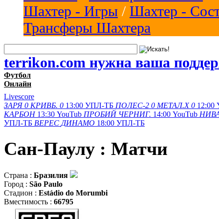
Шахтер - Игры
/
Шахтер - Сос
Трансферы Шахтера
terrikon.com нужна ваша подде
Футбол
Онлайн
Livescore
ЗАРЯ
0
КРИВБ.
0
13:00
УПЛ-ТБ
ПОЛЕС-2
0
МЕТАЛ.Х
0
12:00
КАРБОН
13:30
YouTub
ПРОБИЙ
ЧЕРНИГ.
14:00
YouTub
НИВА
УПЛ-ТБ
ВЕРЕС
ДИНАМО
18:00
УПЛ-ТБ
Сан-Паулу : Матчи
Страна :
Бразилия
Город :
São Paulo
Стадион :
Estádio do Morumbi
Вместимость :
66795