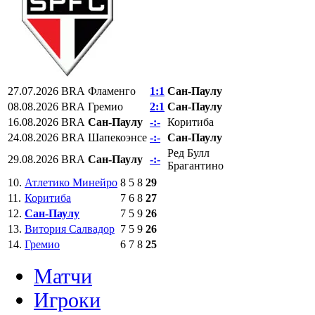
27.07.2026
BRA
Фламенго
1:1
Сан-Паулу
08.08.2026
BRA
Гремио
2:1
Сан-Паулу
16.08.2026
BRA
Сан-Паулу
-:-
Коритиба
24.08.2026
BRA
Шапекоэнсе
-:-
Сан-Паулу
Ред Булл
29.08.2026
BRA
Сан-Паулу
-:-
Брагантино
10.
Атлетико Минейро
8
5
8
29
11.
Коритиба
7
6
8
27
12.
Сан-Паулу
7
5
9
26
13.
Витория Салвадор
7
5
9
26
14.
Гремио
6
7
8
25
Матчи
Игроки