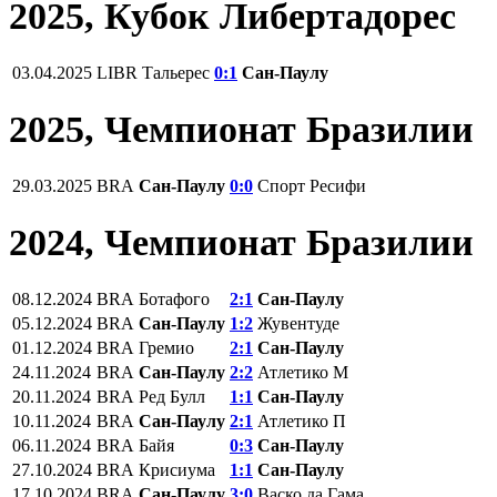
2025, Кубок Либертадорес
03.04.2025
LIBR
Тальерес
0:1
Сан-Паулу
2025, Чемпионат Бразилии
29.03.2025
BRA
Сан-Паулу
0:0
Спорт Ресифи
2024, Чемпионат Бразилии
08.12.2024
BRA
Ботафого
2:1
Сан-Паулу
05.12.2024
BRA
Сан-Паулу
1:2
Жувентуде
01.12.2024
BRA
Гремио
2:1
Сан-Паулу
24.11.2024
BRA
Сан-Паулу
2:2
Атлетико М
20.11.2024
BRA
Ред Булл
1:1
Сан-Паулу
10.11.2024
BRA
Сан-Паулу
2:1
Атлетико П
06.11.2024
BRA
Байя
0:3
Сан-Паулу
27.10.2024
BRA
Крисиума
1:1
Сан-Паулу
17.10.2024
BRA
Сан-Паулу
3:0
Васко да Гама