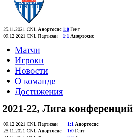
25.11.2021
СNL
Анортосис
1:0
Гент
09.12.2021
СNL
Партизан
1:1
Анортосис
Матчи
Игроки
Новости
О команде
Достижения
2021-22, Лига конференций
09.12.2021
СNL
Партизан
1:1
Анортосис
25.11.2021
СNL
Анортосис
1:0
Гент