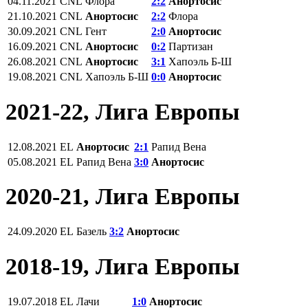
04.11.2021
СNL
Флора
2:2
Анортосис
21.10.2021
СNL
Анортосис
2:2
Флора
30.09.2021
СNL
Гент
2:0
Анортосис
16.09.2021
СNL
Анортосис
0:2
Партизан
26.08.2021
СNL
Анортосис
3:1
Хапоэль Б-Ш
19.08.2021
СNL
Хапоэль Б-Ш
0:0
Анортосис
2021-22, Лига Европы
12.08.2021
EL
Анортосис
2:1
Рапид Вена
05.08.2021
EL
Рапид Вена
3:0
Анортосис
2020-21, Лига Европы
24.09.2020
EL
Базель
3:2
Анортосис
2018-19, Лига Европы
19.07.2018
EL
Лачи
1:0
Анортосис