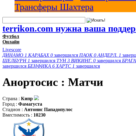
Трансферы Шахтера
terrikon.com нужна ваша подде
Футбол
Онлайн
Livescore
ДИНАМО
1
КАРАБАХ
0
завершился
ПАОК
0
АНДЕРЛ.
1
завер
ШЕЛБУРН
1
завершился
ТУН
3
ВИКИНГ.
0
завершился
БРАГА
завершился
БЕНФИКА
6
ХАРТС
1
завершился
Анортосис : Матчи
Страна :
Кипр
Город :
Фамагуста
Стадион :
Антонис Пападопулос
Вместимость :
10230