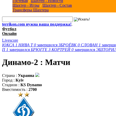
Гостевая
/
Шахтер - Новости
Шахтер - Игры
/
Шахтер - Состав
Трансферы Шахтера
terrikon.com нужна ваша поддержка!
.
Футбол
Онлайн
Livescore
ЮКСА
1
НИВА Т
0
завершился
ЗБРОЁВК
0
СЛОВАН
1
заверш
П
1
завершился
БРЮГГЕ
3
КОРТРЕЙ
0
завершился
ЭШТОРИ
Динамо-2 : Матчи
Страна :
Украина
Город :
Kyiv
Стадион :
KS Dynamo
Вместимость :
2700