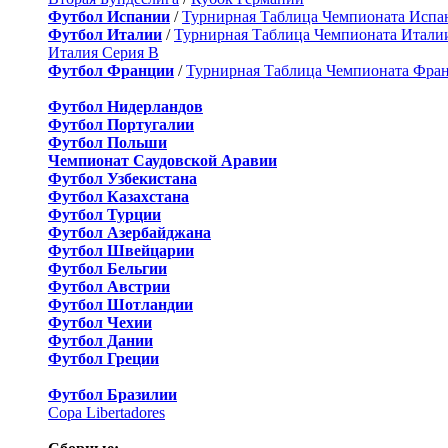
Футбол Испании
/
Турнирная Таблица Чемпионата Испа
Футбол Италии
/
Турнирная Таблица Чемпионата Итали
Италия Серия B
Футбол Франции
/
Турнирная Таблица Чемпионата Фра
Футбол Нидерландов
Футбол Португалии
Футбол Польши
Чемпионат Саудовской Аравии
Футбол Узбекистана
Футбол Казахстана
Футбол Турции
Футбол Азербайджана
Футбол Швейцарии
Футбол Бельгии
Футбол Австрии
Футбол Шотландии
Футбол Чехии
Футбол Дании
Футбол Греции
Футбол Бразилии
Copa Libertadores