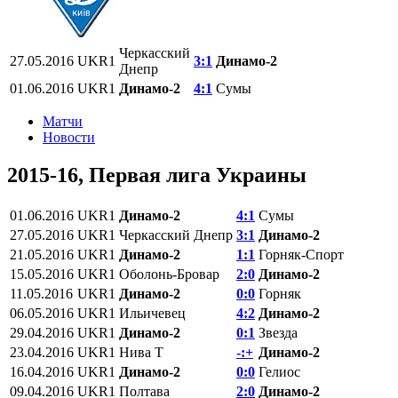
Черкасский
27.05.2016
UKR1
3:1
Динамо-2
Днепр
01.06.2016
UKR1
Динамо-2
4:1
Сумы
Матчи
Новости
2015-16, Первая лига Украины
01.06.2016
UKR1
Динамо-2
4:1
Сумы
27.05.2016
UKR1
Черкасский Днепр
3:1
Динамо-2
21.05.2016
UKR1
Динамо-2
1:1
Горняк-Спорт
15.05.2016
UKR1
Оболонь-Бровар
2:0
Динамо-2
11.05.2016
UKR1
Динамо-2
0:0
Горняк
06.05.2016
UKR1
Ильичевец
4:2
Динамо-2
29.04.2016
UKR1
Динамо-2
0:1
Звезда
23.04.2016
UKR1
Нива Т
-:+
Динамо-2
16.04.2016
UKR1
Динамо-2
0:0
Гелиос
09.04.2016
UKR1
Полтава
2:0
Динамо-2