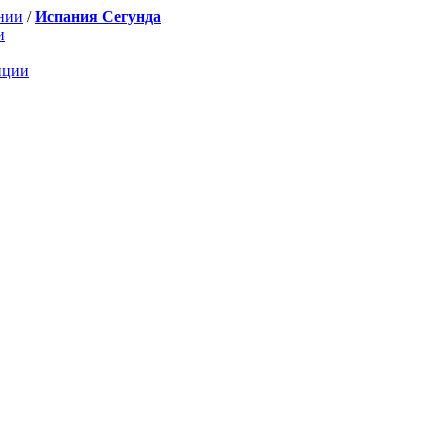
нии
/
Испания Сегунда
и
нции