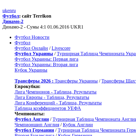
uk
en
ru
Футбол
: сайт Terrikon
Динамо-2
Динамо-2 - Сумы 4:1 01.06.2016 UKR1
Футбол Новости
Футбол
Футбол Онлайн
/
Livescore
Футбол Украины
/
Турнирная Таблица Чемпионата Укр
Футбол Украины: Первая лига
Футбол Украины: Вторая лига
Кубок Украины
Трансферы 2026 :
Трансферы Украины
/
Трансферы Шах
Еврокубки:
Лига Чемпионов - Таблица, Результаты
Лига Европы - Таблица, Результаты
Лига Конференций - Таблица, Результаты
Таблица коэффициентов УЕФА
Чемпионаты:
Футбол Англии
/
Турнирная Таблица Чемпионата Англи
Чемпионшип Англия
/
Кубок Англии
Футбол Германии
/
Турнирная Таблица Чемпионата Гер
Вторая Бундеслига
/
Кубок Германии