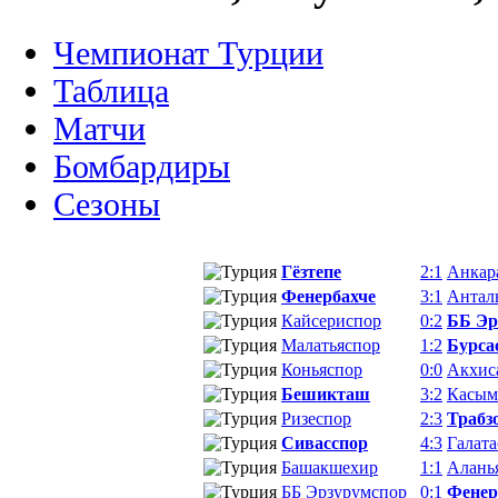
Чемпионат Турции
Таблица
Матчи
Бомбардиры
Сезоны
Гёзтепе
2:1
Анкар
Фенербахче
3:1
Антал
Кайсериспор
0:2
ББ Эр
Малатьяспор
1:2
Бурса
Коньяспор
0:0
Акхис
Бешикташ
3:2
Касым
Ризеспор
2:3
Трабз
Сивасспор
4:3
Галата
Башакшехир
1:1
Алань
ББ Эрзурумспор
0:1
Фенер