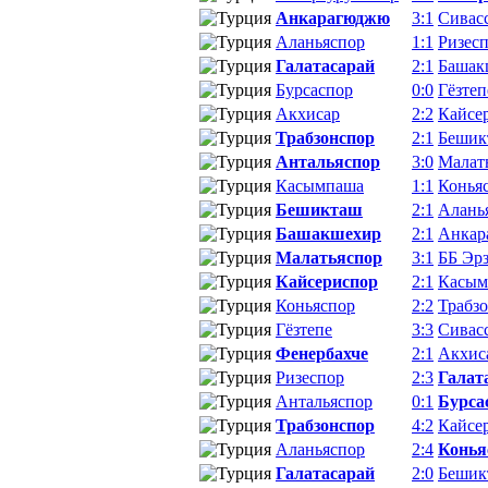
Анкарагюджю
3:1
Сивас
Аланьяспор
1:1
Ризес
Галатасарай
2:1
Башак
Бурсаспор
0:0
Гёзтеп
Акхисар
2:2
Кайсе
Трабзонспор
2:1
Бешик
Антальяспор
3:0
Малат
Касымпаша
1:1
Конья
Бешикташ
2:1
Алань
Башакшехир
2:1
Анкар
Малатьяспор
3:1
ББ Эр
Кайсериспор
2:1
Касым
Коньяспор
2:2
Трабз
Гёзтепе
3:3
Сивас
Фенербахче
2:1
Акхис
Ризеспор
2:3
Галат
Антальяспор
0:1
Бурса
Трабзонспор
4:2
Кайсе
Аланьяспор
2:4
Конья
Галатасарай
2:0
Бешик