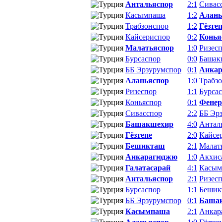
Антальяспор
2:1
Сивас
Касымпаша
1:2
Алань
Трабзонспор
1:2
Гёзте
Кайсериспор
0:2
Конья
Малатьяспор
1:0
Ризес
Бурсаспор
0:0
Башак
ББ Эрзурумспор
0:1
Анка
Аланьяспор
1:0
Трабз
Ризеспор
1:1
Бурса
Коньяспор
0:1
Фенер
Сивасспор
2:2
ББ Эр
Башакшехир
4:0
Антал
Гёзтепе
2:0
Кайсе
Бешикташ
2:1
Малат
Анкарагюджю
1:0
Акхис
Галатасарай
4:1
Касым
Антальяспор
2:1
Ризес
Бурсаспор
1:1
Бешик
ББ Эрзурумспор
0:1
Баша
Касымпаша
2:1
Анкар