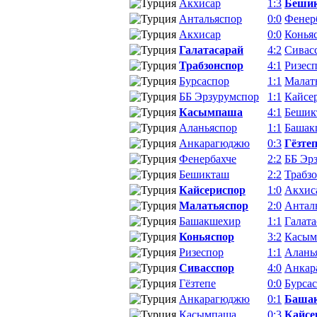
Акхисар
1:3
Беши
Антальяспор
0:0
Фенер
Акхисар
0:0
Конья
Галатасарай
4:2
Сивас
Трабзонспор
4:1
Ризес
Бурсаспор
1:1
Малат
ББ Эрзурумспор
1:1
Кайсе
Касымпаша
4:1
Бешик
Аланьяспор
1:1
Башак
Анкарагюджю
0:3
Гёзте
Фенербахче
2:2
ББ Эр
Бешикташ
2:2
Трабз
Кайсериспор
1:0
Акхис
Малатьяспор
2:0
Антал
Башакшехир
1:1
Галата
Коньяспор
3:2
Касым
Ризеспор
1:1
Алань
Сивасспор
4:0
Анкар
Гёзтепе
0:0
Бурса
Анкарагюджю
0:1
Баша
Касымпаша
0:3
Кайсе