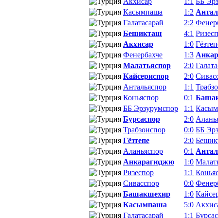
Акхисар
1:1
ББ Эр
Касымпаша
1:2
Антал
Галатасарай
2:2
Фенер
Бешикташ
4:1
Ризес
Акхисар
1:0
Гёзтеп
Фенербахче
1:3
Анка
Малатьяспор
2:0
Галата
Кайсериспор
2:0
Сивас
Антальяспор
1:1
Трабз
Коньяспор
0:1
Баша
ББ Эрзурумспор
1:1
Касым
Бурсаспор
2:0
Алань
Трабзонспор
0:0
ББ Эр
Гёзтепе
2:0
Бешик
Аланьяспор
0:1
Антал
Анкарагюджю
1:0
Малат
Ризеспор
1:1
Конья
Сивасспор
0:0
Фенер
Башакшехир
1:0
Кайсе
Касымпаша
5:0
Акхис
Галатасарай
1:1
Бурса