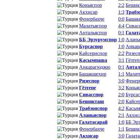
Коньяспор
2:2
Бешик
Акхисар
1:3
Трабз
Фенербахче
0:0
Башак
Малатьяспор
4:4
Сивас
Антальяспор
0:1
Галат
ББ Эрзурумспор
1:0
Алань
Бурсаспор
1:0
Анкар
Кайсериспор
2:2
Ризес
Касымпаша
3:1
Гёзтеп
Анкарагюджю
0:1
Антал
Башакшехир
1:1
Малат
Ризеспор
3:0
Фенер
Гёзтепе
3:2
Конья
Сивасспор
2:0
Бурса
Бешикташ
2:0
Кайсе
Трабзонспор
4:2
Касым
Аланьяспор
2:1
Акхис
Галатасарай
1:0
ББ Эр
Фенербахче
1:1
Бешик
Акхисар
3:0
Галата