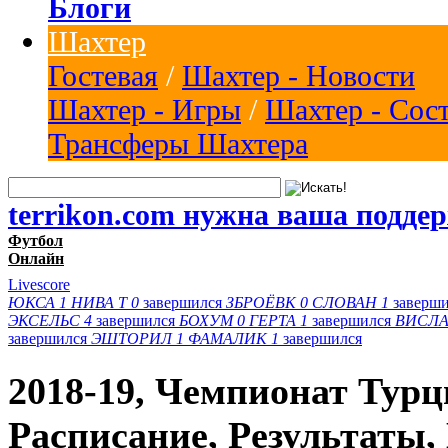
Блоги
Шахтер
Гостевая
/
Шахтер - Новости
Шахтер - Игры
/
Шахтер - Сос
Трансферы Шахтера
terrikon.com нужна ваша подде
Футбол
Онлайн
Livescore
ЮКСА
1
НИВА Т
0
завершился
ЗБРОЁВК
0
СЛОВАН
1
заверш
ЭКСЕЛЬС
4
завершился
БОХУМ
0
ГЕРТА
1
завершился
ВИСЛА
завершился
ЭШТОРИЛ
1
ФАМАЛИК
1
завершился
2018-19, Чемпионат Турц
Расписание, Результаты,