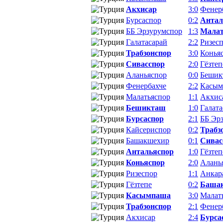
Акхисар
3:0
Фенер
Бурсаспор
0:2
Антал
ББ Эрзурумспор
1:3
Малат
Галатасарай
2:2
Ризес
Трабзонспор
3:0
Конья
Сивасспор
2:0
Гёзтеп
Аланьяспор
0:0
Бешик
Фенербахче
2:2
Касым
Малатьяспор
1:1
Акхис
Бешикташ
1:0
Галата
Бурсаспор
2:1
ББ Эр
Кайсериспор
0:2
Трабз
Башакшехир
0:1
Сивас
Антальяспор
1:0
Гёзтеп
Коньяспор
2:0
Алань
Ризеспор
1:1
Анкар
Гёзтепе
0:2
Баша
Касымпаша
3:0
Малат
Трабзонспор
2:1
Фенер
Акхисар
2:4
Бурса