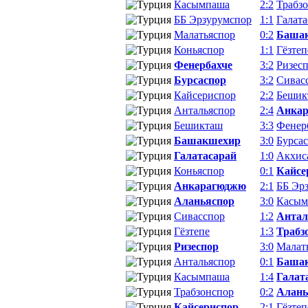
Касымпаша
2:2
Трабз
ББ Эрзурумспор
1:1
Галата
Малатьяспор
0:2
Баша
Коньяспор
1:1
Гёзтеп
Фенербахче
3:2
Ризес
Бурсаспор
3:2
Сивас
Кайсериспор
2:2
Бешик
Антальяспор
2:4
Анка
Бешикташ
3:3
Фенер
Башакшехир
3:0
Бурса
Галатасарай
1:0
Акхис
Коньяспор
0:1
Кайсе
Анкарагюджю
2:1
ББ Эр
Аланьяспор
3:0
Касым
Сивасспор
1:2
Антал
Гёзтепе
1:3
Трабз
Ризеспор
3:0
Малат
Антальяспор
0:1
Баша
Касымпаша
1:4
Галат
Трабзонспор
0:2
Алань
Кайсериспор
2:1
Гёзтеп