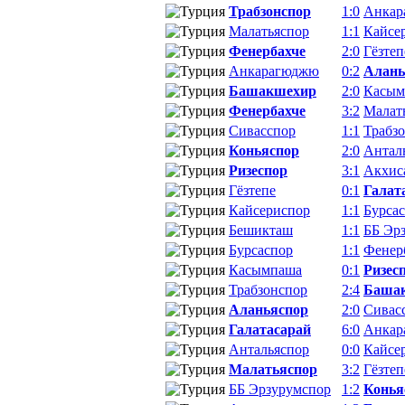
Трабзонспор
1:0
Анкар
Малатьяспор
1:1
Кайсе
Фенербахче
2:0
Гёзтеп
Анкарагюджю
0:2
Алань
Башакшехир
2:0
Касым
Фенербахче
3:2
Малат
Сивасспор
1:1
Трабз
Коньяспор
2:0
Антал
Ризеспор
3:1
Акхис
Гёзтепе
0:1
Галат
Кайсериспор
1:1
Бурса
Бешикташ
1:1
ББ Эр
Бурсаспор
1:1
Фенер
Касымпаша
0:1
Ризес
Трабзонспор
2:4
Баша
Аланьяспор
2:0
Сивас
Галатасарай
6:0
Анкар
Антальяспор
0:0
Кайсе
Малатьяспор
3:2
Гёзтеп
ББ Эрзурумспор
1:2
Конья