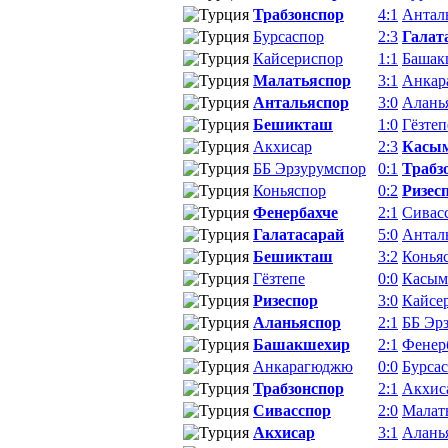
Трабзонспор
4:1
Антал
Бурсаспор
2:3
Галат
Кайсериспор
1:1
Башак
Малатьяспор
3:1
Анкар
Антальяспор
3:0
Алань
Бешикташ
1:0
Гёзтеп
Акхисар
2:3
Касы
ББ Эрзурумспор
0:1
Трабз
Коньяспор
0:2
Ризес
Фенербахче
2:1
Сивас
Галатасарай
5:0
Антал
Бешикташ
3:2
Конья
Гёзтепе
0:0
Касым
Ризеспор
3:0
Кайсе
Аланьяспор
2:1
ББ Эр
Башакшехир
2:1
Фенер
Анкарагюджю
0:0
Бурса
Трабзонспор
2:1
Акхис
Сивасспор
2:0
Малат
Акхисар
3:1
Алань