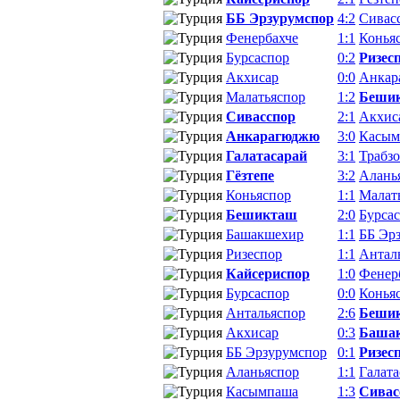
ББ Эрзурумспор
4:2
Сивас
Фенербахче
1:1
Конья
Бурсаспор
0:2
Ризес
Акхисар
0:0
Анкар
Малатьяспор
1:2
Беши
Сивасспор
2:1
Акхис
Анкарагюджю
3:0
Касым
Галатасарай
3:1
Трабз
Гёзтепе
3:2
Алань
Коньяспор
1:1
Малат
Бешикташ
2:0
Бурса
Башакшехир
1:1
ББ Эр
Ризеспор
1:1
Антал
Кайсериспор
1:0
Фенер
Бурсаспор
0:0
Конья
Антальяспор
2:6
Беши
Акхисар
0:3
Баша
ББ Эрзурумспор
0:1
Ризес
Аланьяспор
1:1
Галата
Касымпаша
1:3
Сивас