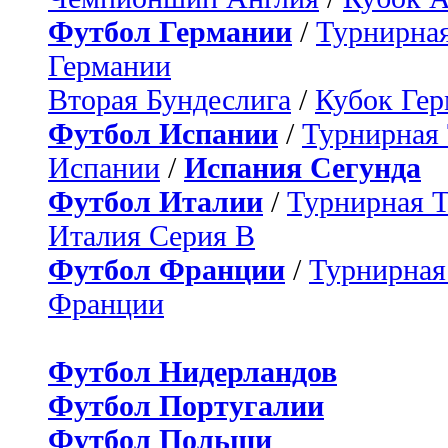
Футбол Германии
/
Турнирная
Германии
Вторая Бундеслига
/
Кубок Ге
Футбол Испании
/
Турнирная
Испании
/
Испания Сегунда
Футбол Италии
/
Турнирная 
Италия Серия B
Футбол Франции
/
Турнирная
Франции
Футбол Нидерландов
Футбол Португалии
Футбол Польши