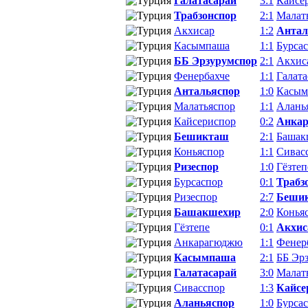
Галатасарай
3:1
Кайсе
Трабзонспор
2:1
Малат
Акхисар
1:2
Антал
Касымпаша
1:1
Бурса
ББ Эрзурумспор
2:1
Акхис
Фенербахче
1:1
Галата
Антальяспор
1:0
Касым
Малатьяспор
1:1
Алань
Кайсериспор
0:2
Анка
Бешикташ
2:1
Башак
Коньяспор
1:1
Сивас
Ризеспор
1:0
Гёзтеп
Бурсаспор
0:1
Трабз
Ризеспор
2:7
Беши
Башакшехир
2:0
Конья
Гёзтепе
0:1
Акхис
Анкарагюджю
1:1
Фенер
Касымпаша
2:1
ББ Эр
Галатасарай
3:0
Малат
Сивасспор
1:3
Кайсе
Аланьяспор
1:0
Бурса