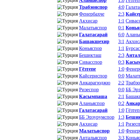
Аланьяспор
1:0
Гёзтеп
Трабзонспор
4:0
Галата
Фенербахче
2:3
Кайсе
Акхисар
1:1
Сивас
Малатьяспор
0:1
Конья
Галатасарай
6:0
Алань
Башакшехир
3:1
Акхис
Коньяспор
1:1
Бурса
Бешикташ
2:3
Антал
Сивасспор
0:3
Касы
Гёзтепе
1:0
Фенер
Кайсериспор
0:0
Малат
Анкарагюджю
2:2
Трабз
Ризеспор
0:0
ББ Эр
Касымпаша
2:1
Башак
Аланьяспор
0:2
Анка
Галатасарай
1:0
Гёзтеп
ББ Эрзурумспор
1:3
Беши
Акхисар
1:1
Ризес
Малатьяспор
1:0
Фенер
Антальяспор
3:3
Конья