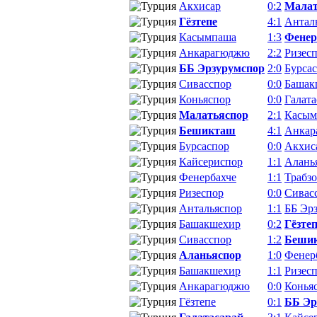
Акхисар
0:2
Малат
Гёзтепе
4:1
Антал
Касымпаша
1:3
Фенер
Анкарагюджю
2:2
Ризес
ББ Эрзурумспор
2:0
Бурса
Сивасспор
0:0
Башак
Коньяспор
0:0
Галата
Малатьяспор
2:1
Касым
Бешикташ
4:1
Анкар
Бурсаспор
0:0
Акхис
Кайсериспор
1:1
Алань
Фенербахче
1:1
Трабз
Ризеспор
0:0
Сивас
Антальяспор
1:1
ББ Эр
Башакшехир
0:2
Гёзте
Сивасспор
1:2
Беши
Аланьяспор
1:0
Фенер
Башакшехир
1:1
Ризес
Анкарагюджю
0:0
Конья
Гёзтепе
0:1
ББ Эр