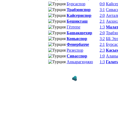
Бурсаспор
0:0
Кайсе
Трабзонспор
3:1
Сивас
Кайсериспор
2:0
Антал
Бешикташ
2:1
Акхис
Гёзтепе
1:3
Малат
Башакшехир
2:0
Трабз
Коньяспор
3:2
ББ Эр
Фенербахче
2:1
Бурса
Ризеспор
2:3
Касы
Сивасспор
1:0
Алань
Анкарагюджю
1:3
Галат