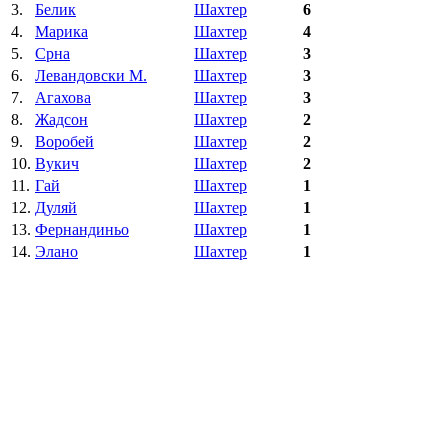
3.
Белик
Шахтер
6
4.
Марика
Шахтер
4
5.
Срна
Шахтер
3
6.
Левандовски М.
Шахтер
3
7.
Агахова
Шахтер
3
8.
Жадсон
Шахтер
2
9.
Воробей
Шахтер
2
10.
Вукич
Шахтер
2
11.
Гай
Шахтер
1
12.
Дуляй
Шахтер
1
13.
Фернандиньо
Шахтер
1
14.
Элано
Шахтер
1