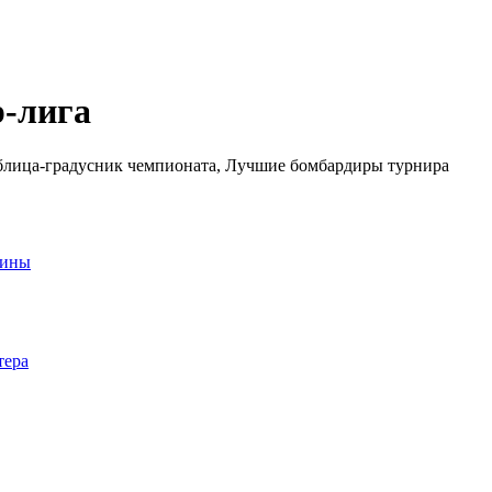
-лига
аблица-градусник чемпионата, Лучшие бомбардиры турнира
аины
тера