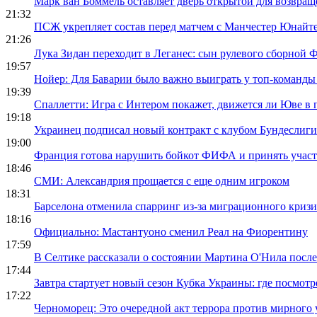
Марк ван Боммель оставляет дверь открытой для возвра
21:32
ПСЖ укрепляет состав перед матчем с Манчестер Юнайт
21:26
Лука Зидан переходит в Леганес: сын рулевого сборной 
19:57
Нойер: Для Баварии было важно выиграть у топ-команд
19:39
Спаллетти: Игра с Интером покажет, движется ли Юве в
19:18
Украинец подписал новый контракт с клубом Бундеслиги
19:00
Франция готова нарушить бойкот ФИФА и принять учас
18:46
СМИ: Александрия прощается с еще одним игроком
18:31
Барселона отменила спарринг из-за миграционного кризи
18:16
Официально: Мастантуоно сменил Реал на Фиорентину
17:59
В Селтике рассказали о состоянии Мартина О'Нила посл
17:44
Завтра стартует новый сезон Кубка Украины: где посмотр
17:22
Черноморец: Это очередной акт террора против мирного 