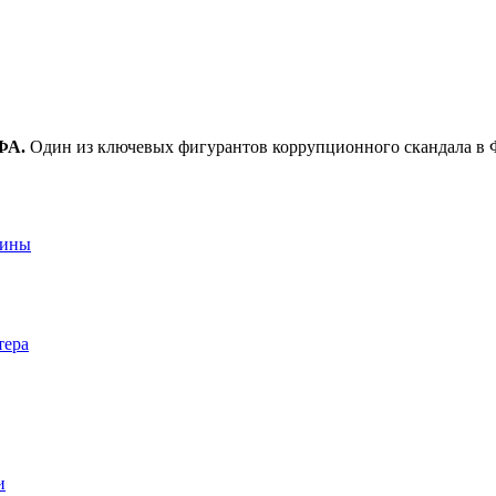
ФА.
Один из ключевых фигурантов коррупционного скандала в Ф
аины
тера
и