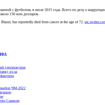
язанной с футболом, в июле 2015 года. Всего по делу о корруп
около 150 млн долларов.
zer, has reportedly died from cancer at the age of 72.
pic.twitter
ФИФА
ий генпрокурор
тавку из-за
нфантино
а выбор ЧМ-2022
овлияло
ое
тво Саркози