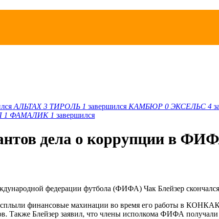
ился
АЛЬТАХ
3
ТИРОЛЬ
1
завершился
КАМБЮР
0
ЭКСЕЛЬС
4
з
Л
1
ФАМАЛИК
1
завершился
антов дела о коррупции в ФИ
дународной федерации футбола (ФИФА) Чак Блейзер скончался в
 всплыли финансовые махинации во время его работы в КОНКАК
ов. Также Блейзер заявил, что члены исполкома ФИФА получали 