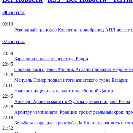
08 августа
00:19
Рекордный трансфер Ковентри: новобранец АПЛ делает 
07 августа
23:58
Барселона в шаге от перехода Родри
23:45
Сорвавшаяся сделка: Фисник Аслани провалил медосмот
23:26
Мануэль Нойер подвел итоги азиатского турне Баварии
23:11
Ньюкасл нацелился на капитана сборной Дании
22:45
Альваро Арбелоа манит в Фулхэм третьего игрока Реала
22:28
Арбитру чемпионата Франции грозит реальный срок: про
22:18
Борьба за форварда: три клуба Ла Лиги включились в гон
21:52