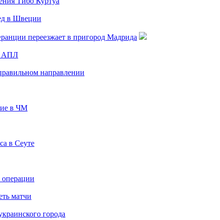
щения Тибо Куртуа
ед в Швеции
Франции переезжает в пригород Мадрида
ы АПЛ
 правильном направлении
тие в ЧМ
са в Сеуте
е операции
еть матчи
украинского города