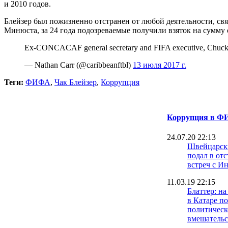
и 2010 годов.
Блейзер был пожизненно отстранен от любой деятельности, св
Минюста, за 24 года подозреваемые получили взяток на сумму 
Ex-CONCACAF general secretary and FIFA executive, Chuck Bla
— Nathan Carr (@caribbeanftbl)
13 июля 2017 г.
Теги:
ФИФА
,
Чак Блейзер
,
Коррупция
Коррупция в 
24.07.20 22:13
Швейцарск
подал в отс
встреч с И
11.03.19 22:15
Блаттер: н
в Катаре п
политическ
вмешательс