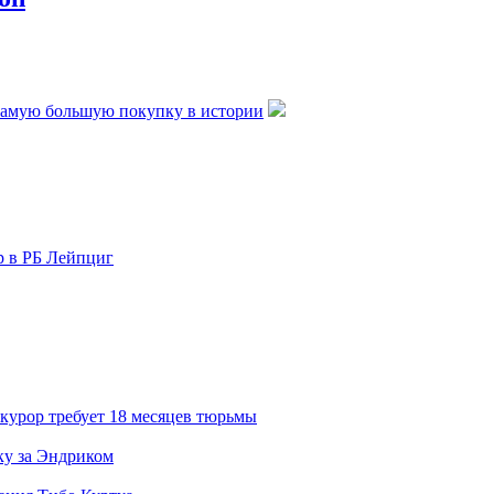
самую большую покупку в истории
р в РБ Лейпциг
курор требует 18 месяцев тюрьмы
ку за Эндриком