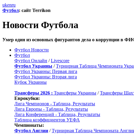
uk
en
ru
Футбол
: сайт Terrikon
Новости Футбола
Умер один из основных фигурантов дела о коррупции в ФИ
Футбол Новости
Футбол
Футбол Онлайн
/
Livescore
Футбол Украины
/
Турнирная Таблица Чемпионата Укр
Футбол Украины: Первая лига
Футбол Украины: Вторая лига
Кубок Украины
Трансферы 2026 :
Трансферы Украины
/
Трансферы Шах
Еврокубки:
Лига Чемпионов - Таблица, Результаты
Лига Европы - Таблица, Результаты
Лига Конференций - Таблица, Результаты
Таблица коэффициентов УЕФА
Чемпионаты:
Футбол Англии
/
Турнирная Таблица Чемпионата Англи