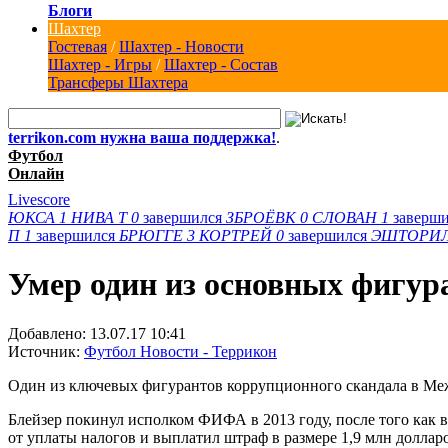
Блоги
Шахтер
Гостевая
/
Шахтер - Новости
Шахтер - Игры
/
Шахтер - Состав
Трансферы Шахтера
terrikon.com нужна ваша поддержка!
.
Футбол
Онлайн
Livescore
ЮКСА
1
НИВА Т
0
завершился
ЗБРОЁВК
0
СЛОВАН
1
заверш
П
1
завершился
БРЮГГЕ
3
КОРТРЕЙ
0
завершился
ЭШТОРИ
Умер один из основных фигур
Добавлено:
13.07.17 10:41
Источник:
Футбол Новости - Террикон
Один из ключевых фигурантов коррупционного скандала в Меж
Блейзер покинул исполком ФИФА в 2013 году, после того как
от уплаты налогов и выплатил штраф в размере 1,9 млн доллар