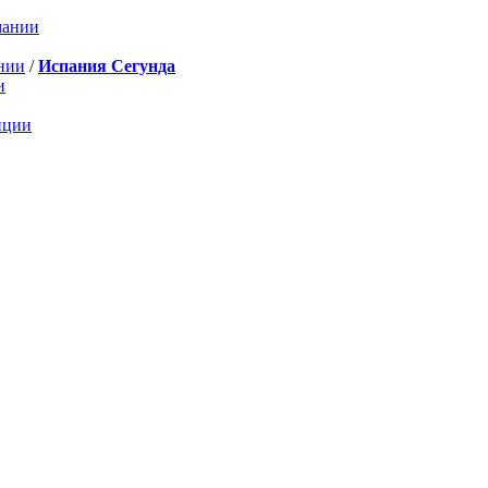
мании
нии
/
Испания Сегунда
и
нции