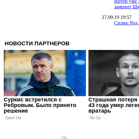
Интер уже з
заменит Ш
27.09.19 19:57
Силва: Рад
появился в
10.09.19 18:24
Игрок Эвер
из-за букме
08.07.19 16:14
Мина надее
Эвертоне