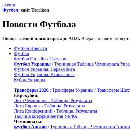
uk
en
ru
Футбол
: сайт Terrikon
Новости Футбола
Онана - самый плохой вратарь АПЛ.
Вчера в первом четверт
Футбол Новости
Футбол
Футбол Онлайн
/
Livescore
Футбол Украины
/
Турнирная Таблица Чемпионата Укр
Футбол Украины: Первая лига
Футбол Украины: Вторая лига
Кубок Украины
Трансферы 2026 :
Трансферы Украины
/
Трансферы Шах
Еврокубки:
Лига Чемпионов - Таблица, Результаты
Лига Европы - Таблица, Результаты
Лига Конференций - Таблица, Результаты
Таблица коэффициентов УЕФА
Чемпионаты:
Футбол Англии
/
Турнирная Таблица Чемпионата Англи