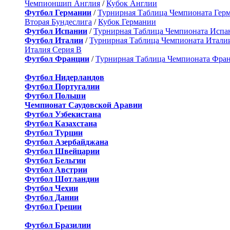
Чемпионшип Англия
/
Кубок Англии
Футбол Германии
/
Турнирная Таблица Чемпионата Гер
Вторая Бундеслига
/
Кубок Германии
Футбол Испании
/
Турнирная Таблица Чемпионата Испа
Футбол Италии
/
Турнирная Таблица Чемпионата Итали
Италия Серия B
Футбол Франции
/
Турнирная Таблица Чемпионата Фра
Футбол Нидерландов
Футбол Португалии
Футбол Польши
Чемпионат Саудовской Аравии
Футбол Узбекистана
Футбол Казахстана
Футбол Турции
Футбол Азербайджана
Футбол Швейцарии
Футбол Бельгии
Футбол Австрии
Футбол Шотландии
Футбол Чехии
Футбол Дании
Футбол Греции
Футбол Бразилии