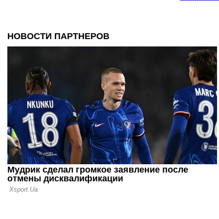
22.05.25 18:59
Бен Фостер
будто плев
Юнайтед
22.05.25 16:25
Ван де Вен:
ворот Тотт
совсем не 
22.05.25 13:01
Суперкубо
Удине