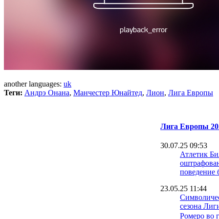
another languages:
uk
Теги:
Андрэ Онана
,
Манчестер Юнайтед
,
Лион
,
Лига Европы
Лига Европы 20
30.07.25 09:53
Атлетик Би
оштрафован
поведение 
23.05.25 11:44
Символичес
сезона Лиг
Ромеро во 