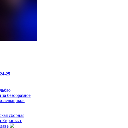
24-25
льбао
 за безобразное
болельщиков
кая сборная
и Европы: с
главе