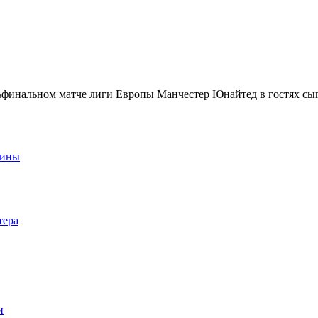
ьфинальном матче лиги Европы Манчестер Юнайтед в гостях сыг
аины
тера
и