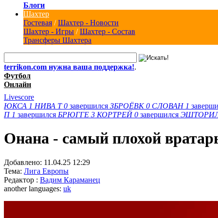
Блоги
Шахтер
Гостевая
/
Шахтер - Новости
Шахтер - Игры
/
Шахтер - Состав
Трансферы Шахтера
terrikon.com нужна ваша поддержка!
.
Футбол
Онлайн
Livescore
ЮКСА
1
НИВА Т
0
завершился
ЗБРОЁВК
0
СЛОВАН
1
заверш
П
1
завершился
БРЮГГЕ
3
КОРТРЕЙ
0
завершился
ЭШТОРИ
Онана - самый плохой врата
Добавлено:
11.04.25 12:29
Тема:
Лига Европы
Редактор :
Вадим Караманец
another languages:
uk