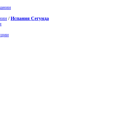
мании
нии
/
Испания Сегунда
и
нции