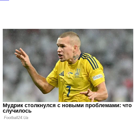
: Гарначо как
ать на Ман
 Земля возле
енхэма была
мягкая
к УЕФА примет