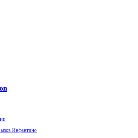
к УЕФА примет
нии
 вызов Инфантино