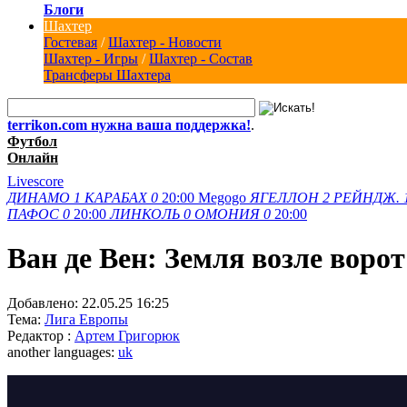
Блоги
Шахтер
Гостевая
/
Шахтер - Новости
Шахтер - Игры
/
Шахтер - Состав
Трансферы Шахтера
terrikon.com нужна ваша поддержка!
.
Футбол
Онлайн
Livescore
ДИНАМО
1
КАРАБАХ
0
20:00
Megogo
ЯГЕЛЛОН
2
РЕЙНДЖ.
ПАФОС
0
20:00
ЛИНКОЛЬ
0
ОМОНИЯ
0
20:00
Ван де Вен: Земля возле воро
Добавлено:
22.05.25 16:25
Тема:
Лига Европы
Редактор :
Артем Григорюк
another languages:
uk