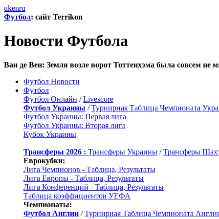
uk
en
ru
Футбол
: сайт Terrikon
Новости Футбола
Ван де Вен: Земля возле ворот Тоттенхэма была совсем не м
Футбол Новости
Футбол
Футбол Онлайн
/
Livescore
Футбол Украины
/
Турнирная Таблица Чемпионата Укр
Футбол Украины: Первая лига
Футбол Украины: Вторая лига
Кубок Украины
Трансферы 2026 :
Трансферы Украины
/
Трансферы Шах
Еврокубки:
Лига Чемпионов - Таблица, Результаты
Лига Европы - Таблица, Результаты
Лига Конференций - Таблица, Результаты
Таблица коэффициентов УЕФА
Чемпионаты:
Футбол Англии
/
Турнирная Таблица Чемпионата Англи