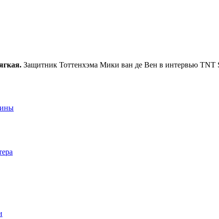
ягкая.
Защитник Тоттенхэма Мики ван де Вен в интервью TNT S
аины
тера
и