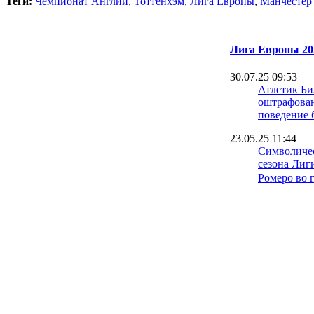
Теги:
Чемпионат Англии
,
Тоттенхэм
,
Лига Европы
,
Манчестер
Лига Европы 20
30.07.25 09:53
Атлетик Би
оштрафован
поведение 
23.05.25 11:44
Символичес
сезона Лиг
Ромеро во 
22.05.25 18:59
Бен Фостер
будто плев
Юнайтед
22.05.25 16:25
Ван де Вен:
ворот Тотт
совсем не 
22.05.25 13:01