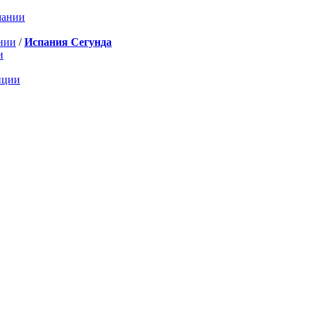
мании
нии
/
Испания Сегунда
и
нции