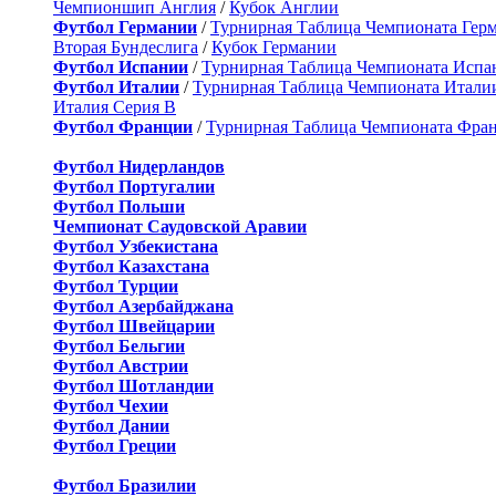
Чемпионшип Англия
/
Кубок Англии
Футбол Германии
/
Турнирная Таблица Чемпионата Гер
Вторая Бундеслига
/
Кубок Германии
Футбол Испании
/
Турнирная Таблица Чемпионата Испа
Футбол Италии
/
Турнирная Таблица Чемпионата Итали
Италия Серия B
Футбол Франции
/
Турнирная Таблица Чемпионата Фра
Футбол Нидерландов
Футбол Португалии
Футбол Польши
Чемпионат Саудовской Аравии
Футбол Узбекистана
Футбол Казахстана
Футбол Турции
Футбол Азербайджана
Футбол Швейцарии
Футбол Бельгии
Футбол Австрии
Футбол Шотландии
Футбол Чехии
Футбол Дании
Футбол Греции
Футбол Бразилии