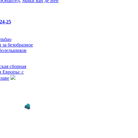
 Юнайтед
,
Мики ван де Вен
24-25
льбао
 за безобразное
болельщиков
кая сборная
и Европы: с
главе
: Гарначо как
ать на Ман
 Земля возле
енхэма была
мягкая