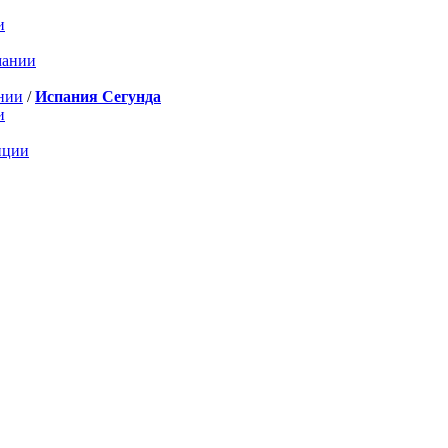
и
мании
нии
/
Испания Сегунда
и
нции