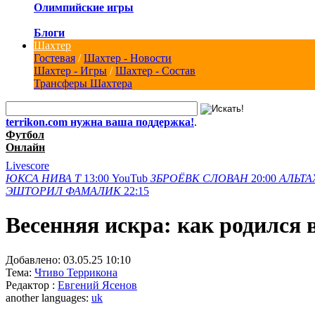
Олимпийские игры
Блоги
Шахтер
Гостевая
/
Шахтер - Новости
Шахтер - Игры
/
Шахтер - Состав
Трансферы Шахтера
terrikon.com нужна ваша поддержка!
.
Футбол
Онлайн
Livescore
ЮКСА
НИВА Т
13:00
YouTub
ЗБРОЁВК
СЛОВАН
20:00
АЛЬТА
ЭШТОРИЛ
ФАМАЛИК
22:15
Весенняя искра: как родился
Добавлено:
03.05.25 10:10
Тема:
Чтиво Террикона
Редактор :
Евгений Ясенов
another languages:
uk