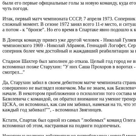
были его первые официальные голы за новую команду, куда его
чуть погодя.
Итак, первый матч чемпионата СССР, 7 апреля 1973. Соперник
сложный момент. В сезоне 1972 занял всего 11-е место, и ситу
а потом - к "бронзе". Но его время в Спартаке явно подошло к
В Донецк команду привез уже другой человек - Николай Гуляев,
чемпионского 1969 - Николай Абрамов, Геннадий Логофет, Се
соперник более чем достойный и жаждавший реабилитации за неу
Стадион Шахтер был заполнен до отказа. Целый год город не ви
вспоминал позже Старухин: "У них Саша Прохоров в воротах - з
смотрел..."
Да, Старухин забил в своем дебютном матче чемпионата страны
совершенно не выглядел новичком. Мы не знаем, как Базилевич
начале. В некотором приближении о психологии того состава м
Базилевича с командой, он обратил внимание на умение тренера
ЦСКА, он вспоминал, как сам им забивал, намекая на то, что э
каждый год забивал!"", - вспоминал Звягинцев.
Кстати, Спартак был одной из самых "любимых" команд Олега П
вспоминал об этом, настраивая на подвиги подопечных.
Некоторые подвиги действительно потребовались: через 9 мину