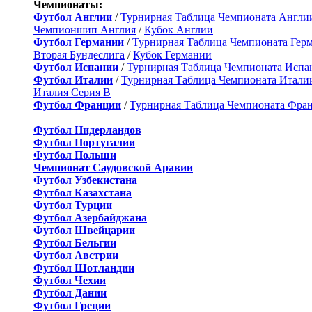
Чемпионаты:
Футбол Англии
/
Турнирная Таблица Чемпионата Англи
Чемпионшип Англия
/
Кубок Англии
Футбол Германии
/
Турнирная Таблица Чемпионата Гер
Вторая Бундеслига
/
Кубок Германии
Футбол Испании
/
Турнирная Таблица Чемпионата Испа
Футбол Италии
/
Турнирная Таблица Чемпионата Итали
Италия Серия B
Футбол Франции
/
Турнирная Таблица Чемпионата Фра
Футбол Нидерландов
Футбол Португалии
Футбол Польши
Чемпионат Саудовской Аравии
Футбол Узбекистана
Футбол Казахстана
Футбол Турции
Футбол Азербайджана
Футбол Швейцарии
Футбол Бельгии
Футбол Австрии
Футбол Шотландии
Футбол Чехии
Футбол Дании
Футбол Греции