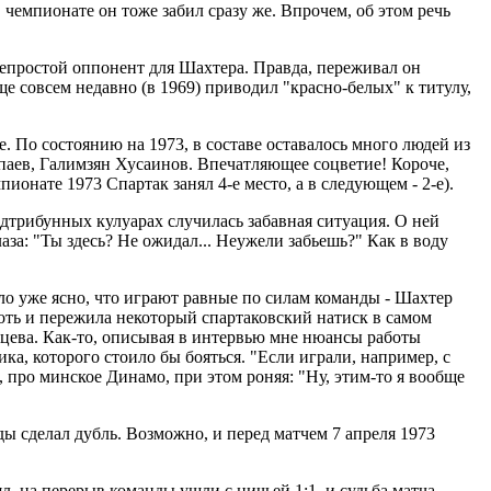
 чемпионате он тоже забил сразу же. Впрочем, об этом речь
непростой оппонент для Шахтера. Правда, переживал он
ще совсем недавно (в 1969) приводил "красно-белых" к титулу,
. По состоянию на 1973, в составе оставалось много людей из
паев, Галимзян Хусаинов. Впечатляющее соцветие! Короче,
ионате 1973 Спартак занял 4-е место, а в следующем - 2-е).
одтрибунных кулуарах случилась забавная ситуация. О ней
за: "Ты здесь? Не ожидал... Неужели забьешь?" Как в воду
ло уже ясно, что играют равные по силам команды - Шахтер
хоть и пережила некоторый спартаковский натиск в самом
нцева. Как-то, описывая в интервью мне нюансы работы
ка, которого стоило бы бояться. "Если играли, например, с
, про минское Динамо, при этом роняя: "Ну, этим-то я вообще
ы сделал дубль. Возможно, и перед матчем 7 апреля 1973
л, на перерыв команды ушли с ничьей 1:1, и судьба матча