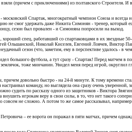
 взяли (причем с приключениями) из полтавского Строителя. И в
 - московский Спартак, многократный чемпион Союза и всегда 
ацию не смог удержать даже Никита Симонян - тренер, который е
 концу, сезон был провален - и Симоняна попросили на выход.
 хороший спец, работавший со спартаковцами в их звездные 50-е
ргей Ольшанский, Николай Киселев, Евгений Ловчев, Виктор Па
дачный сезон (что, заметим, ему в перспективе удалось - в чемп
дел большого футбола, а тут сразу - Спартак! Перед матчем в п
емлячок, тоже минчанин. Увидел меня перед игрой, округлил гла
, причем довольно быстро - на 24-й минуте. К тому времени ста
 настраивал команду, но выглядела она сразу очень уверенной, 
ожно судить по рассказу одного из защитников - Виктора Звяги
 внушить игрокам веру в свои силы, в то, что нет такого соперни
то совсем не сложно. А потом то же самое рассказывал, например
етровича – ее ворота он поражал в пяти матчах, причем однажд
т после гола Старухина спартаковец Валерий Зенков счет сравня