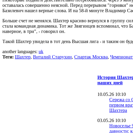
оставалась совершенно неясной. Перед перерывом "горняки" не
Базилевич нашел верные слова. И на 58-й минуте Владимир Са
Больше счет не менялся. Шахтер красиво вернулся в группу си
стала командная динамика. Тот же Звягинцев вспоминал, что Баз
наверное, в три", - говорил он.
Такой Шахтер увидела в тот день Высшая лига - и таким он буде
another languages:
uk
Теги:
Шахтер
,
Виталий Старухин
,
Спартак Москва
,
Чемпиона
История Шахтера
наших дней
10.05.26 10:10
Сережа со 
первом вра
Шахтера
03.05.26 10:10
Новоселье 
давности: 