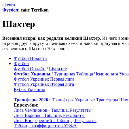
uk
en
ru
Футбол
: сайт Terrikon
Шахтер
Весенняя искра: как родился великий Шахтер.
Из чего возни
игроков друг к другу, оттачивая схемы и навыки, приучая к мы
и у великого Шахтера 70-х годов
Футбол Новости
Футбол
Футбол Онлайн
/
Livescore
Футбол Украины
/
Турнирная Таблица Чемпионата Укр
Футбол Украины: Первая лига
Футбол Украины: Вторая лига
Кубок Украины
Трансферы 2026 :
Трансферы Украины
/
Трансферы Шах
Еврокубки:
Лига Чемпионов - Таблица, Результаты
Лига Европы - Таблица, Результаты
Лига Конференций - Таблица, Результаты
Таблица коэффициентов УЕФА