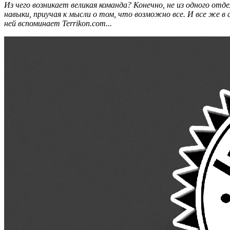
Из чего возникает великая команда? Конечно, не из одного от
навыки, приучая к мысли о том, что возможно все. И все же в 
ней вспоминает Terrikon.com...