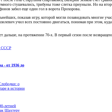
много стушевались, трибуны тоже слегка приуныли. Но на второ
фонов забил еще один гол в ворота Прохорова.
льнейших, показав игру, которой могли позавидовать многие уча
илевич учил всех постоянно двигаться, понимая при этом, куда т
т дальше, на протяжении 70-х. В первый сезон после возвращения
т СССР
 - от 1936 до
Слободки: о
таре в истории
90-летней
как Шахтеру