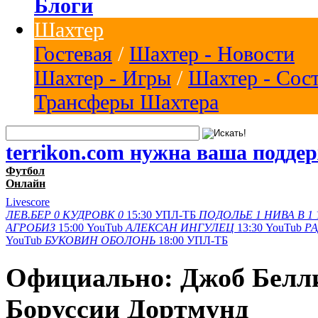
Блоги
Шахтер
Гостевая
/
Шахтер - Новости
Шахтер - Игры
/
Шахтер - Сос
Трансферы Шахтера
terrikon.com нужна ваша подде
Футбол
Онлайн
Livescore
ЛЕВ.БЕР
0
КУДРОВК
0
15:30
УПЛ-ТБ
ПОДОЛЬЕ
1
НИВА В
1
АГРОБИЗ
15:00
YouTub
АЛЕКСАН
ИНГУЛЕЦ
13:30
YouTub
Р
YouTub
БУКОВИН
ОБОЛОНЬ
18:00
УПЛ-ТБ
Официально: Джоб Белли
Боруссии Дортмунд