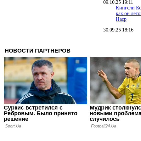
09.10.25 19:11
Кингсли Ко
как он лет
Наср
30.09.25 18:16
Румменигге
Ньюкасл и
22.09.25 09:42
Оболонь на
вратаря на 
травмиров
20.09.25 10:40
Источник: 
игрока у н