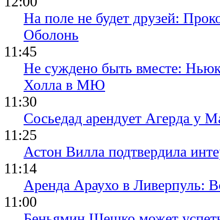
12:00
На поле не будет друзей: Прок
Оболонь
11:45
Не суждено быть вместе: Ньюк
Холла в МЮ
11:30
Сосьедад арендует Агерда у Ма
11:25
Астон Вилла подтвердила инте
11:14
Аренда Араухо в Ливерпуль: 
11:00
Беньямин Шешко может успеть