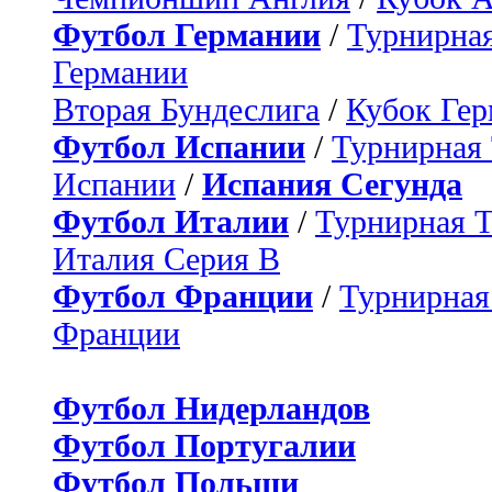
Футбол Германии
/
Турнирная
Германии
Вторая Бундеслига
/
Кубок Ге
Футбол Испании
/
Турнирная
Испании
/
Испания Сегунда
Футбол Италии
/
Турнирная 
Италия Серия B
Футбол Франции
/
Турнирная
Франции
Футбол Нидерландов
Футбол Португалии
Футбол Польши