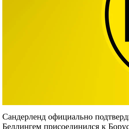
Сандерленд официально подтверд
Беллингем присоединился к Бору