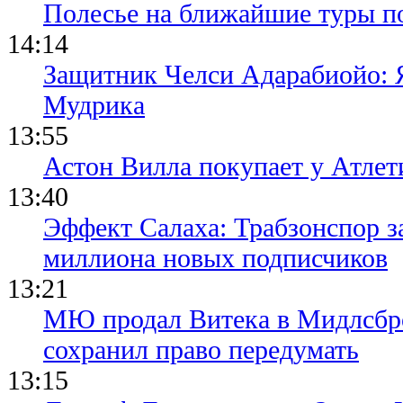
Полесье на ближайшие туры п
14:14
Защитник Челси Адарабиойо: Я
Мудрика
13:55
Астон Вилла покупает у Атлет
13:40
Эффект Салаха: Трабзонспор за
миллиона новых подписчиков
13:21
МЮ продал Витека в Мидлсбро
сохранил право передумать
13:15