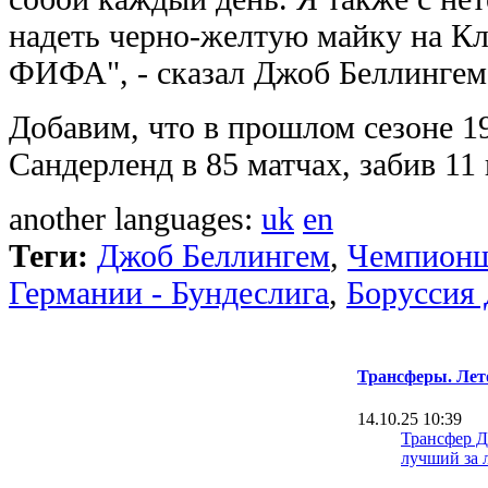
надеть черно-желтую майку на К
ФИФА", - сказал Джоб Беллингем
Добавим, что в прошлом сезоне 19
Сандерленд в 85 матчах, забив 11 
another languages:
uk
en
Теги:
Джоб Беллингем
,
Чемпион
Германии - Бундеслига
,
Боруссия
Трансферы. Лет
14.10.25 10:39
Трансфер Д
лучший за 