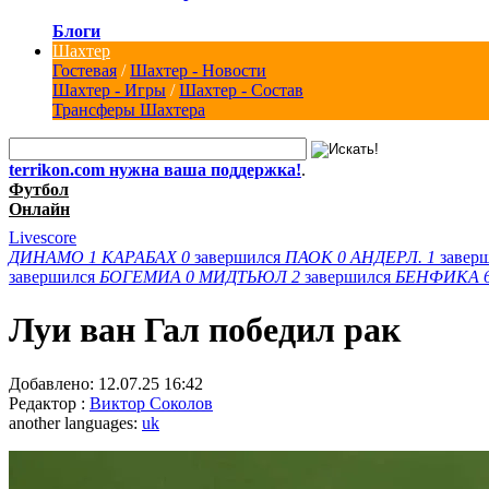
Блоги
Шахтер
Гостевая
/
Шахтер - Новости
Шахтер - Игры
/
Шахтер - Состав
Трансферы Шахтера
terrikon.com нужна ваша поддержка!
.
Футбол
Онлайн
Livescore
ДИНАМО
1
КАРАБАХ
0
завершился
ПАОК
0
АНДЕРЛ.
1
завер
завершился
БОГЕМИА
0
МИДТЬЮЛ
2
завершился
БЕНФИКА
Луи ван Гал победил рак
Добавлено:
12.07.25 16:42
Редактор :
Виктор Соколов
another languages:
uk