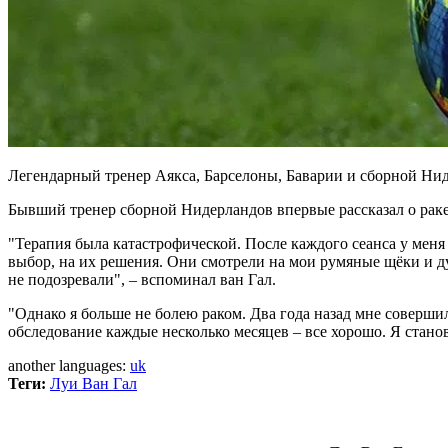
Легендарный тренер Аякса, Барселоны, Баварии и сборной Ниде
Бывший тренер сборной Нидерландов впервые рассказал о раке
"Терапия была катастрофической. После каждого сеанса у меня
выбор, на их решения. Они смотрели на мои румяные щёки и дум
не подозревали", – вспоминал ван Гал.
"Однако я больше не болею раком. Два года назад мне совершил
обследование каждые несколько месяцев – все хорошо. Я стано
another languages:
uk
Теги:
Луи Ван Гал