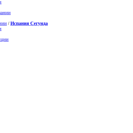
и
мании
нии
/
Испания Сегунда
и
нции