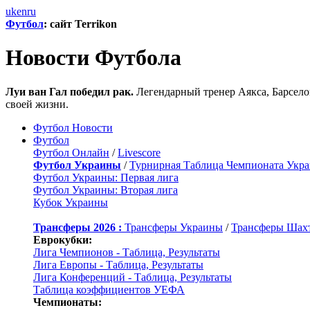
uk
en
ru
Футбол
: сайт Terrikon
Новости Футбола
Луи ван Гал победил рак.
Легендарный тренер Аякса, Барселон
своей жизни.
Футбол Новости
Футбол
Футбол Онлайн
/
Livescore
Футбол Украины
/
Турнирная Таблица Чемпионата Укр
Футбол Украины: Первая лига
Футбол Украины: Вторая лига
Кубок Украины
Трансферы 2026 :
Трансферы Украины
/
Трансферы Шах
Еврокубки:
Лига Чемпионов - Таблица, Результаты
Лига Европы - Таблица, Результаты
Лига Конференций - Таблица, Результаты
Таблица коэффициентов УЕФА
Чемпионаты: