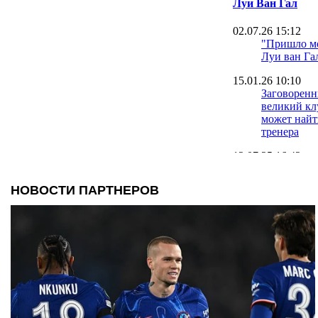
Луи Ван Гал
02.07.26 15:12
"Пришло мо
Луи ван Га
15.01.26 10:10
Заговоренн
великий клу
может найт
тренера
12.07.25 16:42
Луи ван Га
09.06.25 00:25
Ван Галь: 
Юнайтед - 
клуб, а не
01.04.25 17:00
Хаби Алонс
рекорд Луи