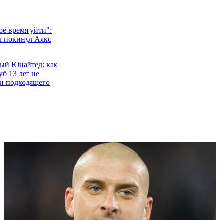
ё время уйти":
л покинул Аякс
ый Юнайтед: как
б 13 лет не
и подходящего
л победил рак
Манчестер
коммерческий
 футбольный
о может побить
 ван Гала