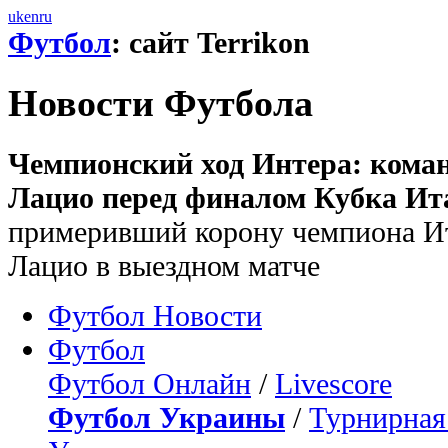
uk
en
ru
Футбол
: сайт Terrikon
Новости Футбола
Чемпионский ход Интера: кома
Лацио перед финалом Кубка Ит
примеривший корону чемпиона Ит
Лацио в выездном матче
Футбол Новости
Футбол
Футбол Онлайн
/
Livescore
Футбол Украины
/
Турнирная