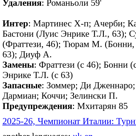
Удаления
: Романьоли 59'
Интер
: Мартинес Х-п; Ачерби; К
Бастони (Луис Энрике Т.Л., 63); 
(Фраттези, 46); Тюрам М. (Бонни
63); Диуф А.
Замены
: Фраттези (с 46); Бонни 
Энрике Т.Л. (с 63)
Запасные
: Зоммер; Ди Дженнаро;
Дармиан; Коччи; Зелински П.
Предупреждения
: Мхитарян 85
2025-26, Чемпионат Италии: Турн