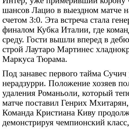
Интер, уже примеривший корону 
шансов Лацио в выездном матче н
счетом 3:0. Эта встреча стала ген
финалом Кубка Италии, где коман
среду. Гости вышли вперед в дебю
строй Лаутаро Мартинес хладнокр
Маркуса Тюрама.
Под занавес первого тайма Сучич
нерадзурри. Положение хозяев по
удаления Романьоли, который тепе
матче поставил Генрих Мхитарян,
Команда Кристиана Киву продолж
демонстрируя чемпионский класс,