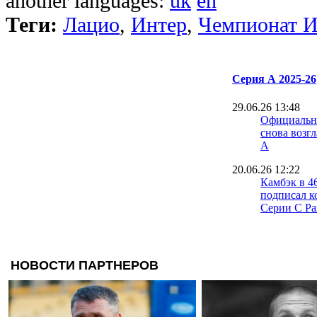
another languages:
uk
en
Теги:
Лацио
,
Интер
,
Чемпионат И
Серия А 2025-26
29.06.26 13:48
Официальн
снова возг
А
20.06.26 12:22
Камбэк в 4
подписал к
Серии C Ра
16.06.26 19:25
Официальн
- главный 
16.06.26 17:00
Капелло: Н
Аморима в
в неизвест