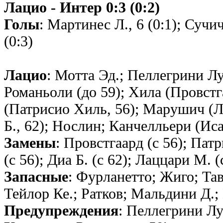
Лацио - Интер 0:3 (0:2)
Голы
: Мартинес Л., 6 (0:1); Сучи
(0:3)
Лацио
: Мотта Эд.; Пеллегрини Лу
Романьоли (до 59); Хила (Провстга
(Патрисио Хиль, 56); Марушич (Л
Б., 62); Нослин; Канчелльери (Иса
Замены
: Провстгаард (с 56); Патр
(с 56); Диа Б. (с 62); Лаццари М. (
Запасные
: Фурланетто; Жиго; Та
Тейлор Ке.; Ратков; Мальдини Д.
Предупреждения
: Пеллегрини Лу