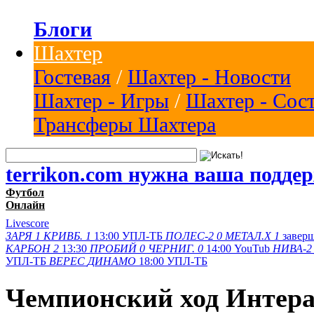
Блоги
Шахтер
Гостевая
/
Шахтер - Новости
Шахтер - Игры
/
Шахтер - Сос
Трансферы Шахтера
terrikon.com нужна ваша подде
Футбол
Онлайн
Livescore
ЗАРЯ
1
КРИВБ.
1
13:00
УПЛ-ТБ
ПОЛЕС-2
0
МЕТАЛ.Х
1
завер
КАРБОН
2
13:30
ПРОБИЙ
0
ЧЕРНИГ.
0
14:00
YouTub
НИВА-2
УПЛ-ТБ
ВЕРЕС
ДИНАМО
18:00
УПЛ-ТБ
Чемпионский ход Интера