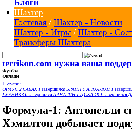
Блоги
Шахтер
Гостевая
/
Шахтер - Новости
Шахтер - Игры
/
Шахтер - Сос
Трансферы Шахтера
terrikon.com нужна ваша подде
Футбол
Онлайн
Livescore
ОРХУС
2
САБАХ
1
завершился
БРАНН
0
АПОЛЛОН
1
заверши
ГУРНИКЗ
0
завершился
ПАНАТИН
1
ЦСКА 48
1
завершился
Д
Формула-1: Антонелли сн
Хэмилтон добывает под