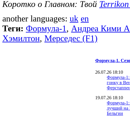
Коротко о Главном: Твой
Terrikon
another languages:
uk
en
Теги:
Формула-1
,
Андреа Кими А
Хэмилтон
,
Мерседес (F1)
Формула-1. Сезо
26.07.26 18:10
Формула-1:
гонку в Ве
Ферстаппен
19.07.26 18:10
Формула-1:
лучший на 
Бельгии
18.07.26 18:28
Антонелли