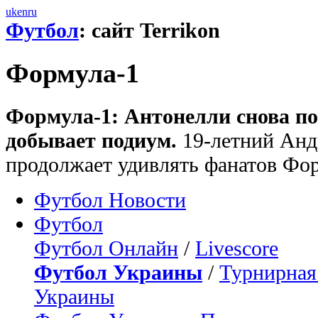
uk
en
ru
Футбол
: сайт Terrikon
Формула-1
Формула-1: Антонелли снова п
добывает подиум.
19-летний Анд
продолжает удивлять фанатов Фо
Футбол Новости
Футбол
Футбол Онлайн
/
Livescore
Футбол Украины
/
Турнирная
Украины