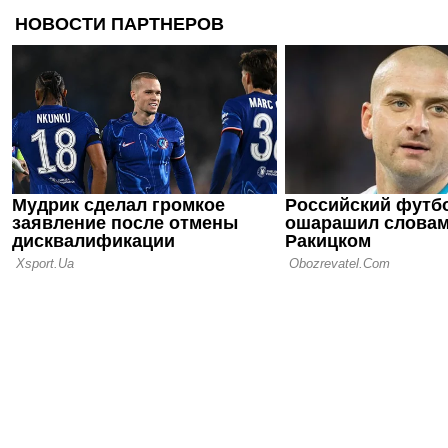
Ферстаппен
квалификац
Бельгии
14.07.26 17:03
Формула-1
сезоне мог
два этапа н
05.07.26 18:57
Формула-1:
трагедия А