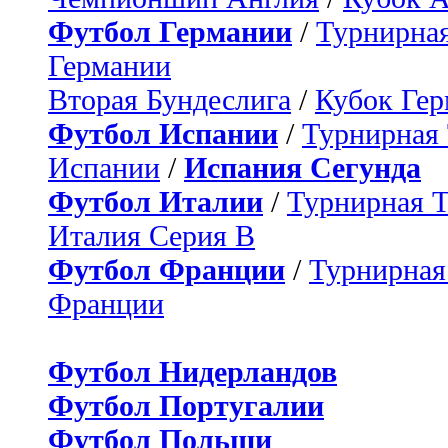
Футбол Германии
/
Турнирная
Германии
Вторая Бундеслига
/
Кубок Ге
Футбол Испании
/
Турнирная
Испании
/
Испания Сегунда
Футбол Италии
/
Турнирная 
Италия Серия B
Футбол Франции
/
Турнирная
Франции
Футбол Нидерландов
Футбол Португалии
Футбол Польши