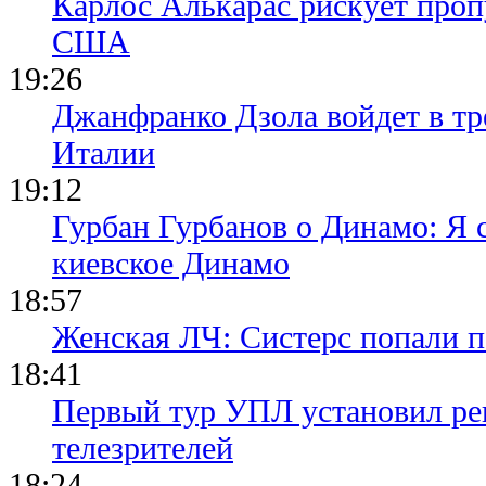
Карлос Алькарас рискует про
США
19:26
Джанфранко Дзола войдет в тр
Италии
19:12
Гурбан Гурбанов о Динамо: Я с
киевское Динамо
18:57
Женская ЛЧ: Систерс попали п
18:41
Первый тур УПЛ установил ре
телезрителей
18:24