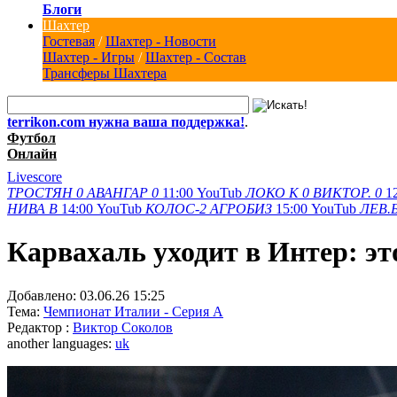
Блоги
Шахтер
Гостевая
/
Шахтер - Новости
Шахтер - Игры
/
Шахтер - Состав
Трансферы Шахтера
terrikon.com нужна ваша поддержка!
.
Футбол
Онлайн
Livescore
ТРОСТЯН
0
АВАНГАР
0
11:00
YouTub
ЛОКО К
0
ВИКТОР.
0
1
НИВА В
14:00
YouTub
КОЛОС-2
АГРОБИЗ
15:00
YouTub
ЛЕВ.
Карвахаль уходит в Интер: э
Добавлено:
03.06.26 15:25
Тема:
Чемпионат Италии - Серия А
Редактор :
Виктор Соколов
another languages:
uk