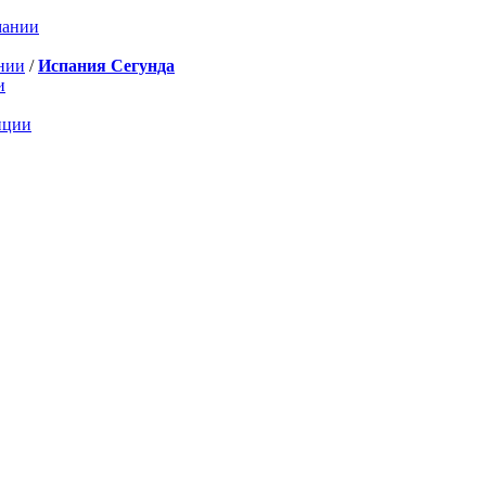
мании
нии
/
Испания Сегунда
и
нции