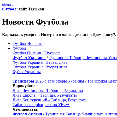
uk
en
ru
Футбол
: сайт Terrikon
Новости Футбола
Карвахаль уходит в Интер: это часть сделки по Дюмфрису?.
Футбол Новости
Футбол
Футбол Онлайн
/
Livescore
Футбол Украины
/
Турнирная Таблица Чемпионата Укр
Футбол Украины: Первая лига
Футбол Украины: Вторая лига
Кубок Украины
Трансферы 2026 :
Трансферы Украины
/
Трансферы Шах
Еврокубки:
Лига Чемпионов - Таблица, Результаты
Лига Европы - Таблица, Результаты
Лига Конференций - Таблица, Результаты
Таблица коэффициентов УЕФА
Чемпионаты:
Футбол Англии
/
Турнирная Таблица Чемпионата Англи