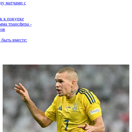
ду матчами с
к к покупке
мма трансфера -
нов
 быть вместе:
 отпустил
лла в МЮ
рендует Агерда у
 4 миллиона в год
ухо в Ливерпуль:
енты подписаны