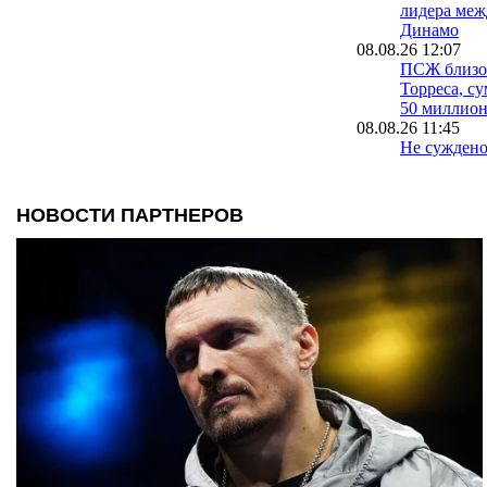
лидера меж
Динамо
08.08.26 12:07
ПСЖ близо
Торреса, су
50 миллио
08.08.26 11:45
Не суждено
Ньюкасл не
Льюиса Хо
08.08.26 11:30
Сосьедад а
Марселя за
08.08.26 11:14
Аренда Ара
Все докум