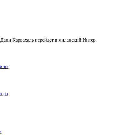
Дани Карвахаль перейдет в миланский Интер.
аины
тера
и