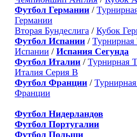
Футбол Германии
/
Турнирная
Германии
Вторая Бундеслига
/
Кубок Ге
Футбол Испании
/
Турнирная
Испании
/
Испания Сегунда
Футбол Италии
/
Турнирная 
Италия Серия B
Футбол Франции
/
Турнирная
Франции
Футбол Нидерландов
Футбол Португалии
Футбол Польши