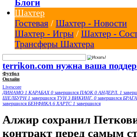
Блоги
Шахтер
Гостевая
/
Шахтер - Новости
Шахтер - Игры
/
Шахтер - Сос
Трансферы Шахтера
terrikon.com нужна ваша подде
Футбол
Онлайн
Livescore
ДИНАМО
1
КАРАБАХ
0
завершился
ПАОК
0
АНДЕРЛ.
1
завер
ШЕЛБУРН
1
завершился
ТУН
3
ВИКИНГ.
0
завершился
БРАГА
завершился
БЕНФИКА
6
ХАРТС
1
завершился
Алжир сохранил Петкови
контракт перед самым с