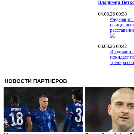
Владимир Петк
04.08.26 00:38
Федерация
официально
расставани
03.08.26 00:42
Владимир 
покидает п
тренера сб
07.06.26 22:15
Алжир сохр
тренер про
перед самы
29.02.24 17:29
Владимир 
возглавил 
28.11.23 13:57
Швейцарско
Динамо не 