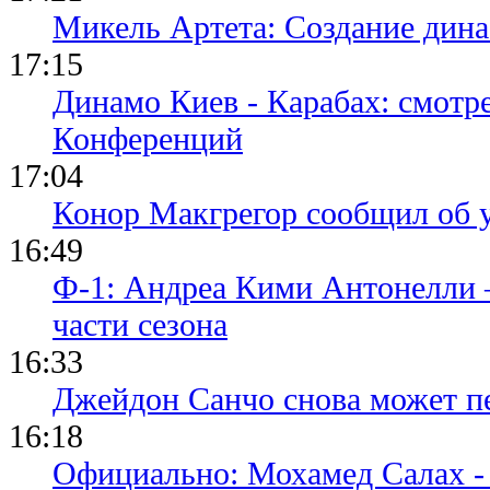
Микель Артета: Создание динас
17:15
Динамо Киев - Карабах: смотр
Конференций
17:04
Конор Макгрегор сообщил об 
16:49
Ф-1: Андреа Кими Антонелли 
части сезона
16:33
Джейдон Санчо снова может п
16:18
Официально: Мохамед Салах -