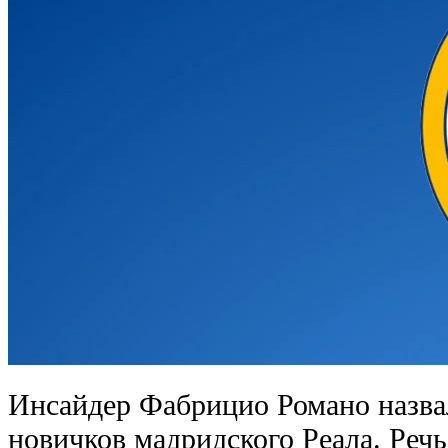
Инсайдер Фабрицио Романо назва
новичков мадридского Реала. Речь