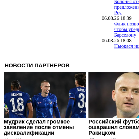
Болонья от
предложени
Роу
06.08.26 18:39
Флик позво
чтобы убед
Барселону
06.08.26 18:08
Ньюкасл и
замены Бру
06.08.26 17:52
Реал подпи
06.08.26 17:37
Разборчив
выбирает н