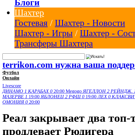
Блоги
Шахтер
Гостевая
/
Шахтер - Новости
Шахтер - Игры
/
Шахтер - Сос
Трансферы Шахтера
terrikon.com нужна ваша подде
Футбол
Онлайн
Livescore
ДИНАМО
1
КАРАБАХ
0
20:00
Megogo
ЯГЕЛЛОН
2
РЕЙНДЖ.
МАЗЕРВЕ
1
19:00
ЯБЛОНЕЦ
2
РФШ
0
19:00
ЛЕХ
0
КЛАКСВИ
ОМОНИЯ
0
20:00
Реал закрывает два топ-
продлевает Рюдигера