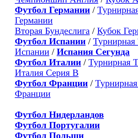
Футбол Германии
/
Турнирная
Германии
Вторая Бундеслига
/
Кубок Ге
Футбол Испании
/
Турнирная
Испании
/
Испания Сегунда
Футбол Италии
/
Турнирная 
Италия Серия B
Футбол Франции
/
Турнирная
Франции
Футбол Нидерландов
Футбол Португалии
Футбол Польши