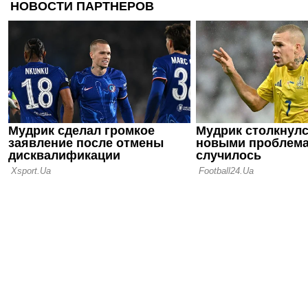
ошибка
25.01.25 12:28
Источник: 
больше не 
двух легио
28.09.24 15:16
В составе 
дебютирует
вратарь