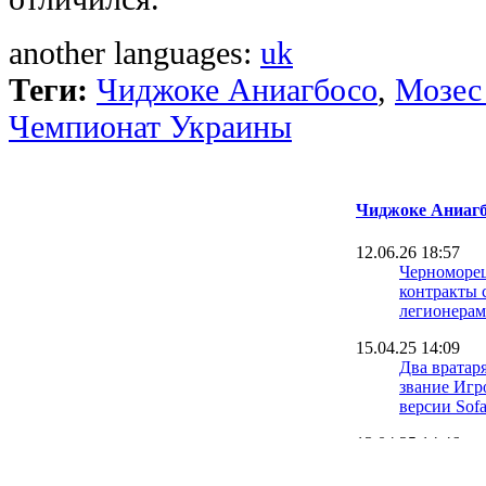
another languages:
uk
Теги:
Чиджоке Аниагбосо
,
Мозес
Чемпионат Украины
Чиджоке Аниагб
12.06.26 18:57
Черноморе
контракты 
легионера
15.04.25 14:09
Два вратар
звание Игр
версии Sofa
13.04.25 14:46
Чиджоке Ан
Произошла 