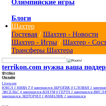
Олимпийские игры
Блоги
Шахтер
Гостевая
/
Шахтер - Новости
Шахтер - Игры
/
Шахтер - Сос
Трансферы Шахтера
terrikon.com нужна ваша подде
Футбол
Онлайн
Livescore
ЮКСА
1
НИВА Т
0
завершился
ЗБРОЁВК
0
СЛОВАН
1
заверш
ЭКСЕЛЬС
4
завершился
БОХУМ
0
ГЕРТА
1
завершился
ВИСЛА
завершился
ЭШТОРИЛ
1
ФАМАЛИК
1
завершился