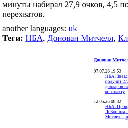
минуты набирал 27,9 очков, 4,5 по
перехватов.
another languages:
uk
Теги:
НБА
,
Донован Митчелл
,
Кл
Донован Митче
07.07.26 19:53
НБА: Звезд
получит 27
долларов п
контракту
12.05.26 08:32
НБА: Прощ
ЛеБроном, 
Митчелла в
половине