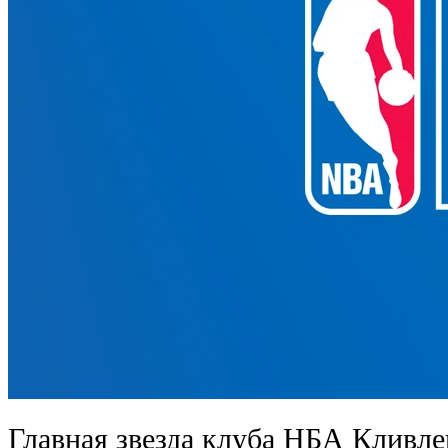
Главная звезда клуба НБА Кливл