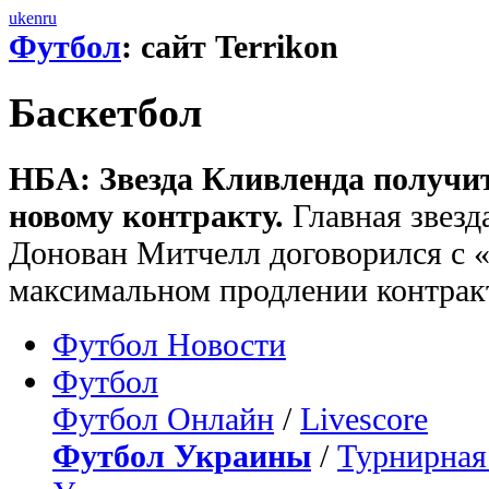
uk
en
ru
Футбол
: сайт Terrikon
Баскетбол
НБА: Звезда Кливленда получит
новому контракту.
Главная звезд
Донован Митчелл договорился с 
максимальном продлении контрак
Футбол Новости
Футбол
Футбол Онлайн
/
Livescore
Футбол Украины
/
Турнирная