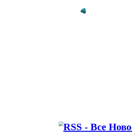
10.05.26 14:10
НБА: Кливл
Лейкерс на
25.01.25 14:25
НБА: Кливл
сезоне поте
кто остано
12.11.24 14:11
НБА: Кливл
без пораже
моменты иг