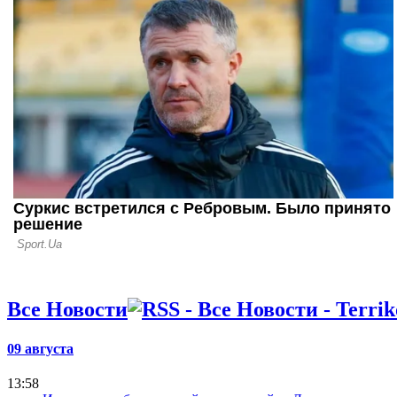
Украинец 
"всплыть"
Новгороде
16.07.10 07:17
"Волынь" р
Семочко и 
"горняка"
Все Новости
09 августа
13:58