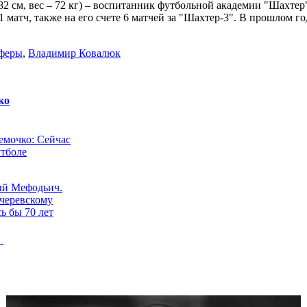
 182 см, вес – 72 кг) – воспитанник футбольной академии "Шахте
 матч, также на его счете 6 матчей за "Шахтер-3". В прошлом 
феры
,
Владимир Ковалюк
ко
мочко: Сейчас
утболе
ый Мефодьич.
черевскому
ь бы 70 лет
По организации
 чемпионат
аинского"