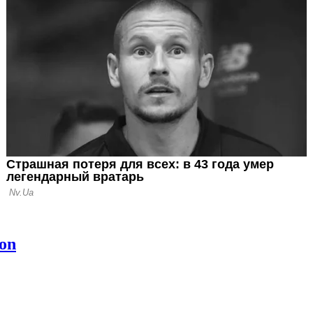
Семочко может
 в Нижнем
ассталась с
подписала