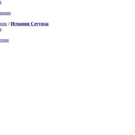
и
мании
нии
/
Испания Сегунда
и
нции