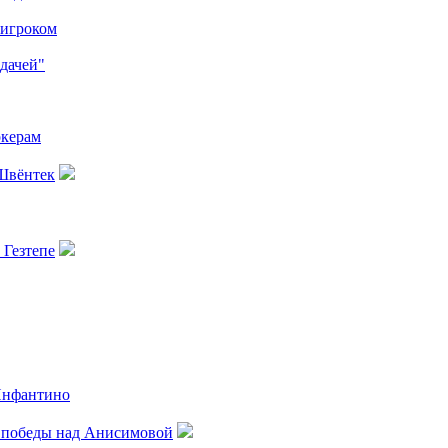
 игроком
дачей"
окерам
 Швёнтек
 Гезтепе
Инфантино
о победы над Анисимовой