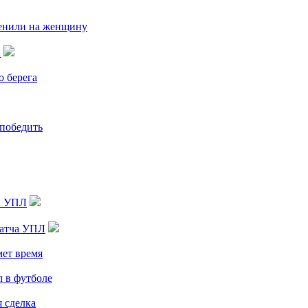
менили на женщину
а
о берега
 победить
ча УПЛ
матча УПЛ
мет время
л в футболе
я сделка