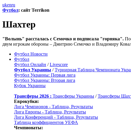
uk
en
ru
Футбол
: сайт Terrikon
Шахтер
"Волынь" рассталась с Семочко и подписала "горняка".
Пос
двум игрокам обороны – Дмитрию Семочко и Владимиру Ковалю
Футбол Новости
Футбол
Футбол Онлайн
/
Livescore
Футбол Украины
/
Турнирная Таблица Чемпионата Укр
Футбол Украины: Первая лига
Футбол Украины: Вторая лига
Кубок Украины
Трансферы 2026 :
Трансферы Украины
/
Трансферы Шах
Еврокубки:
Лига Чемпионов - Таблица, Результаты
Лига Европы - Таблица, Результаты
Лига Конференций - Таблица, Результаты
Таблица коэффициентов УЕФА
Чемпионаты: