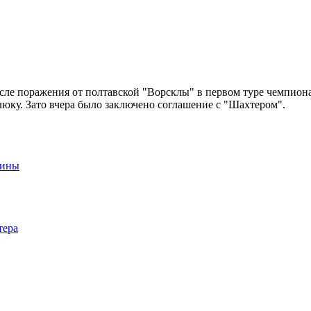
ле поражения от полтавской "Ворсклы" в первом туре чемпиона
ку. Зато вчера было заключено соглашение с "Шахтером".
аины
тера