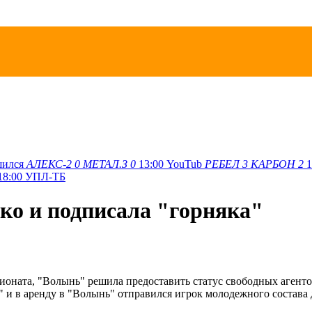
шился
АЛЕКС-2
0
МЕТАЛ.З
0
13:00
YouTub
РЕБЕЛ
3
КАРБОН
2
1
18:00
УПЛ-ТБ
ко и подписала "горняка"
пионата, "Волынь" решила предоставить статус свободных аген
 и в аренду в "Волынь" отправился игрок молодежного состава д