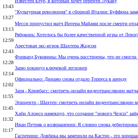
Известен клуб, в который хочет перейти Лукаку
13:43
"Культурная революция" в сборной Италии: Буффона за
13:27
Месси пропустил матч Интера Майами после смерти отц
13:13
Рябоконь: Хотелось бы более качественной игры от Левог
12:59
Арестован экс-игрок Шахтера Жадсон
12:43
Форвард Буковины: Мы очень расстроены, что не смогли
12:28
Зарю покинул ключевой легионер
12:14
Официально: Динамо снова отдало Торреса в аренду
12:02
Заря - Кривбасс: смотреть онлайн видеотрансляцию мат
11:55
Эпицентр - Шахтер: смотреть онлайн видеотрансляцию 
11:45
Хаби Алонсо намекнул, что создание "нового Челси" зай
11:32
Иван Петряк о возвращении: Я словно снова дебютирова
11:17
Гасперини: Довбика мы заменили на Кастро - это хороша