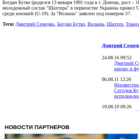
Богдан Бутко (родился 13 января 1991 года в г. Донецк, рост –
молодежный состав "Шахтера" в первенстве Украины провел 51
среди юношей (U-19). За "Волынь" заявлен под номером 37.
Теги:
Дмитрий Семочко
,
Богдан Бутко
,
Волынь
,
Шахтер
,
Транс
Дмитрий Семоч
24.08.16 09:52
Дмитрий Се
кризис в ф
06.08.11 12:26
Неизвестн
Сегодня Ку
исполнилос
19.08.10 09:26
Семочко: "
российский
повыше укр
29.07.10 10:58