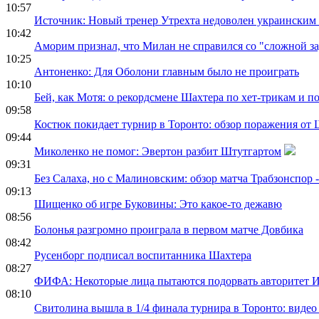
10:57
Источник: Новый тренер Утрехта недоволен украинским
10:42
Аморим признал, что Милан не справился со "сложной за
10:25
Антоненко: Для Оболони главным было не проиграть
10:10
Бей, как Мотя: о рекордсмене Шахтера по хет-трикам и п
09:58
Костюк покидает турнир в Торонто: обзор поражения от
09:44
Миколенко не помог: Эвертон разбит Штутгартом
09:31
Без Салаха, но с Малиновским: обзор матча Трабзонспор -
09:13
Шищенко об игре Буковины: Это какое-то дежавю
08:56
Болонья разгромно проиграла в первом матче Довбика
08:42
Русенборг подписал воспитанника Шахтера
08:27
ФИФА: Некоторые лица пытаются подорвать авторитет 
08:10
Свитолина вышла в 1/4 финала турнира в Торонто: виде