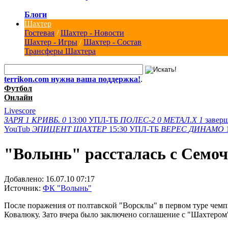
Блоги
Шахтер
Гостевая
/
Шахтер - Новости
Шахтер - Игры
/
Шахтер - Состав
Трансферы Шахтера
terrikon.com нужна ваша поддержка!
.
Футбол
Онлайн
Livescore
ЗАРЯ
1
КРИВБ.
0
13:00
УПЛ-ТБ
ПОЛЕС-2
0
МЕТАЛ.Х
1
завер
YouTub
ЭПИЦЕНТ
ШАХТЕР
15:30
УПЛ-ТБ
ВЕРЕС
ДИНАМО
"Волынь" рассталась с Семоч
Добавлено:
16.07.10 07:17
Источник:
ФК "Волынь"
После поражения от полтавской "Ворсклы" в первом туре чем
Ковалюку. Зато вчера было заключено соглашение с "Шахтером"