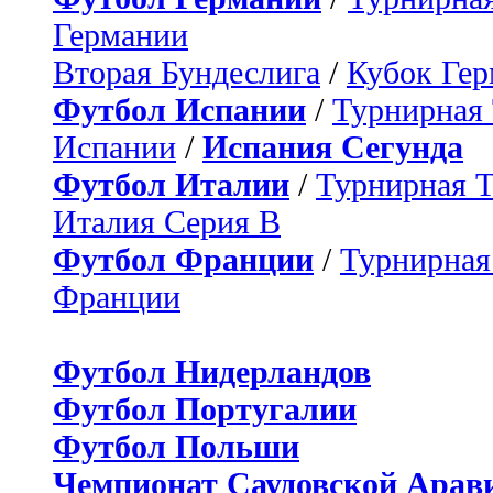
Германии
Вторая Бундеслига
/
Кубок Ге
Футбол Испании
/
Турнирная
Испании
/
Испания Сегунда
Футбол Италии
/
Турнирная 
Италия Серия B
Футбол Франции
/
Турнирная
Франции
Футбол Нидерландов
Футбол Португалии
Футбол Польши
Чемпионат Саудовской Арав