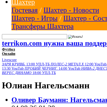
Шахтер
Гостевая
/
Шахтер - Новости
Шахтер - Игры
/
Шахтер - Сос
Трансферы Шахтера
terrikon.com нужна ваша подде
Футбол
Онлайн
Livescore
ЗАРЯ
КРИВБ.
13:00
УПЛ-ТБ
ПОЛЕС-2
МЕТАЛ.Х
12:00
YouTub
13:30
YouTub
ПРОБИЙ
ЧЕРНИГ.
14:00
YouTub
НИВА-2
ДНЕСТ
ВЕРЕС
ДИНАМО
18:00
УПЛ-ТБ
Юлиан Нагельсманн
Оливер Бауманн: Нагельсма