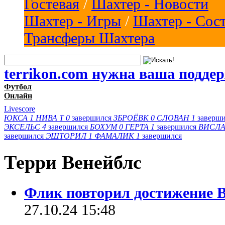
Гостевая
/
Шахтер - Новости
Шахтер - Игры
/
Шахтер - Сос
Трансферы Шахтера
terrikon.com нужна ваша подде
Футбол
Онлайн
Livescore
ЮКСА
1
НИВА Т
0
завершился
ЗБРОЁВК
0
СЛОВАН
1
заверш
ЭКСЕЛЬС
4
завершился
БОХУМ
0
ГЕРТА
1
завершился
ВИСЛА
завершился
ЭШТОРИЛ
1
ФАМАЛИК
1
завершился
Терри Венейблс
Флик повторил достижение В
27.10.24 15:48