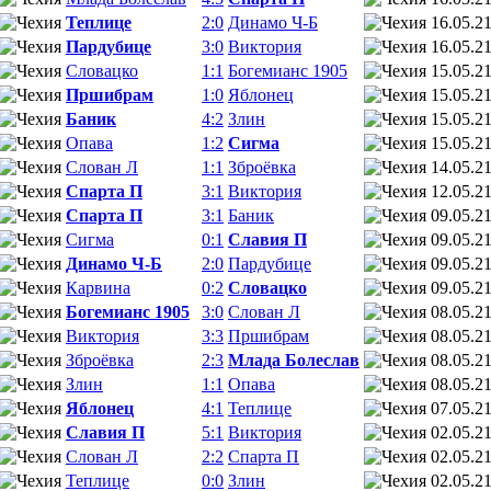
Теплице
2:0
Динамо Ч-Б
16.05.2
Пардубице
3:0
Виктория
16.05.2
Словацко
1:1
Богемианс 1905
15.05.2
Пршибрам
1:0
Яблонец
15.05.2
Баник
4:2
Злин
15.05.2
Опава
1:2
Сигма
15.05.2
Слован Л
1:1
Зброёвка
14.05.2
Спарта П
3:1
Виктория
12.05.2
Спарта П
3:1
Баник
09.05.2
Сигма
0:1
Славия П
09.05.2
Динамо Ч-Б
2:0
Пардубице
09.05.2
Карвина
0:2
Словацко
09.05.2
Богемианс 1905
3:0
Слован Л
08.05.2
Виктория
3:3
Пршибрам
08.05.2
Зброёвка
2:3
Млада Болеслав
08.05.2
Злин
1:1
Опава
08.05.2
Яблонец
4:1
Теплице
07.05.2
Славия П
5:1
Виктория
02.05.2
Слован Л
2:2
Спарта П
02.05.2
Теплице
0:0
Злин
02.05.2