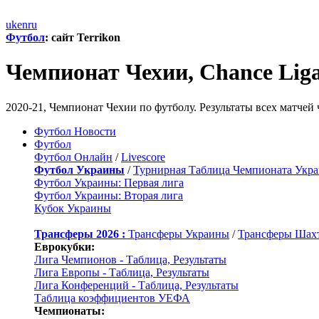
uk
en
ru
Футбол
: сайт Terrikon
Чемпионат Чехии, Chance Lig
2020-21, Чемпионат Чехии по футболу. Результаты всех матчей
Футбол Новости
Футбол
Футбол Онлайн
/
Livescore
Футбол Украины
/
Турнирная Таблица Чемпионата Укр
Футбол Украины: Первая лига
Футбол Украины: Вторая лига
Кубок Украины
Трансферы 2026 :
Трансферы Украины
/
Трансферы Шах
Еврокубки:
Лига Чемпионов - Таблица, Результаты
Лига Европы - Таблица, Результаты
Лига Конференций - Таблица, Результаты
Таблица коэффициентов УЕФА
Чемпионаты: