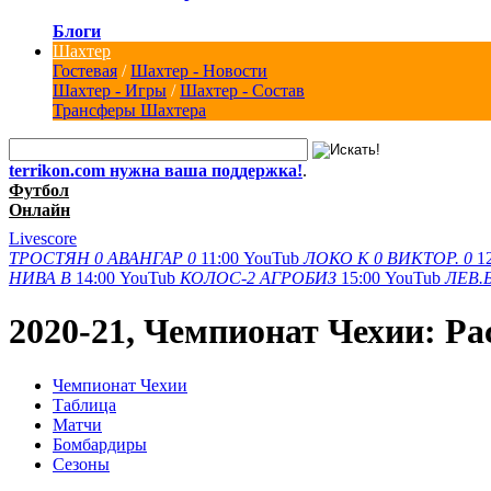
Блоги
Шахтер
Гостевая
/
Шахтер - Новости
Шахтер - Игры
/
Шахтер - Состав
Трансферы Шахтера
terrikon.com нужна ваша поддержка!
.
Футбол
Онлайн
Livescore
ТРОСТЯН
0
АВАНГАР
0
11:00
YouTub
ЛОКО К
0
ВИКТОР.
0
1
НИВА В
14:00
YouTub
КОЛОС-2
АГРОБИЗ
15:00
YouTub
ЛЕВ.
2020-21, Чемпионат Чехии: Ра
Чемпионат Чехии
Таблица
Матчи
Бомбардиры
Сезоны