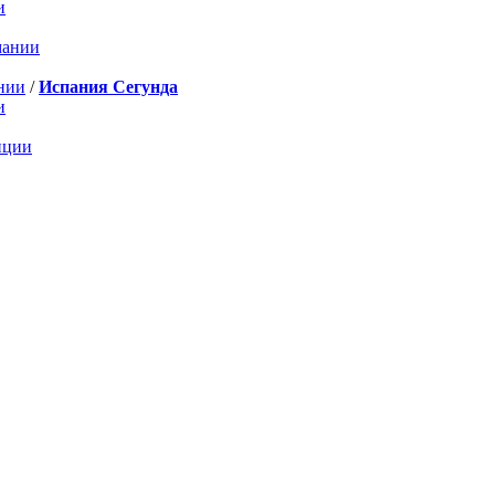
и
мании
нии
/
Испания Сегунда
и
нции