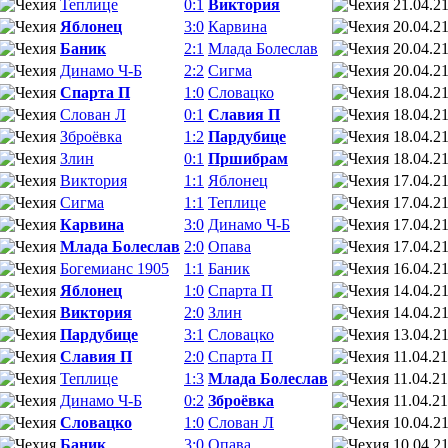
Теплице
0:1
Виктория
21.04.2
Яблонец
3:0
Карвина
20.04.2
Баник
2:1
Млада Болеслав
20.04.2
Динамо Ч-Б
2:2
Сигма
20.04.2
Спарта П
1:0
Словацко
18.04.2
Слован Л
0:1
Славия П
18.04.2
Зброёвка
1:2
Пардубице
18.04.2
Злин
0:1
Пршибрам
18.04.2
Виктория
1:1
Яблонец
17.04.2
Сигма
1:1
Теплице
17.04.2
Карвина
3:0
Динамо Ч-Б
17.04.2
Млада Болеслав
2:0
Опава
17.04.2
Богемианс 1905
1:1
Баник
16.04.2
Яблонец
1:0
Спарта П
14.04.2
Виктория
2:0
Злин
14.04.2
Пардубице
3:1
Словацко
13.04.2
Славия П
2:0
Спарта П
11.04.21
Теплице
1:3
Млада Болеслав
11.04.21
Динамо Ч-Б
0:2
Зброёвка
11.04.21
Словацко
1:0
Слован Л
10.04.2
Баник
3:0
Опава
10.04.2