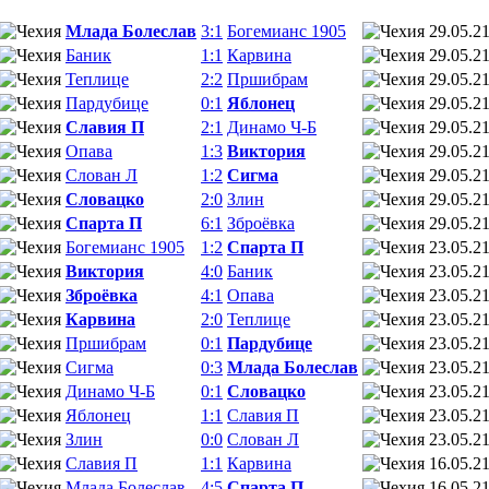
Млада Болеслав
3:1
Богемианс 1905
29.05.2
Баник
1:1
Карвина
29.05.2
Теплице
2:2
Пршибрам
29.05.2
Пардубице
0:1
Яблонец
29.05.2
Славия П
2:1
Динамо Ч-Б
29.05.2
Опава
1:3
Виктория
29.05.2
Слован Л
1:2
Сигма
29.05.2
Словацко
2:0
Злин
29.05.2
Спарта П
6:1
Зброёвка
29.05.2
Богемианс 1905
1:2
Спарта П
23.05.2
Виктория
4:0
Баник
23.05.2
Зброёвка
4:1
Опава
23.05.2
Карвина
2:0
Теплице
23.05.2
Пршибрам
0:1
Пардубице
23.05.2
Сигма
0:3
Млада Болеслав
23.05.2
Динамо Ч-Б
0:1
Словацко
23.05.2
Яблонец
1:1
Славия П
23.05.2
Злин
0:0
Слован Л
23.05.2
Славия П
1:1
Карвина
16.05.2
Млада Болеслав
4:5
Спарта П
16.05.2