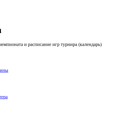
a
 чемпионата и расписание игр турнира (календарь)
аины
тера