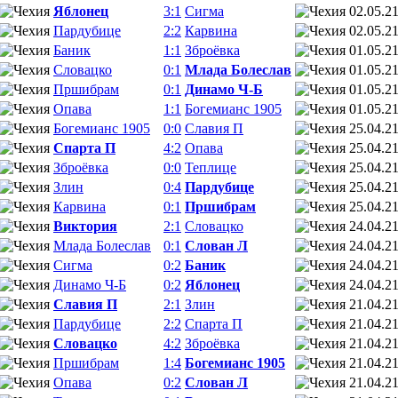
Яблонец
3:1
Сигма
02.05.2
Пардубице
2:2
Карвина
02.05.2
Баник
1:1
Зброёвка
01.05.2
Словацко
0:1
Млада Болеслав
01.05.2
Пршибрам
0:1
Динамо Ч-Б
01.05.2
Опава
1:1
Богемианс 1905
01.05.2
Богемианс 1905
0:0
Славия П
25.04.2
Спарта П
4:2
Опава
25.04.2
Зброёвка
0:0
Теплице
25.04.2
Злин
0:4
Пардубице
25.04.2
Карвина
0:1
Пршибрам
25.04.2
Виктория
2:1
Словацко
24.04.2
Млада Болеслав
0:1
Слован Л
24.04.2
Сигма
0:2
Баник
24.04.2
Динамо Ч-Б
0:2
Яблонец
24.04.2
Славия П
2:1
Злин
21.04.2
Пардубице
2:2
Спарта П
21.04.2
Словацко
4:2
Зброёвка
21.04.2
Пршибрам
1:4
Богемианс 1905
21.04.2
Опава
0:2
Слован Л
21.04.2