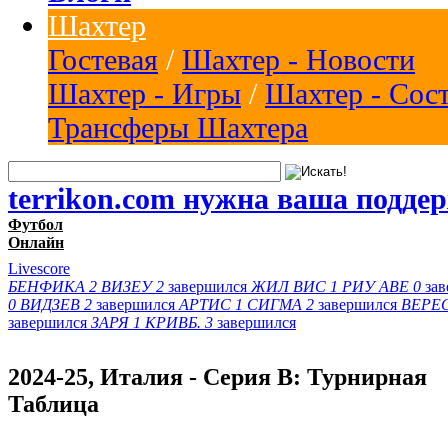
Шахтер
Гостевая
/
Шахтер - Новости
Шахтер - Игры
/
Шахтер - Сос
Трансферы Шахтера
terrikon.com нужна ваша подде
Футбол
Онлайн
Livescore
БЕНФИКА
2
ВИЗЕУ
2
завершился
ЖИЛ ВИС
1
РИУ АВЕ
0
за
0
ВИДЗЕВ
2
завершился
АРТИС
1
СИГМА
2
завершился
ВЕРЕ
завершился
ЗАРЯ
1
КРИВБ.
3
завершился
2024-25, Италия - Серия В: Турнирная
Таблица