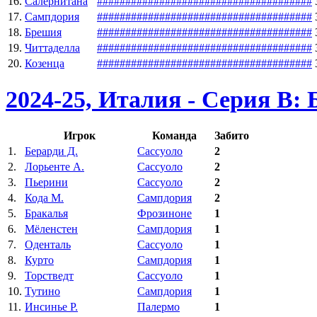
16.
Салернитана
#
#
#
#
#
#
#
#
#
#
#
#
#
#
#
#
#
#
#
#
#
#
#
#
#
#
#
#
#
#
#
#
#
#
#
#
#
#
17.
Сампдория
#
#
#
#
#
#
#
#
#
#
#
#
#
#
#
#
#
#
#
#
#
#
#
#
#
#
#
#
#
#
#
#
#
#
#
#
#
#
18.
Брешия
#
#
#
#
#
#
#
#
#
#
#
#
#
#
#
#
#
#
#
#
#
#
#
#
#
#
#
#
#
#
#
#
#
#
#
#
#
#
19.
Читтаделла
#
#
#
#
#
#
#
#
#
#
#
#
#
#
#
#
#
#
#
#
#
#
#
#
#
#
#
#
#
#
#
#
#
#
#
#
#
#
20.
Козенца
#
#
#
#
#
#
#
#
#
#
#
#
#
#
#
#
#
#
#
#
#
#
#
#
#
#
#
#
#
#
#
#
#
#
#
#
#
#
2024-25, Италия - Серия В:
Игрок
Команда
Забито
1.
Берарди Д.
Сассуоло
2
2.
Лорьенте А.
Сассуоло
2
3.
Пьерини
Сассуоло
2
4.
Кода М.
Сампдория
2
5.
Бракалья
Фрозиноне
1
6.
Мёленстен
Сампдория
1
7.
Оденталь
Сассуоло
1
8.
Курто
Сампдория
1
9.
Торстведт
Сассуоло
1
10.
Тутино
Сампдория
1
11.
Инсинье Р.
Палермо
1