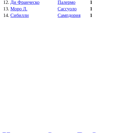
12.
Ди Франческо
Палермо
1
13.
Моро Л.
Сассуоло
1
14.
Сибилли
Сампдория
1