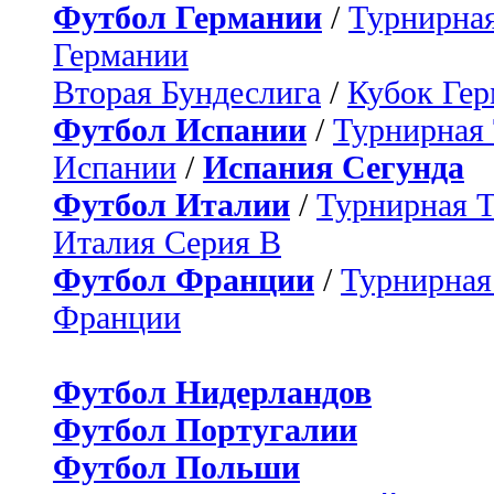
Футбол Германии
/
Турнирная
Германии
Вторая Бундеслига
/
Кубок Ге
Футбол Испании
/
Турнирная
Испании
/
Испания Сегунда
Футбол Италии
/
Турнирная 
Италия Серия B
Футбол Франции
/
Турнирная
Франции
Футбол Нидерландов
Футбол Португалии
Футбол Польши