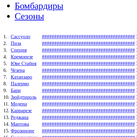
Бомбардиры
Сезоны
1.
Сассуоло
#
#
#
#
#
#
#
#
#
#
#
#
#
#
#
#
#
#
#
#
#
#
#
#
#
#
#
#
#
#
#
#
#
#
#
#
#
#
2.
Пиза
#
#
#
#
#
#
#
#
#
#
#
#
#
#
#
#
#
#
#
#
#
#
#
#
#
#
#
#
#
#
#
#
#
#
#
#
#
#
3.
Специя
#
#
#
#
#
#
#
#
#
#
#
#
#
#
#
#
#
#
#
#
#
#
#
#
#
#
#
#
#
#
#
#
#
#
#
#
#
#
4.
Кремонезе
#
#
#
#
#
#
#
#
#
#
#
#
#
#
#
#
#
#
#
#
#
#
#
#
#
#
#
#
#
#
#
#
#
#
#
#
#
#
5.
Юве Стабия
#
#
#
#
#
#
#
#
#
#
#
#
#
#
#
#
#
#
#
#
#
#
#
#
#
#
#
#
#
#
#
#
#
#
#
#
#
#
6.
Чезена
#
#
#
#
#
#
#
#
#
#
#
#
#
#
#
#
#
#
#
#
#
#
#
#
#
#
#
#
#
#
#
#
#
#
#
#
#
#
7.
Катанзаро
#
#
#
#
#
#
#
#
#
#
#
#
#
#
#
#
#
#
#
#
#
#
#
#
#
#
#
#
#
#
#
#
#
#
#
#
#
#
8.
Палермо
#
#
#
#
#
#
#
#
#
#
#
#
#
#
#
#
#
#
#
#
#
#
#
#
#
#
#
#
#
#
#
#
#
#
#
#
#
#
9.
Бари
#
#
#
#
#
#
#
#
#
#
#
#
#
#
#
#
#
#
#
#
#
#
#
#
#
#
#
#
#
#
#
#
#
#
#
#
#
#
10.
Зюйдтироль
#
#
#
#
#
#
#
#
#
#
#
#
#
#
#
#
#
#
#
#
#
#
#
#
#
#
#
#
#
#
#
#
#
#
#
#
#
#
11.
Модена
#
#
#
#
#
#
#
#
#
#
#
#
#
#
#
#
#
#
#
#
#
#
#
#
#
#
#
#
#
#
#
#
#
#
#
#
#
#
12.
Каррарезе
#
#
#
#
#
#
#
#
#
#
#
#
#
#
#
#
#
#
#
#
#
#
#
#
#
#
#
#
#
#
#
#
#
#
#
#
#
#
13.
Реджана
#
#
#
#
#
#
#
#
#
#
#
#
#
#
#
#
#
#
#
#
#
#
#
#
#
#
#
#
#
#
#
#
#
#
#
#
#
#
14.
Мантова
#
#
#
#
#
#
#
#
#
#
#
#
#
#
#
#
#
#
#
#
#
#
#
#
#
#
#
#
#
#
#
#
#
#
#
#
#
#
15.
Фрозиноне
#
#
#
#
#
#
#
#
#
#
#
#
#
#
#
#
#
#
#
#
#
#
#
#
#
#
#
#
#
#
#
#
#
#
#
#
#
#