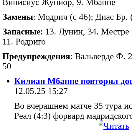
Винисиус Жуниор, 9. Мбаппе
Замены
: Модрич (с 46); Диас Бр. 
Запасные
: 13. Лунин, 34. Местре 
11. Родриго
Предупреждения
: Вальверде Ф. 
50
Килиан Мбаппе повторил до
12.05.25 15:27
Во вчерашнем матче 35 тура и
Реал (4:3) форвард мадридско