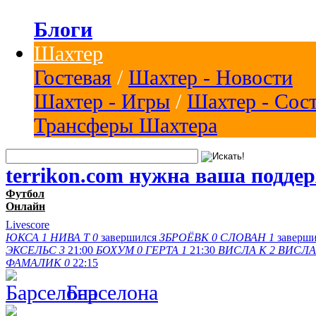
Блоги
Шахтер
Гостевая
/
Шахтер - Новости
Шахтер - Игры
/
Шахтер - Сос
Трансферы Шахтера
terrikon.com нужна ваша подде
Футбол
Онлайн
Livescore
ЮКСА
1
НИВА Т
0
завершился
ЗБРОЁВК
0
СЛОВАН
1
заверш
ЭКСЕЛЬС
3
21:00
БОХУМ
0
ГЕРТА
1
21:30
ВИСЛА K
2
ВИСЛА
ФАМАЛИК
0
22:15
Барселона