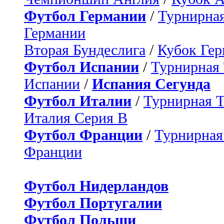
Футбол Германии
/
Турнирная
Германии
Вторая Бундеслига
/
Кубок Ге
Футбол Испании
/
Турнирная
Испании
/
Испания Сегунда
Футбол Италии
/
Турнирная 
Италия Серия B
Футбол Франции
/
Турнирная
Франции
Футбол Нидерландов
Футбол Португалии
Футбол Польши