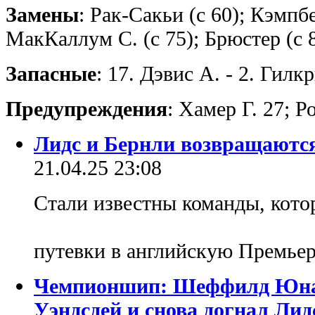
Замены
: Рак-Сакьи (с 60); Кэмпбе
МакКаллум С. (с 75); Брюстер (с 
Запасные
: 17. Дэвис А. - 2. Гилк
Предупреждения
: Хамер Г. 27; 
Лидс и Бернли возвращаютс
21.04.25 23:08
Стали известны команды, кот
путевки в английскую Премье
Чемпионшип: Шеффилд Юнай
Уэндсдей и снова догнал Лид