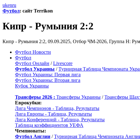
uk
en
ru
Футбол
: сайт Terrikon
Кипр - Румыния 2:2
Кипр - Румыния 2:2, 09.09.2025, Отбор ЧМ-2026, Группа Н: Р
Футбол Новости
Футбол
Футбол Онлайн
/
Livescore
Футбол Украины
/
Турнирная Таблица Чемпионата Укр
Футбол Украины: Первая лига
Футбол Украины: Вторая лига
Кубок Украины
Трансферы 2026 :
Трансферы Украины
/
Трансферы Шах
Еврокубки:
Лига Чемпионов - Таблица, Результаты
Лига Европы - Таблица, Результаты
Лига Конференций - Таблица, Результаты
Таблица коэффициентов УЕФА
Чемпионаты:
Футбол Англии
/
Турнирная Таблица Чемпионата Англи