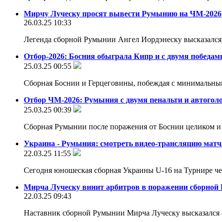
Мирчу Луческу просят вывести Румынию на ЧМ-2026
26.03.25 10:33
Легенда сборной Румынии Ангел Иордэнеску высказался 
Отбор-2026: Босния обыграла Кипр и с двумя победам
25.03.25 00:55
Сборная Боснии и Герцеговины, побеждая с минимальным
Отбор ЧМ-2026: Румыния с двумя пенальти и автого
25.03.25 00:39
Сборная Румынии после поражения от Боснии целиком и
Украина - Румыния: смотреть видео-трансляцию матч
22.03.25 11:55
Сегодня юношеская сборная Украины U-16 на Турнире че
Мирча Луческу винит арбитров в поражении сборной
22.03.25 09:43
Наставник сборной Румынии Мирча Луческу высказался