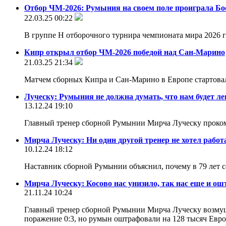
Отбор ЧМ-2026: Румыния на своем поле проиграла Бо
22.03.25 00:22
В группе Н отборочного турнира чемпионата мира 2026
Кипр открыл отбор ЧМ-2026 победой над Сан-Марино
21.03.25 21:34
Матчем сборных Кипра и Сан-Марино в Европе стартов
Луческу: Румыния не должна думать, что нам будет ле
13.12.24 19:10
Главный тренер сборной Румынии Мирча Луческу проком
Мирча Луческу: Ни один другой тренер не хотел рабо
10.12.24 18:12
Наставник сборной Румынии объяснил, почему в 79 лет 
Мирча Луческу: Косово нас унизило, так нас еще и о
21.11.24 10:24
Главный тренер сборной Румынии Мирча Луческу возмущ
поражение 0:3, но румын оштрафовали на 128 тысяч Евро 