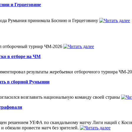
снии и Герцеговине
 года Румыния принимала Боснию и Герцеговину
ал отборочный турнир ЧМ-2026
гко в отборе на ЧМ
ментировал результаты жеребьевки отборочного турнира ЧМ-2
тать в сборной Румынии
согласился возглавить национальную команду своей страны
штрафовали
ен решением УЕФА по скандальному матчу Лиги наций с Косово
и обязали провести матч без зрителей.