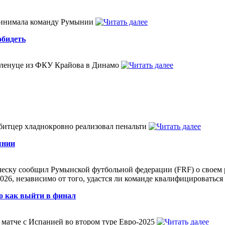
принимала команду Румынии
обидеть
 Бленуце из ФКУ Крайова в Динамо
битцер хладнокровно реализовал пенальти
ынии
еску сообщил Румынской футбольной федерации (FRF) о своем р
26, независимо от того, удастся ли команде квалифицироваться
о как выйти в финал
матче с Испанией во втором туре Евро-2025