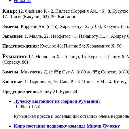
Новости
Кипр
: 12. Фабиано Р. - 2. Пилеас (Коррейя Ан., 46), 8. Кусуло
17. Лоизу (Какулис, 62), 20. Кастанос
Замены
: Коррейя Ан. (с 46); Харалампус Х. (с 62); Какулис (с 6
Запасные
: 1. Малль, 22. Неофитос - 3. Панайоту Н., 4. Андреу 
Предупреждения
: Кусулос 48; Питтас 54; Харалампус Х. 90
Румыния
: 12. Молдован Х. - 5. Гицэ, 15. Буркэ - 2. Рациу, 6.
(Сореску, 80)
Замены
: Микулеску Д. (с 65); Сут А. (с 80 до 85); Сореску (с 80)
Запасные
: 1. Тырновану, 16. Сава Р. - 3. Попеску М. - 4. Кипчу,
Предупреждения
: Банку 21; Буркэ 44
Луческу выгоняют из сборной Румынии?
10.09.25 12:55
Румынская пресса и болельщики остались очень недовол
Кипр поставил подножку команде Мирчи Луческу