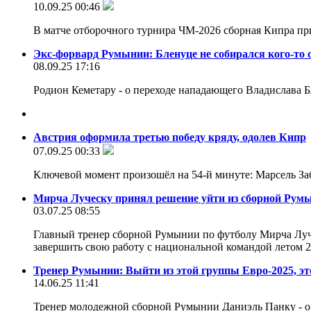
10.09.25 00:46
В матче отборочного турнира ЧМ-2026 сборная Кипра 
Экс-форвард Румынии: Бленуце не собирался кого-то 
08.09.25 17:16
Родион Кеметару - о переходе нападающего Владислава
Австрия оформила третью победу кряду, одолев Кипр
07.09.25 00:33
Ключевой момент произошёл на 54-й минуте: Марсель За
Мирча Луческу принял решение уйти из сборной Рум
03.07.25 08:55
Главный тренер сборной Румынии по футболу Мирча Луч
завершить свою работу с национальной командой летом 20
Тренер Румынии: Выйти из этой группы Евро-2025, эт
14.06.25 11:41
Тренер молодежной сборной Румынии Даниэль Панку - о 