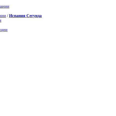
мании
нии
/
Испания Сегунда
и
нции