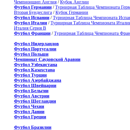
Чемпионшип Англия
/
Кубок Англии
Футбол Германии
/
Турнирная Таблица Чемпионата Гер
Вторая Бундеслига
/
Кубок Германии
Футбол Испании
/
Турнирная Таблица Чемпионата Испа
Футбол Италии
/
Турнирная Таблица Чемпионата Итали
Италия Серия B
Футбол Франции
/
Турнирная Таблица Чемпионата Фра
Футбол Нидерландов
Футбол Португалии
Футбол Польши
Чемпионат Саудовской Аравии
Футбол Узбекистана
Футбол Казахстана
Футбол Турции
Футбол Азербайджана
Футбол Швейцарии
Футбол Бельгии
Футбол Австрии
Футбол Шотландии
Футбол Чехии
Футбол Дании
Футбол Греции
Футбол Бразилии