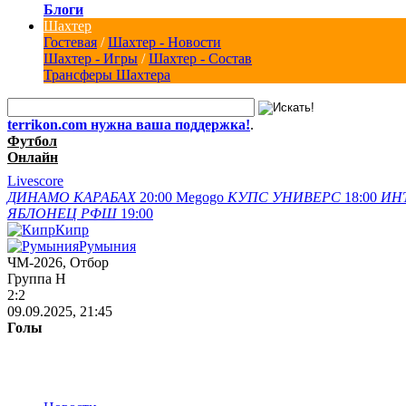
Блоги
Шахтер
Гостевая
/
Шахтер - Новости
Шахтер - Игры
/
Шахтер - Состав
Трансферы Шахтера
terrikon.com нужна ваша поддержка!
.
Футбол
Онлайн
Livescore
ДИНАМО
КАРАБАХ
20:00
Megogo
КУПС
УНИВЕРС
18:00
ИН
ЯБЛОНЕЦ
РФШ
19:00
Кипр
Румыния
ЧМ-2026, Отбор
Группа Н
2:2
09.09.2025, 21:45
Голы