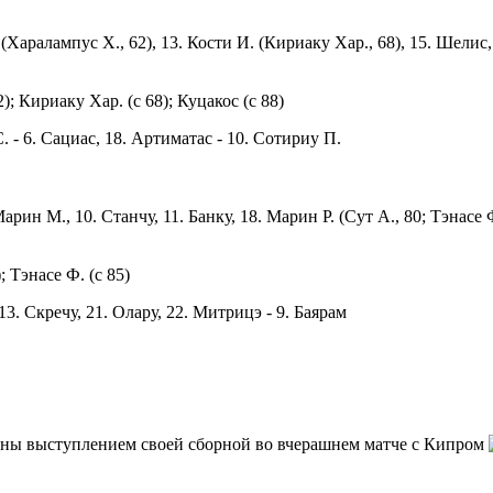
с (Харалампус Х., 62), 13. Кости И. (Кириаку Хар., 68), 15. Шелис
2); Кириаку Хар. (с 68); Куцакос (с 88)
С. - 6. Сациас, 18. Артиматас - 10. Сотириу П.
 Марин М., 10. Станчу, 11. Банку, 18. Марин Р. (Сут А., 80; Тэнасе 
; Тэнасе Ф. (с 85)
 13. Скречу, 21. Олару, 22. Митрицэ - 9. Баярам
ьны выступлением своей сборной во вчерашнем матче с Кипром