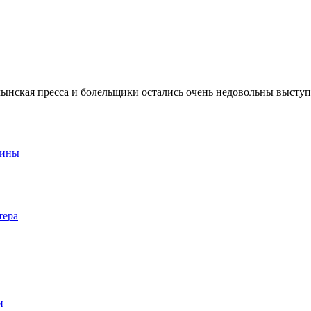
умынская пресса и болельщики остались очень недовольны высту
аины
тера
и