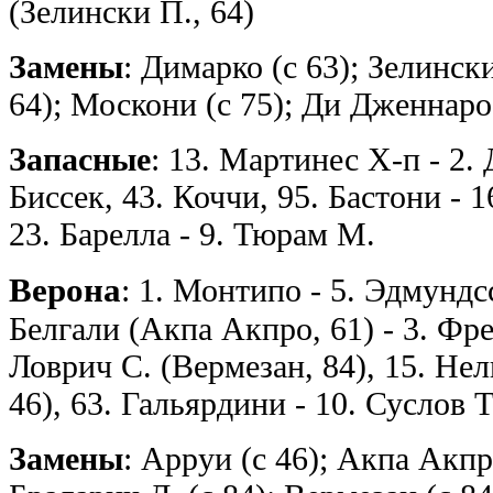
(Зелински П., 64)
Замены
: Димарко (с 63); Зелинск
64); Москони (с 75); Ди Дженнаро 
Запасные
: 13. Мартинес Х-п - 2.
Биссек, 43. Коччи, 95. Бастони - 1
23. Барелла - 9. Тюрам М.
Верона
: 1. Монтипо - 5. Эдмундс
Белгали (Акпа Акпро, 61) - 3. Фрес
Ловрич С. (Вермезан, 84), 15. Нел
46), 63. Гальярдини - 10. Суслов Т
Замены
: Арруи (с 46); Акпа Акпро