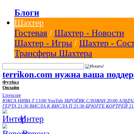
Блоги
Шахтер
Гостевая
/
Шахтер - Новости
Шахтер - Игры
/
Шахтер - Сос
Трансферы Шахтера
terrikon.com нужна ваша подде
Футбол
Онлайн
Livescore
ЮКСА
НИВА Т
13:00
YouTub
ЗБРОЁВК
СЛОВАН
20:00
АЛЬТА
ГЕРТА
21:30
ВИСЛА K
ВИСЛА П
21:30
БРЮГГЕ
КОРТРЕЙ
21
Интер
Верона