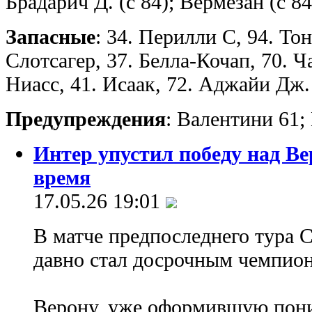
Брадарич Д. (с 84); Вермезан (с 84
Запасные
: 34. Перилли С, 94. Тон
Слотсагер, 37. Белла-Кочап, 70. Ч
Ниасс, 41. Исаак, 72. Аджайи Дж.
Предупреждения
: Валентини 61;
Интер упустил победу над В
время
17.05.26 19:01
В матче предпоследнего тура 
давно стал досрочным чемпио
Верону, уже оформившую пон