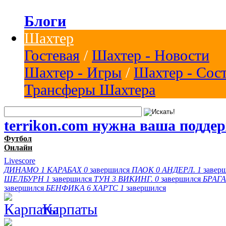
Блоги
Шахтер
Гостевая
/
Шахтер - Новости
Шахтер - Игры
/
Шахтер - Сос
Трансферы Шахтера
terrikon.com нужна ваша подде
Футбол
Онлайн
Livescore
ДИНАМО
1
КАРАБАХ
0
завершился
ПАОК
0
АНДЕРЛ.
1
завер
ШЕЛБУРН
1
завершился
ТУН
3
ВИКИНГ.
0
завершился
БРАГА
завершился
БЕНФИКА
6
ХАРТС
1
завершился
Карпаты