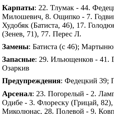
Карпаты
: 22. Тлумак - 44. Федец
Милошевич, 8. Ощипко - 7. Годви
Худобяк (Батиста, 46), 17. Голодюк
(Зенев, 71), 77. Перес Л.
Замены
: Батиста (с 46); Мартынюк
Запасные
: 29. Ильющенков - 41. 
Озаркив
Предупреждения
: Федецкий 39; 
Арсенал
: 23. Погорелый - 2. Лам
Одибе - 3. Флореску (Грицай, 82),
Миколюнас, 28. Полевой - 9. Ковп